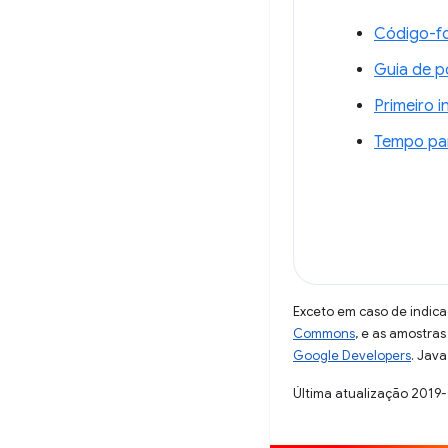
Código-fo
Guia de p
Primeiro i
Tempo par
Exceto em caso de indica
Commons
, e as amostra
Google Developers
. Java
Última atualização 2019