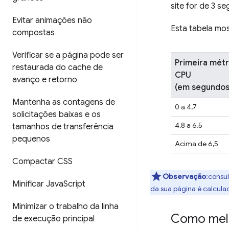
site for de 3 s
Evitar animações não
Esta tabela mo
compostas
Verificar se a página pode ser
Primeira métr
restaurada do cache de
CPU
avanço e retorno
(em segundos
Mantenha as contagens de
0 a 4,7
solicitações baixas e os
4,8 a 6,5
tamanhos de transferência
pequenos
Acima de 6,5
Compactar CSS
Observação
:consu
Minificar Java
Script
da sua página é calcula
Minimizar o trabalho da linha
Como melh
de execução principal