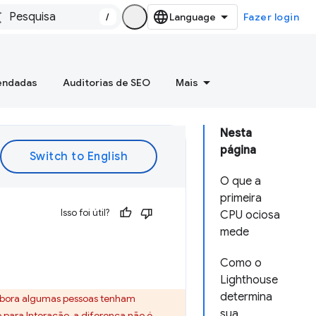
/
Fazer login
mendadas
Auditorias de SEO
Mais
Nesta
página
O que a
primeira
Isso foi útil?
CPU ociosa
mede
Como o
Lighthouse
determina
Embora algumas pessoas tenham
sua
 para Interação
, a diferença não é