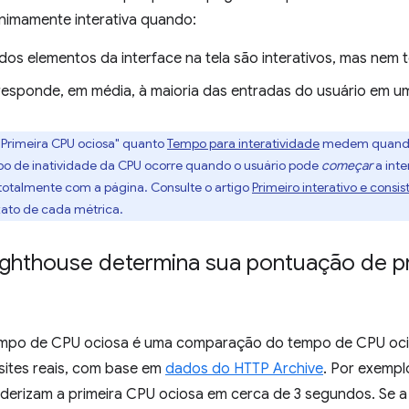
nimamente interativa quando:
 dos elementos da interface na tela são interativos, mas nem 
responde, em média, à maioria das entradas do usuário em um
 "Primeira CPU ociosa" quanto
Tempo para interatividade
medem quando a
po de inatividade da CPU ocorre quando o usuário pode
começar
a inte
totalmente com a página. Consulte o artigo
Primeiro interativo e consi
exato de cada métrica.
ghthouse determina sua pontuação de pr
empo de CPU ociosa é uma comparação do tempo de CPU oci
sites reais, com base em
dados do HTTP Archive
. Por exemp
nderizam a primeira CPU ociosa em cerca de 3 segundos. Se a