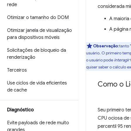
rede
considerada mi
Otimizar o tamanho do DOM
A maioria
A página 
Otimizar janela de visualização
para dispositivos móveis
Observação
:tanto
Solicitações de bloqueio da
usuário. O primeiro tem
renderização
o usuário pode
interagir
quiser saber o cálculo 
Terceiros
Como o Li
Use ciclos de vida eficientes
de cache
Diagnóstico
Seu primeiro t
CPU ociosa de 
Evite payloads de rede muito
percentil 95 re
grandes