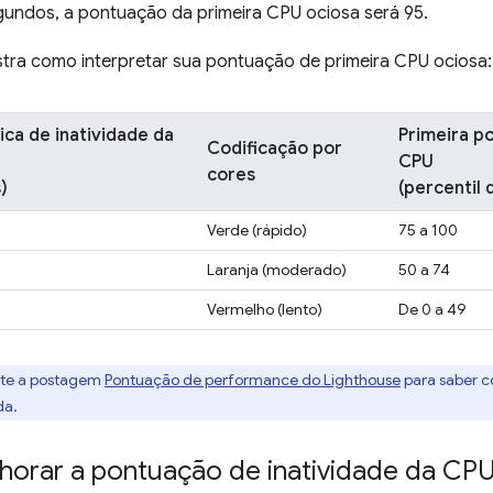
egundos, a pontuação da primeira CPU ociosa será 95.
stra como interpretar sua pontuação de primeira CPU ociosa:
ica de inatividade da
Primeira p
Codificação por
CPU
cores
)
(percentil
Verde (rápido)
75 a 100
Laranja (moderado)
50 a 74
Vermelho (lento)
De 0 a 49
lte a postagem
Pontuação de performance do Lighthouse
para saber 
da.
orar a pontuação de inatividade da CP