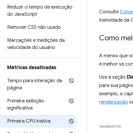
Reduzir o tempo de execução
Consulte
Como 
do Java
Script
inatividade da
Remover CSS não usado
Como melh
Marcações e medições da
velocidade do usuário
A menos que vo
é melhor se co
Métricas desativadas
Use a seção
Di
Tempo para interação da
para sua págin
página
exemplo, a cap
Primeira exibição
renderização
va
significativa
Primeira CPU inativa