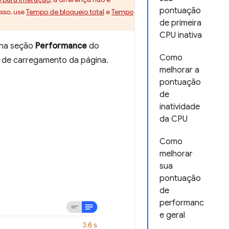
pontuação
isso, use
Tempo de bloqueio total
e
Tempo
de primeira
CPU inativa
 na seção
Performance
do
Como
e de carregamento da página.
melhorar a
pontuação
de
inatividade
da CPU
Como
melhorar
sua
pontuação
de
performanc
e geral