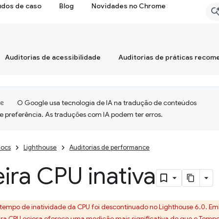
udos de caso
Blog
Novidades no Chrome
Auditorias de acessibilidade
Auditorias de práticas reco
O Google usa tecnologia de IA na tradução de conteúdos
e preferência. As traduções com IA podem ter erros.
ocs
Lighthouse
Auditorias de performance
ira CPU inativa
o tempo de inatividade da CPU foi descontinuado no Lighthouse 6.0. 
ra CPU ociosa oferece uma medição mais significativa do que o
Tempo