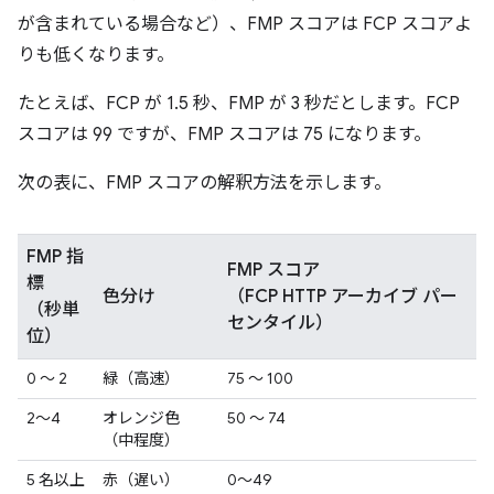
が含まれている場合など）、FMP スコアは FCP スコアよ
りも低くなります。
たとえば、FCP が 1.5 秒、FMP が 3 秒だとします。FCP
スコアは 99 ですが、FMP スコアは 75 になります。
次の表に、FMP スコアの解釈方法を示します。
FMP 指
FMP スコア
標
色分け
（FCP HTTP アーカイブ パー
（秒単
センタイル）
位）
0 ～ 2
緑（高速）
75 ～ 100
2～4
オレンジ色
50 ～ 74
（中程度）
5 名以上
赤（遅い）
0～49