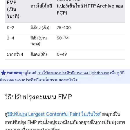
FMP
การใส่โค้ดสี
(เปอร์เซ็นไทล์ HTTP Archive ของ
(เป็น
FCP)
วินาที)
0–2
สีเขียว (เร็ว)
75–100
2–4
สีส้ม (ปาน
50–74
กลาง)
มากกว่า 4
สีแดง (ช้า)
0–49
หมายเหตุ:
ดูโพสต์
การให้คะแนนประสิทธิภาพของ Lighthouse
เพื่อดู วิธี
คำนวณคะแนนประสิทธิภาพโดยรวมของหน้าเว็บ
วิธีปรับปรุงคะแนน FMP
ดู
วิธีปรับปรุง Largest Contentful Paint ในเว็บไซต์
กลยุทธ์ใน
การปรับปรุง FMP ส่วนใหญ่จะเหมือนกับกลยุทธ์ในการปรับปรุงการ