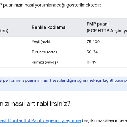
 puanınızın nasıl yorumlanacağı gösterilmektedir:
FMP puanı
Renkle kodlama
den)
(FCP HTTP Arşivi yü
Yeşil (hızlı)
75-100
Turuncu (orta)
50-74
Kırmızı (yavaş)
0–49
l performans puanının nasıl hesaplandığını öğrenmek için
Lighthouse p
zı nasıl artırabilirsiniz?
est Contentful Paint değerini iyileştirme
başlıklı makaleyi incele