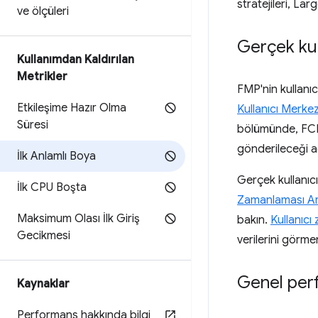
stratejileri, Lar
ve ölçüleri
Gerçek kul
Kullanımdan Kaldırılan
Metrikler
FMP'nin kullanıc
Etkileşime Hazır Olma
Kullanıcı Merkez
Süresi
bölümünde, FCP v
gönderileceği a
İlk Anlamlı Boya
Gerçek kullanıcı
İlk CPU Boşta
Zamanlaması Ar
Maksimum Olası İlk Giriş
bakın.
Kullanıcı
Gecikmesi
verilerini görmen
Genel perf
Kaynaklar
Performans hakkında bilgi