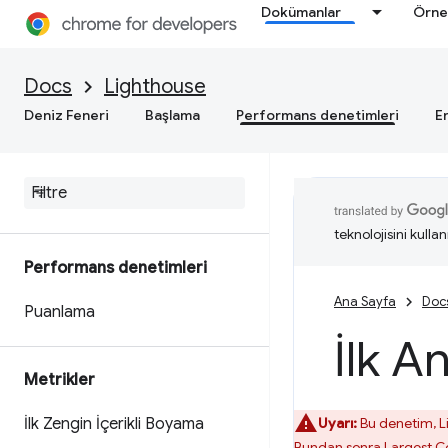
Dokümanlar
Örne
Docs
Lighthouse
Deniz Feneri
Başlama
Performans denetimleri
Er
teknolojisini kullan
Performans denetimleri
Ana Sayfa
Doc
Puanlama
İlk A
Metrikler
İlk Zengin İçerikli Boyama
Uyarı:
Bu denetim, Lig
Bundan sonra
Largest Co