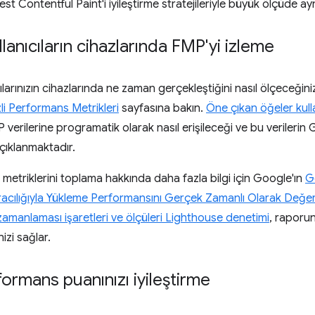
gest Contentful Paint'i iyileştirme stratejileriyle büyük ölçüde ayn
lanıcıların cihazlarında FMP'yi izleme
ılarınızın cihazlarında ne zaman gerçekleştiğini nasıl ölçeceğin
li Performans Metrikleri
sayfasına bakın.
Öne çıkan öğeler kull
erilerine programatik olarak nasıl erişileceği ve bu verilerin 
çıklanmaktadır.
 metriklerini toplama hakkında daha fazla bilgi için Google'ın
G
acılığıyla Yükleme Performansını Gerçek Zamanlı Olarak Değe
 zamanlaması işaretleri ve ölçüleri Lighthouse denetimi
, raporu
izi sağlar.
ormans puanınızı iyileştirme