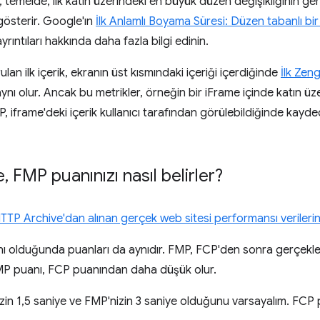
, temelde, ilk katın üzerindeki en büyük düzen değişikliğinin g
österir. Google'ın
İlk Anlamlı Boyama Süresi: Düzen tabanlı bir
yrıntıları hakkında daha fazla bilgi edinin.
lan ilk içerik, ekranın üst kısmındaki içeriği içerdiğinde
İlk Zen
ynı olur. Ancak bu metrikler, örneğin bir iFrame içinde katın üze
P, iframe'deki içerik kullanıcı tarafından görülebildiğinde kayded
e
,
FMP puanınızı nasıl belirler?
TTP Archive'dan alınan gerçek web sitesi performansı verileri
 olduğunda puanları da aynıdır. FMP, FCP'den sonra gerçekleş
FMP puanı, FCP puanından daha düşük olur.
zin 1,5 saniye ve FMP'nizin 3 saniye olduğunu varsayalım. FCP p