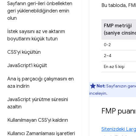
Sayfanın geri-ileri önbellekten
Bu tabloda, FMP
geri yüklenebildiğinden emin
olun
FMP metriği
İstek sayısını az ve aktarım
(saniye cinsin
boyutlarını küçük tutun
0-2
CSS'yi küçültün
2–4
Java
Script'i küçült
En az 5 kişi
Ana iş parçacığı çalışmasını en
aza indirin
Not:
Sayfanızın gene
inceleyin.
Java
Script yürütme süresini
azaltın
FMP puanını
Kullanılmayan CSS'yi kaldırın
Sitenizdeki Larg
Kullanıcı Zamanlaması işaretleri