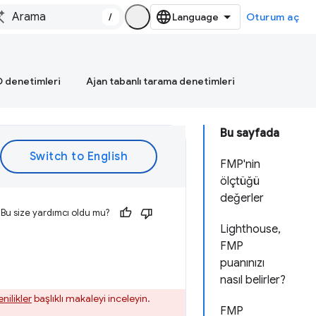
/
Oturum aç
 denetimleri
Ajan tabanlı tarama denetimleri
Bu sayfada
FMP'nin
ölçtüğü
değerler
Bu size yardımcı oldu mu?
Lighthouse,
FMP
puanınızı
nasıl belirler?
nilikler
başlıklı makaleyi inceleyin.
FMP