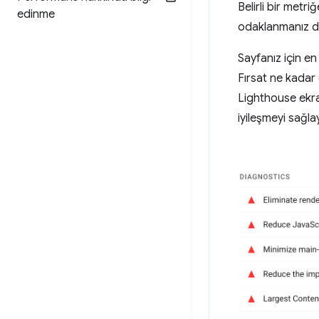
Belirli bir metr
edinme
odaklanmanız da
Sayfanız için e
Fırsat ne kadar
Lighthouse ek
iyileşmeyi sağla