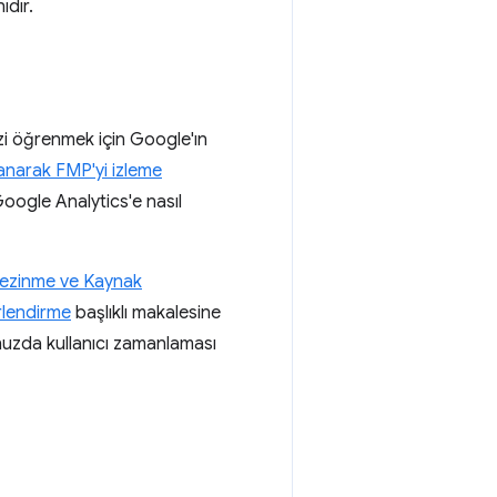
ıdır.
izi öğrenmek için Google'ın
anarak FMP'yi izleme
Google Analytics'e nasıl
ezinme ve Kaynak
rlendirme
başlıklı makalesine
nuzda kullanıcı zamanlaması