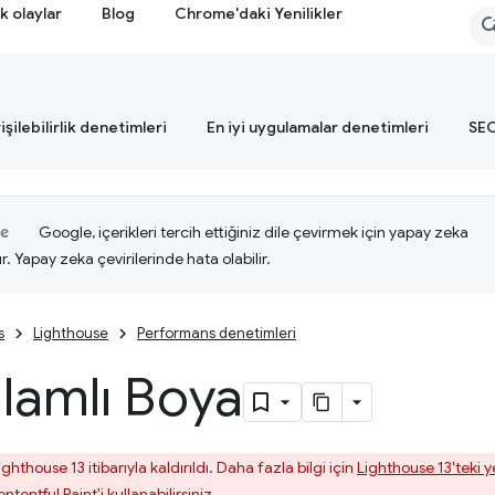
k olaylar
Blog
Chrome'daki Yenilikler
işilebilirlik denetimleri
En iyi uygulamalar denetimleri
SEO
Google, içerikleri tercih ettiğiniz dile çevirmek için yapay zeka
ır. Yapay zeka çevirilerinde hata olabilir.
s
Lighthouse
Performans denetimleri
nlamlı Boya
hthouse 13 itibarıyla kaldırıldı. Daha fazla bilgi için
Lighthouse 13'teki ye
ntentful Paint
'i kullanabilirsiniz.