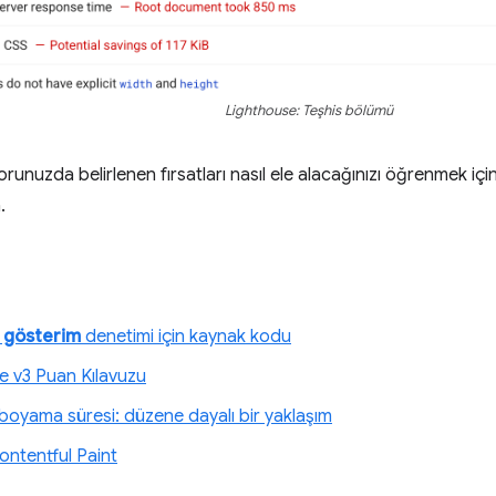
Lighthouse: Teşhis bölümü
unuzda belirlenen fırsatları nasıl ele alacağınızı öğrenmek içi
.
ı gösterim
denetimi için kaynak kodu
e v3 Puan Kılavuzu
ı boyama süresi: düzene dayalı bir yaklaşım
ontentful Paint