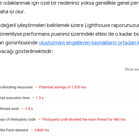
iğe odaklanmak için özel bir nedeniniz yoksa genellikle genel p
ha iyi olur.
n değerli iyileştirmeleri belirlemek üzere Lighthouse raporunuz
 önemliyse performans puanınız üzerindeki etkisi de o kadar bü
ran görüntüsünde
oluşturmayı engelleyen kaynakların ortadan k
yacağı gösterilmektedir: