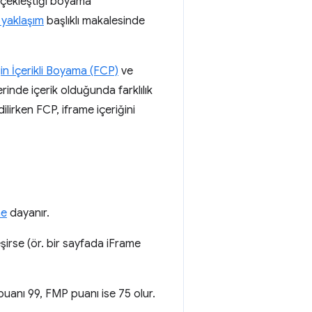
erçekleştiği boyama
 yaklaşım
başlıklı makalesinde
gin İçerikli Boyama (FCP)
ve
rinde içerik olduğunda farklılık
ilirken FCP, iframe içeriğini
ne
dayanır.
irse (ör. bir sayfada iFrame
uanı 99, FMP puanı ise 75 olur.