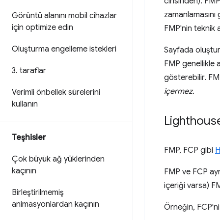
cinsinden). FMP
zamanlamasını g
Görüntü alanını mobil cihazlar
için optimize edin
FMP'nin teknik a
Oluşturma engelleme istekleri
Sayfada oluşturu
FMP genellikle a
3
.
taraflar
gösterebilir. FM
içermez
.
Verimli önbellek sürelerini
kullanın
Lighthous
Teşhisler
FMP, FCP gibi
H
Çok büyük ağ yüklerinden
kaçının
FMP ve FCP aynı
içeriği varsa) 
Birleştirilmemiş
animasyonlardan kaçının
Örneğin, FCP'ni