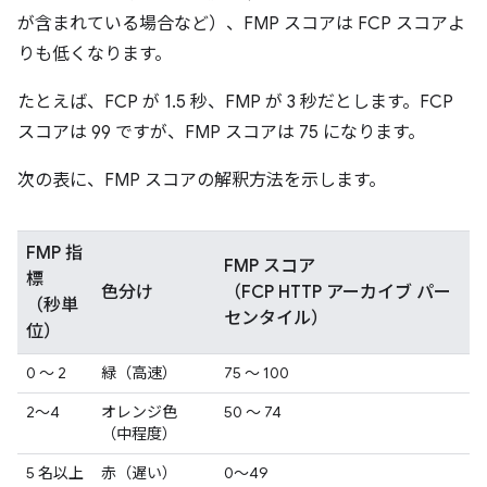
が含まれている場合など）、FMP スコアは FCP スコアよ
りも低くなります。
たとえば、FCP が 1.5 秒、FMP が 3 秒だとします。FCP
スコアは 99 ですが、FMP スコアは 75 になります。
次の表に、FMP スコアの解釈方法を示します。
FMP 指
FMP スコア
標
色分け
（FCP HTTP アーカイブ パー
（秒単
センタイル）
位）
0 ～ 2
緑（高速）
75 ～ 100
2～4
オレンジ色
50 ～ 74
（中程度）
5 名以上
赤（遅い）
0～49