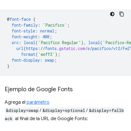
@
font-face
{
font-family
:
'Pacifico'
;
font-style
:
normal
;
font-weight
:
400
;
src
:
local
(
'Pacifico Regular'
),
local
(
'Pacifico-R
url
(
https
://
fonts
.
gstatic
.
com
/
s
/
pacifico
/
v12
/
FwZ
format
(
'woff2'
);
font-display
:
swap
;
}
Ejemplo de Google Fonts
Agrega el
parámetro
&display=swap
/
&display=optional
/
&display=fallb
ack
al final de la URL de Google Fonts: