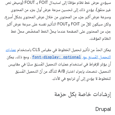
سيؤدي عرض خط نظام مؤقتًا إلى استبدال FOIT بـ FOUT (وميض نص
غير منمّق). يؤدي ذلك إلى تحسين سرعة عرض أول جزء من المحتوى
وسرعة عرض أكبر جزء من المحتوى من خلال عرض المحتوى بشكل أسرع،
ولكن سيكون لكلّ من FOIT وFOUT التأثير نفسه على سرعة عرض أكبر
جزء من المحتوى على الصفحة عندما يحلّ الخط المخصّص محلّ خط
النظام المؤقت.
يمكن الحدّ من تأثير تحميل الخطوط في مقياس CLS باستخدام
عمليات
التحميل المُسبَق مع
font-display: optional
. ومع ذلك، يمكن
أن يؤثر الإفراط في استخدام عمليات التحميل المُسبَق سلبًا في مقاييس
التحميل. ننصحك بإجراء اختبار A/B للتأكّد من أنّ التحميل المُسبَق
للخطوط لا يؤدي إلى أي تراجع في الأداء.
إرشادات خاصة بكل حزمة
Drupal