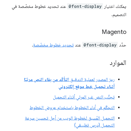
يمكنك اختيار
@font-display
عند تحديد خطوط مخصّصة في
التصميم.
Magento
حدِّد
@font-display
عند
تحديد خطوط مخصّصة
.
الموارد
رمز المصدر لعملية التدقيق
التأكّد من بقاء النص مرئيًا
أثناء تحميل خط موقع إلكتروني
تجنُّب النص غير المرئي أثناء التحميل
التحكّم في أداء الخطوط باستخدام عروض الخطوط
التحميل المُسبق لخطوط الويب من أجل تحسين سرعة
التحميل (درس تطبيقي)