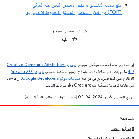
منع تغيير التنسيق وظهور وميض النص غير المرئي
(FOIT) من خلال التحميل المُسبَق للخطوط الاختيارية
هل كان المحتوى مفيدًا؟
إنّ محتوى هذه الصفحة مرخّص بموجب
ترخيص Creative Commons Attribution
4.0‏
ما لم يُنصّ على خلاف ذلك، ونماذج الرموز مرخّصة بموجب
ترخيص Apache 2.0‏
.
للاطّلاع على التفاصيل، يُرجى مراجعة
سياسات موقع Google Developers‏
. إنّ Java
هي علامة تجارية مسجَّلة لشركة Oracle و/أو شركائها التابعين.
تاريخ التعديل الأخير: 2024-04-02 (حسب التوقيت العالمي المتفَّق عليه)
مساهمة
الإبلاغ عن خطأ
الاطّلاع على المشاكل المفتوحة