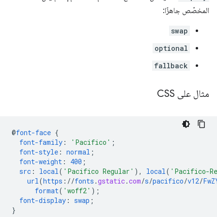
المخصّص جاهزًا:
swap
optional
fallback
مثال على CSS
@
font-face
{
font-family
:
'Pacifico'
;
font-style
:
normal
;
font-weight
:
400
;
src
:
local
(
'Pacifico Regular'
),
local
(
'Pacifico-R
url
(
https
://
fonts
.
gstatic
.
com
/
s
/
pacifico
/
v12
/
FwZ
format
(
'woff2'
);
font-display
:
swap
;
}