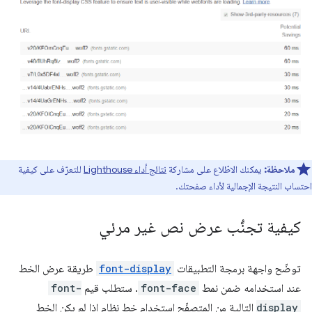
ملاحظة:
يمكنك الاطّلاع على مشاركة
نتائج أداء Lighthouse
للتعرّف على كيفية
احتساب النتيجة الإجمالية لأداء صفحتك.
كيفية تجنُّب عرض نص غير مرئي
توضّح واجهة برمجة التطبيقات
font-display
طريقة عرض الخط
عند استخدامه ضمن نمط
font-face
. ستطلب قيم
font-
display
التالية من المتصفّح استخدام خط نظام إذا لم يكن الخط