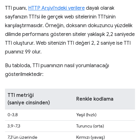
TTI puanı,
HTTP Arşivi'ndeki verilere
dayalı olarak
sayfanızın TTI'si ile gerçek web sitelerinin TTI'sinin
karşılaştırmasıdır. Örneğin, doksanın dokuzuncu yüzdelik
dilimde performans gösteren siteler yaklaşık 2,2 saniyede
TTI oluşturur. Web sitenizin TTI değeri 2, 2 saniye ise TTI
puanınız 99 olur.
Bu tabloda, TTI puanınızın nasıl yorumlanacağı
gösterilmektedir:
TTI metriği
Renkle kodlama
(saniye cinsinden)
0-3,8
Yeşil (hızlı)
3,9-7,3
Turuncu (orta)
7,3'ün üzerinde
Kırmızı (yavaş)