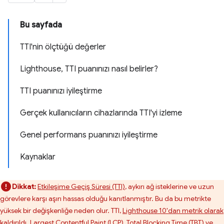
Bu sayfada
TTI'nin ölçtüğü değerler
Lighthouse, TTI puanınızı nasıl belirler?
TTI puanınızı iyileştirme
Gerçek kullanıcıların cihazlarında TTI'yi izleme
Genel performans puanınızı iyileştirme
Kaynaklar
Dikkat:
Etkileşime Geçiş Süresi (TTI)
, aykırı ağ isteklerine ve uzun
görevlere karşı aşırı hassas olduğu kanıtlanmıştır. Bu da bu metrikte
yüksek bir değişkenliğe neden olur. TTI,
Lighthouse 10'dan metrik olarak
kaldırıldı
.
Largest Contentful Paint (LCP)
,
Total Blocking Time (TBT)
ve