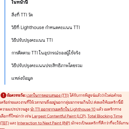
ในหน้านี้
สิ่งที่ TTI วัด
วิธีที่ Lighthouse กำหนดคะแนน TTI
วิธีปรับปรุงคะแนน TTI
การติดตาม TTI ในอุปกรณ์ของผู้ใช้จริง
วิธีปรับปรุงคะแนนประสิทธิภาพโดยรวม
แหล่งข้อมูล
ข้อควรระวัง:
เวลาในการตอบสนอง (TTI)
ได้รับการพิสูจน์แล้วว่าไวต่อคําขอ
เครือข่ายและงานที่ใช้เวลานานซึ่งอยู่นอกกลุ่มมากจนเกินไป ส่งผลให้เมตริกนี้มี
ความแปรปรวนสูง
นํา TTI ออกจากเมตริกใน Lighthouse 10
แล้ว เมตริกทาง
เลือกที่ใหม่กว่า เช่น
Largest Contentful Paint (LCP)
,
Total Blocking Time
(TBT)
และ
Interaction to Next Paint (INP)
มักจะเป็นเมตริกที่ดีกว่าที่จะใช้แทน