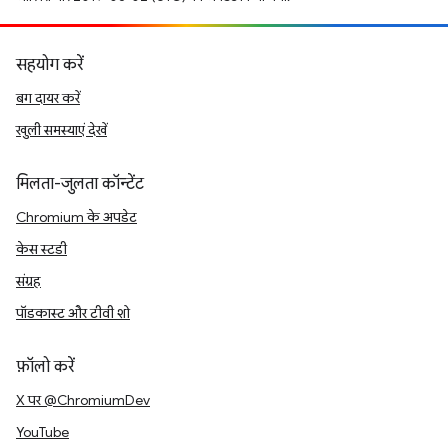
सहयोग करें
बग दायर करें
खुली समस्याएं देखें
मिलता-जुलता कॉन्टेंट
Chromium के अपडेट
केस स्टडी
संग्रह
पॉडकास्ट और टीवी शो
फ़ॉलो करें
X पर @ChromiumDev
YouTube