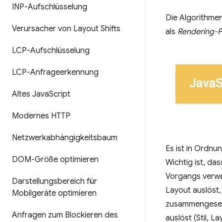
INP-Aufschlüsselung
Die Algorithme
Verursacher von Layout Shifts
als
Rendering-P
LCP-Aufschlüsselung
LCP-Anfrageerkennung
Altes Java
Script
Modernes HTTP
Netzwerkabhängigkeitsbaum
Es ist in Ordnu
DOM-Größe optimieren
Wichtig ist, da
Vorgangs verwe
Darstellungsbereich für
Layout auslöst,
Mobilgeräte optimieren
zusammengesetzt
Anfragen zum Blockieren des
auslöst (Stil, 