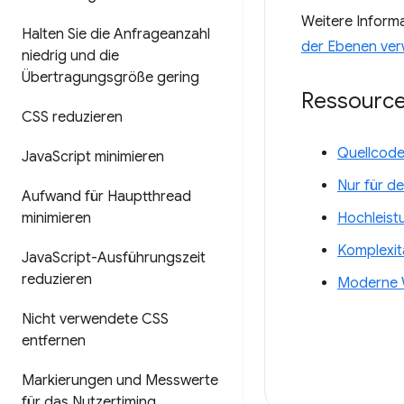
Weitere Informa
Halten Sie die Anfrageanzahl
der Ebenen ver
niedrig und die
Übertragungsgröße gering
Ressourc
CSS reduzieren
Quellcode
Java
Script minimieren
Nur für d
Aufwand für Hauptthread
minimieren
Hochleist
Komplexit
Java
Script-Ausführungszeit
reduzieren
Moderne W
Nicht verwendete CSS
entfernen
Markierungen und Messwerte
für das Nutzertiming