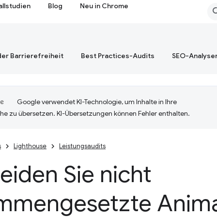
allstudien
Blog
Neu in Chrome
er Barrierefreiheit
Best Practices-Audits
SEO-Analyse
Google verwendet KI-Technologie, um Inhalte in Ihre
he zu übersetzen. KI-Übersetzungen können Fehler enthalten.
s
Lighthouse
Leistungsaudits
iden Sie nicht
mmengesetzte Anima