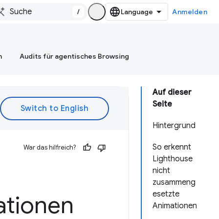
/
Anmelden
n
Audits für agentisches Browsing
Auf dieser
Seite
Hintergrund
So erkennt
War das hilfreich?
Lighthouse
nicht
zusammeng
esetzte
tionen
Animationen