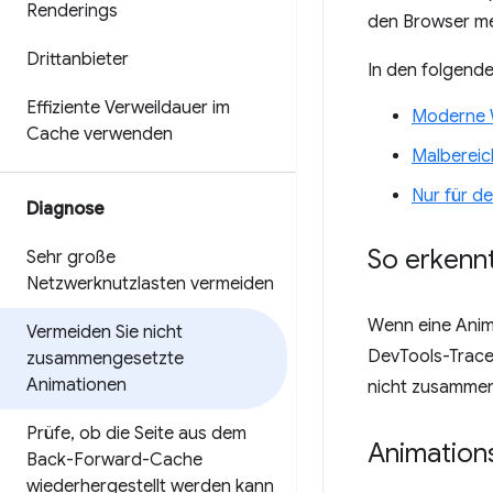
Renderings
den Browser m
Drittanbieter
In den folgende
Effiziente Verweildauer im
Moderne W
Cache verwenden
Malbereic
Nur für d
Diagnose
So erkenn
Sehr große
Netzwerknutzlasten vermeiden
Wenn eine Anim
Vermeiden Sie nicht
DevTools-Trace,
zusammengesetzte
Animationen
nicht zusammen
Prüfe
,
ob die Seite aus dem
Animation
Back-Forward-Cache
wiederhergestellt werden kann