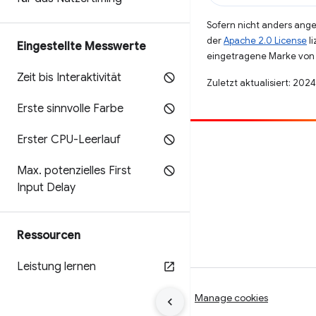
Sofern nicht anders angeg
der
Apache 2.0 License
li
Eingestellte Messwerte
eingetragene Marke von 
Zeit bis Interaktivität
Zuletzt aktualisiert: 202
Erste sinnvolle Farbe
Erster CPU-Leerlauf
Beitragen
Max
.
potenzielles First
Fehler melden
Input Delay
Offene Fragen ansehen
Ressourcen
Leistung lernen
Nutzungsbedingungen
Datenschutz
Manage cookies