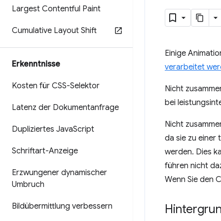
Largest Contentful Paint
Cumulative Layout Shift
Einige Animati
Erkenntnisse
verarbeitet we
Kosten für CSS-Selektor
Nicht zusammen
bei leistungsi
Latenz der Dokumentanfrage
Nicht zusamme
Dupliziertes Java
Script
da sie zu eine
Schriftart-Anzeige
werden. Dies k
führen nicht d
Erzwungener dynamischer
Wenn Sie den C
Umbruch
Bildübermittlung verbessern
Hintergru