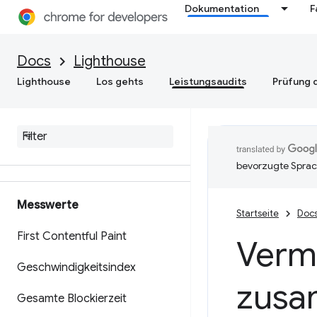
Dokumentation
F
Docs
Lighthouse
Lighthouse
Los gehts
Leistungsaudits
Prüfung d
Leistungsaudits
Bewertungen
bevorzugte Sprac
Messwerte
Startseite
Doc
First Contentful Paint
Verme
Geschwindigkeitsindex
zusa
Gesamte Blockierzeit