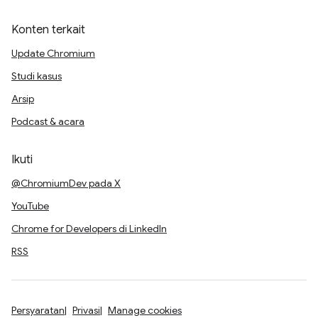
Konten terkait
Update Chromium
Studi kasus
Arsip
Podcast & acara
Ikuti
@ChromiumDev pada X
YouTube
Chrome for Developers di LinkedIn
RSS
Persyaratan
Privasi
Manage cookies