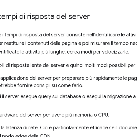
tempi di risposta del server
i tempi di risposta del server consiste nell'identificare le attiv
r restituire i contenuti della pagina e poi misurare il tempo n
entificate le attività più lunghe, cerca modi per velocizzarle.
i di risposte lente del server e quindi molti modi possibili per 
ll'applicazione del server per preparare più rapidamente le pag
otrebbe fornire consigli su come farlo.
ui il server esegue query sui database o esegui la migrazione a
'hardware del server per avere più memoria o CPU.
 la latenza di rete. Ciò è particolarmente efficace se il docu
l nodo edge della CDN.