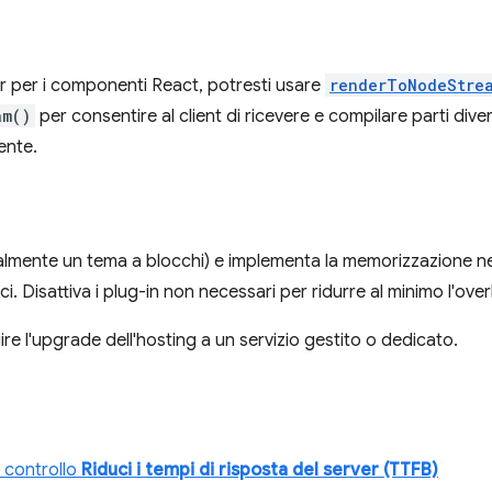
ver per i componenti React, potresti usare
renderToNodeStre
am()
per consentire al client di ricevere e compilare parti div
ente.
almente un tema a blocchi) e implementa la memorizzazione nell
ici. Disattiva i plug-in non necessari per ridurre al minimo l'ove
uire l'upgrade dell'hosting a un servizio gestito o dedicato.
 controllo
Riduci i tempi di risposta del server (TTFB)