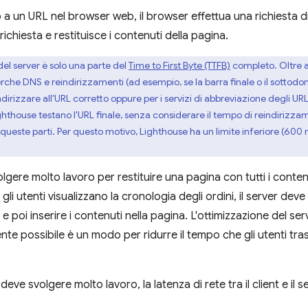
a un URL nel browser web, il browser effettua una richiesta di
 richiesta e restituisce i contenuti della pagina.
del server è solo una parte del
Time to First Byte (TTFB)
completo. Oltre a 
cerche DNS e reindirizzamenti (ad esempio, se la barra finale o il sottodo
dirizzare all'URL corretto oppure per i servizi di abbreviazione degli UR
Lighthouse testano l'URL finale, senza considerare il tempo di reindirizz
queste parti. Per questo motivo, Lighthouse ha un limite inferiore (600 
lgere molto lavoro per restituire una pagina con tutti i contenu
li utenti visualizzano la cronologia degli ordini, il server dev
 poi inserire i contenuti nella pagina. L'ottimizzazione del se
ente possibile è un modo per ridurre il tempo che gli utenti tra
eve svolgere molto lavoro, la latenza di rete tra il client e i