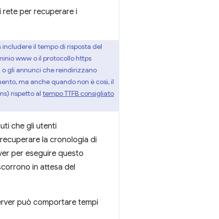
 rete per recuperare i
includere il tempo di risposta del
minio www o il protocollo https
L o gli annunci che reindirizzano
amento, ma anche quando non è così, il
ms) rispetto al
tempo TTFB consigliato
ti che gli utenti
e recuperare la cronologia di
rver per eseguire questo
scorrono in attesa del
l server può comportare tempi