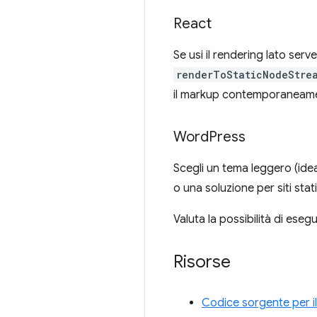
React
Se usi il rendering lato ser
renderToStaticNodeStre
il markup contemporaneam
Word
Press
Scegli un tema leggero (ide
o una soluzione per siti stat
Valuta la possibilità di eseg
Risorse
Codice sorgente per il