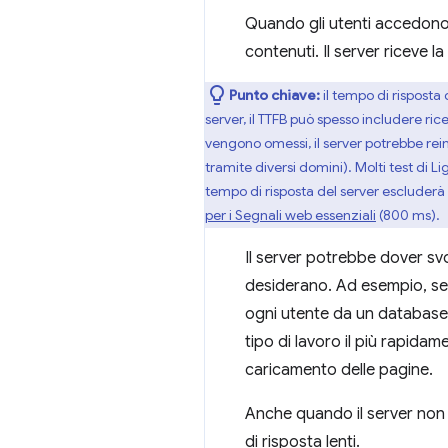
Quando gli utenti accedono 
contenuti. Il server riceve la
Punto chiave:
il tempo di risposta 
server, il TTFB può spesso includere ri
vengono omessi, il server potrebbe rein
tramite diversi domini). Molti test di 
tempo di risposta del server escluderà 
per i Segnali web essenziali
(800 ms).
Il server potrebbe dover svo
desiderano. Ad esempio, se g
ogni utente da un database e
tipo di lavoro il più rapidam
caricamento delle pagine.
Anche quando il server non d
di risposta lenti.