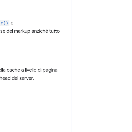
am()
o
erse del markup anziché tutto
a cache a livello di pagina
rhead del server.