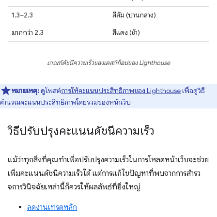
1.3–2.3
สีส้ม (ปานกลาง)
มากกว่า 2.3
สีแดง (ช้า)
เกณฑ์ดัชนีความเร็วของเดสก์ท็อปของ Lighthouse
หมายเหตุ:
ดูโพสต์
การให้คะแนนประสิทธิภาพของ Lighthouse
เพื่อดูวิธี
คำนวณคะแนนประสิทธิภาพโดยรวมของหน้าเว็บ
วิธีปรับปรุงคะแนนดัชนีความเร็ว
แม้ว่าทุกสิ่งที่คุณทําเพื่อปรับปรุงความเร็วในการโหลดหน้าเว็บจะช่วย
เพิ่มคะแนนดัชนีความเร็วได้ แต่การแก้ไขปัญหาที่พบจากการสํารว
จการวินิจฉัยเหล่านี้ก็ควรให้ผลลัพธ์ที่ยิ่งใหญ่
ลดงานเทรดหลัก