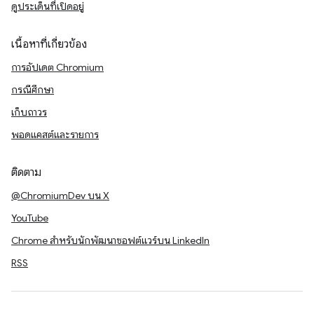
ดูประเด็นที่เปิดอยู่
เนื้อหาที่เกี่ยวข้อง
การอัปเดต Chromium
กรณีศึกษา
เก็บถาวร
พอดแคสต์และรายการ
ติดตาม
@ChromiumDev บน X
YouTube
Chrome สำหรับนักพัฒนาซอฟต์แวร์บน LinkedIn
RSS