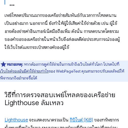
เพย์โหลดปริมาณมากของเครือข่ายสัมพันธ์กับเวลาการโหลดนาน
เป็นอย่างมาก นอกจากนี้ ยังทำให้ผู้ใช้เสียค่าใช้จ่ายด้วย เช่น ผู้ใช้
อาจต้องจ่ายค่าอินเทอร์เน็ตมือถือเพิ่ม ดังนั้น การลดขนาดโดยรวม
ของคำขอของเครือข่ายในหน้าเว็บจึงส่งผลดีต่อประสบการณ์ของผู้
ใช้เว็บไซต์
และ
กระเป๋าสตางค์ของผู้ใช้
หมายเหตุ:
หากต้องการดูค่าใช้จ่ายในการเข้าถึงเว็บไซต์ทั่วโลก โปรดไปที่
เว็บไซต์ของฉันมีค่าใช้จ่ายเท่าไร
ของ WebPageTest คุณสามารถปรับผลลัพธ์ให้
พิจารณาถึงอำนาจซื้อได้
วิธีที่การตรวจสอบเพย์โหลดของเครือข่าย
Lighthouse ล้มเหลว
Lighthouse
จะแสดงขนาดรวมเป็น
กิบิไบต์ (KiB)
ของทรัพยากร