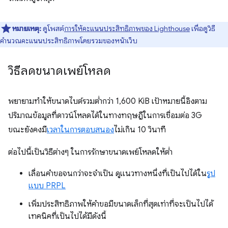
หมายเหตุ:
ดูโพสต์
การให้คะแนนประสิทธิภาพของ Lighthouse
เพื่อดูวิธี
คำนวณคะแนนประสิทธิภาพโดยรวมของหน้าเว็บ
วิธีลดขนาดเพย์โหลด
พยายามทำให้ขนาดไบต์รวมต่ำกว่า 1,600 KiB เป้าหมายนี้อิงตาม
ปริมาณข้อมูลที่ดาวน์โหลดได้ในทางทฤษฎีในการเชื่อมต่อ 3G
ขณะยังคงมี
เวลาในการตอบสนอง
ไม่เกิน 10 วินาที
ต่อไปนี้เป็นวิธีต่างๆ ในการรักษาขนาดเพย์โหลดให้ต่ำ
เลื่อนคำขอจนกว่าจะจำเป็น ดูแนวทางหนึ่งที่เป็นไปได้ใน
รูป
แบบ PRPL
เพิ่มประสิทธิภาพให้คำขอมีขนาดเล็กที่สุดเท่าที่จะเป็นไปได้
เทคนิคที่เป็นไปได้มีดังนี้