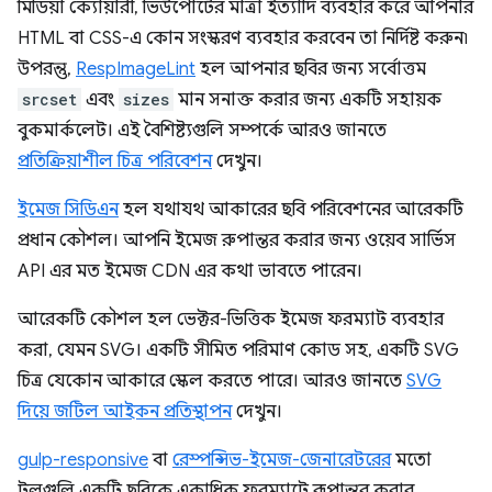
মিডিয়া ক্যোয়ারী, ভিউপোর্টের মাত্রা ইত্যাদি ব্যবহার করে আপনার
HTML বা CSS-এ কোন সংস্করণ ব্যবহার করবেন তা নির্দিষ্ট করুন৷
উপরন্তু,
RespImageLint
হল আপনার ছবির জন্য সর্বোত্তম
srcset
এবং
sizes
মান সনাক্ত করার জন্য একটি সহায়ক
বুকমার্কলেট। এই বৈশিষ্ট্যগুলি সম্পর্কে আরও জানতে
প্রতিক্রিয়াশীল চিত্র পরিবেশন
দেখুন।
ইমেজ সিডিএন
হল যথাযথ আকারের ছবি পরিবেশনের আরেকটি
প্রধান কৌশল। আপনি ইমেজ রুপান্তর করার জন্য ওয়েব সার্ভিস
API এর মত ইমেজ CDN এর কথা ভাবতে পারেন।
আরেকটি কৌশল হল ভেক্টর-ভিত্তিক ইমেজ ফরম্যাট ব্যবহার
করা, যেমন SVG। একটি সীমিত পরিমাণ কোড সহ, একটি SVG
চিত্র যেকোন আকারে স্কেল করতে পারে। আরও জানতে
SVG
দিয়ে জটিল আইকন প্রতিস্থাপন
দেখুন।
gulp-responsive
বা
রেস্পন্সিভ-ইমেজ-জেনারেটরের
মতো
টুলগুলি একটি ছবিকে একাধিক ফরম্যাটে রূপান্তর করার