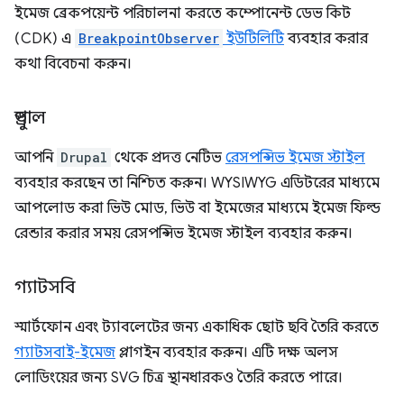
ইমেজ ব্রেকপয়েন্ট পরিচালনা করতে কম্পোনেন্ট ডেভ কিট
(CDK) এ
BreakpointObserver
ইউটিলিটি
ব্যবহার করার
কথা বিবেচনা করুন।
ড্রুপাল
আপনি
Drupal
থেকে প্রদত্ত নেটিভ
রেসপন্সিভ ইমেজ স্টাইল
ব্যবহার করছেন তা নিশ্চিত করুন। WYSIWYG এডিটরের মাধ্যমে
আপলোড করা ভিউ মোড, ভিউ বা ইমেজের মাধ্যমে ইমেজ ফিল্ড
রেন্ডার করার সময় রেসপন্সিভ ইমেজ স্টাইল ব্যবহার করুন।
গ্যাটসবি
স্মার্টফোন এবং ট্যাবলেটের জন্য একাধিক ছোট ছবি তৈরি করতে
গ্যাটসবাই-ইমেজ
প্লাগইন ব্যবহার করুন। এটি দক্ষ অলস
লোডিংয়ের জন্য SVG চিত্র স্থানধারকও তৈরি করতে পারে।