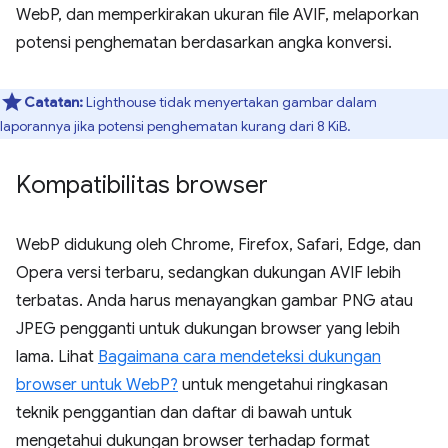
WebP, dan memperkirakan ukuran file AVIF, melaporkan
potensi penghematan berdasarkan angka konversi.
Catatan:
Lighthouse tidak menyertakan gambar dalam
laporannya jika potensi penghematan kurang dari 8 KiB.
Kompatibilitas browser
WebP didukung oleh Chrome, Firefox, Safari, Edge, dan
Opera versi terbaru, sedangkan dukungan AVIF lebih
terbatas. Anda harus menayangkan gambar PNG atau
JPEG pengganti untuk dukungan browser yang lebih
lama. Lihat
Bagaimana cara mendeteksi dukungan
browser untuk WebP?
untuk mengetahui ringkasan
teknik penggantian dan daftar di bawah untuk
mengetahui dukungan browser terhadap format