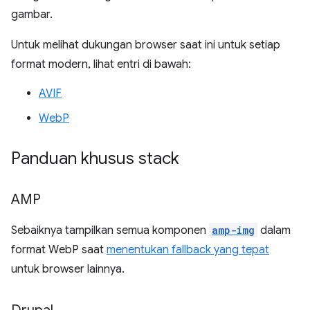
gambar.
Untuk melihat dukungan browser saat ini untuk setiap
format modern, lihat entri di bawah:
AVIF
WebP
Panduan khusus stack
AMP
Sebaiknya tampilkan semua komponen
amp-img
dalam
format WebP saat
menentukan fallback yang tepat
untuk browser lainnya.