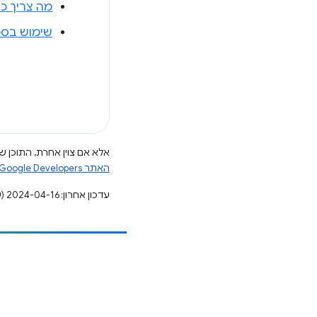
מה צריך כ
שימוש בסמל  Touch
אלא אם צוין אחרת, התוכן של
האתר Google Developers‏
עדכון אחרון: 2024-04-16 (שעון UTC).
הוספת תוכן
דיווח על באג
ראה נושאים פתוחים