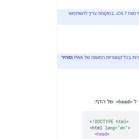
עובר את הביקורת, אבל הוא לא רלוונטי מאז iOS 7. במקומה צריך להשתמש
מהיר
ל
<head>
של הדף:
<
!DOCTYPE html
>

<
html
lang="en"
<
head