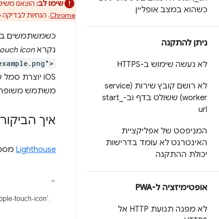
שימו לב:
הוצאנו משימוש את בדיקת ה-PWA ב-se
כשהוא במצב אופליין
Chrome
. הנחיות לבדיקה 
כשמשתמשים ב-iOS Safari מוסיפי
ניתן להתקנה
נקרא
touch icon
example.png">
לא נעשה שימוש ב-HTTPS
לא רושם קובץ שירות (service
משתמש משופרת
worker) ששולט בדף וב-start
_
url
איך הביקורת של
המניפסט של אפליקציית
האינטרנט לא עומד בדרישות
Lighthouse
מסמן
יכולת ההתקנה
אופטימיזציה ל-PWA
לא מפנה תנועת HTTP אל