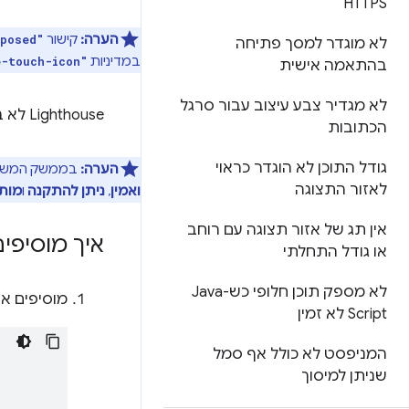
HTTPS
הערה:
קישור
mposed"
לא מוגדר למסך פתיחה
במדיניות
e-touch-icon"
בהתאמה אישית
לא מגדיר צבע עיצוב עבור סרגל
‫Lighthouse לא בודק אם הסמל באמת קיים או אם הגודל שלו נכון.
הכתובות
גודל התוכן לא הוגדר כראוי
הערה:
בממשק המשתמש של דוח Lighthouse, התג המלא של PWA ניתן כ
לאזור התצוגה
ואמין
,
ניתן להתקנה
ו
מותא
אין תג של אזור תצוגה עם רוחב
איך מוסיפים סמל h
או גודל התחלתי
לא מספק תוכן חלופי כש-Java
מוסיפים א
Script לא זמין
המניפסט לא כולל אף סמל
שניתן למיסוך