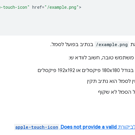
e-touch-icon"
href
=
"/example.png"
את
/example.png
בנתיב בפועל לסמל.
ת משתמש טובה, חשוב לוודא ש:
 או ‎192x192 פיקסלים
ן לסמל הוא נתיב תקין
 הסמל לא שקוף
לביקורת
Does not provide a valid
apple-touch-icon