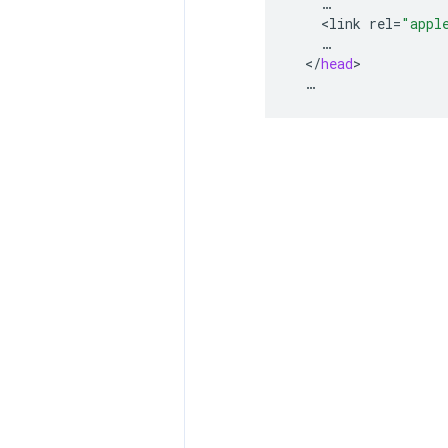
<
link
rel
=
"appl
<
/
head