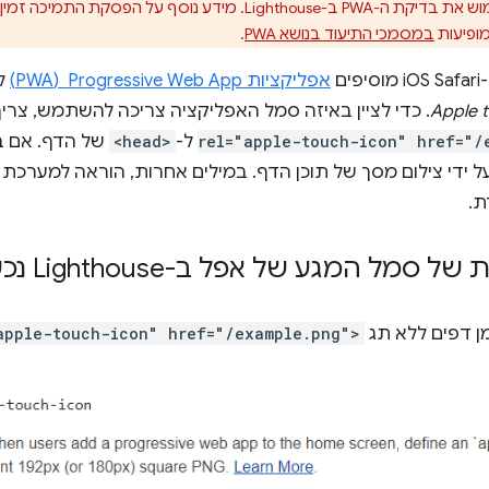
Lighthou. מידע נוסף על הפסקת התמיכה זמין במאמר
מופיעות
במסמכי התיעוד בנושא PWA
.
ם
אפליקציות Progressive Web App ‏ (PWA)
ל
Apple 
. כדי לציין באיזה סמל האפליקציה צריכה להשתמש, צרי
rel="apple-touch-icon" href="/
ל-
<head>
של הדף. אם בד
.
 סמל המגע של אפל ב-Lighthouse נכשלת
 דפים ללא תג
apple-touch-icon" href="/example.png">