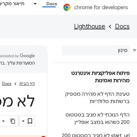
Docs
תיאור מקרים
Lighthouse
Docs
המועדפת עליך. בתרג
פיתוח אפליקציות אינטרנט
מהירות ואמינות
דף הבית
Docs
טעינת הדף לא מהירה מספיק
לא מכיל touch-icon
ברשתות סלולריות
הדף הנוכחי לא מגיב בסטטוס
200 כשהוא במצב אופליין
_
start
url לא מגיב בסטטוס 200