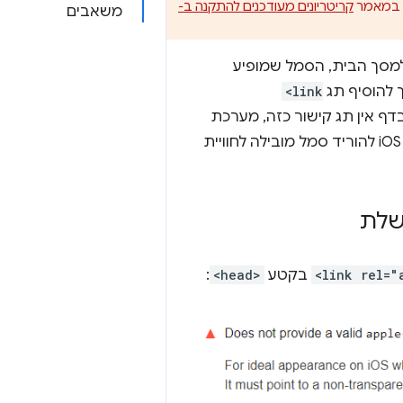
קריטריונים מעודכנים להתקנה ב-
משאבים
מסך הבית, הסמל שמופיע
ך להוסיף תג
<link
ף אין תג קישור כזה, מערכת
iOS יוצרת סמל על ידי צילום מסך של תוכן הדף. במילים אחרות, הוראה למערכת iOS להוריד סמל מובילה לחוויית
<link rel="
בקטע
<head>
: