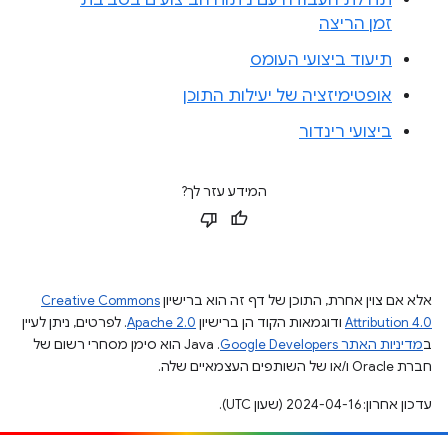
תחילת העבודה עם ניתוח הביצועים בסביבת
זמן הריצה
תיעוד ביצועי העומס
אופטימיזציה של יעילות התוכן
ביצועי רינדור
המידע עזר לך?
אלא אם צוין אחרת, התוכן של דף זה הוא ברישיון
Creative Commons
Attribution 4.0
ודוגמאות הקוד הן ברישיון
Apache 2.0
. לפרטים, ניתן לעיין
ב
מדיניות האתר Google Developers‏
.‏ Java הוא סימן מסחרי רשום של
חברת Oracle ו/או של השותפים העצמאיים שלה.
עדכון אחרון: 2024-04-16 (שעון UTC).