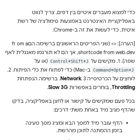
כדי למצוא מעברים איטיים בין דפים, צריך לנווט
באפליקציית האינטרנט באמצעות סימולציה של רשת
איטית. כדי לעשות את זה ב-Chrome:
[הערה]: <> (שני הפריטים הראשונים ברשימה הםfr om a
shortcode from web.dev, אך הם לא תורגמו מאנגלית לאף
שפה). 1. מקישים על
+
+
(או על
Control
Shift
J
+
+
ב-Mac) כדי לפתוח את כלי הפיתוח. 2.
Command
Option
J
לוחצים על הכרטיסייה
. 3. ברשימה הנפתחת
Network
Throttling
, בוחרים באפשרות
Slow 3G
.
בכל פעם שמקישים על קישור או לחצן באפליקציה, בדקו
שהדף מגיב מיד באחת משתי דרכים:
הדף עובר מיד למסך הבא ומציג מסך טעינה
בזמן ההמתנה לתוכן מהרשת.