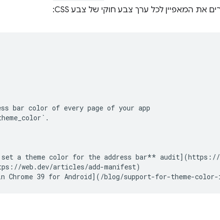
ים את המאפיין לכל ערך צבע חוקי של צבע CSS:
ess bar color of every page of your app
theme_color
`.
 set a theme color for the address bar** audit](https:/
tps://web.dev/articles/add-manifest)
in Chrome 39 for Android](/blog/support-for-theme-color-