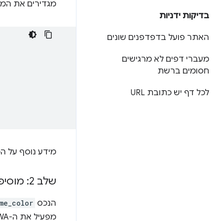
מגדירים את המא
בדיקות ידניות
האתר פועל בדפדפנים שונים
מעברי דפים לא מרגישים
חסומים ברשת
לכל דף יש כתובת URL
מידע נוסף על 
שלב 2: מוסיפים את הנכס
הנכס
me_color
מפעיל את ה-PWA ממסך הבית. בניגוד למטא תג