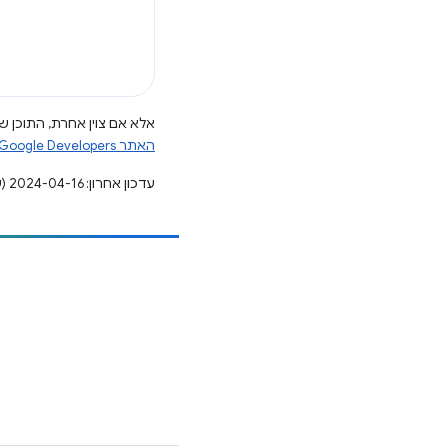
אלא אם צוין אחרת, התוכן של
האתר Google Developers‏
עדכון אחרון: 2024-04-16 (שעון UTC).
הוספת תוכן
דיווח על באג
ראה נושאים פתוחים