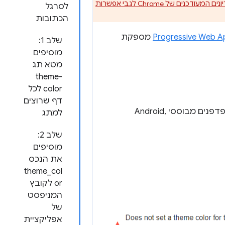
קריטריונים המעודכנים של Chrome לגבי אפשרות
לסרגל
הכתובות
Progressive Web A
מספקת
שלב 1:
מוסיפים
מטא תג
theme-
color לכל
דף שרוצים
החל מדצמבר 2022, הוספת נושאים בסרגל הכתובות של הדפדפן נתמכת ב- דפדפנים מבוססי Android,
למתג
שלב 2:
מוסיפים
את הנכס
theme_col
or לקובץ
המניפסט
של
אפליקציית