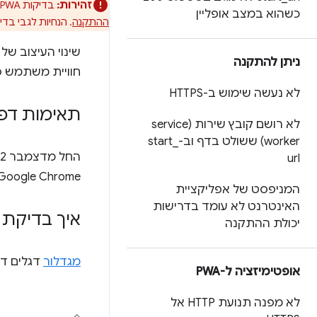
זהירות:
בדיקות PWA ב-Lighthouse הוצאו משימוש. מידע נוסף על ההוצאה משימוש זמין ב
כשהוא במצב אופליין
ההתקנה
. הנחיות לגבי בדי
שינוי העיצוב ש
ניתן להתקנה
חוויית משתמש ס
לא נעשה שימוש ב-HTTPS
תאימות דפ
לא רושם קובץ שירות (service
worker) ששולט בדף וב-start
_
url
Google Chrome ו-Microsoft Edge. צפיי
המניפסט של אפליקציית
האינטרנט לא עומד בדרישות
איך בדיקת צבע הע
יכולת ההתקנה
מגדלור
דגלים דפ
אופטימיזציה ל-PWA
לא מפנה תנועת HTTP אל