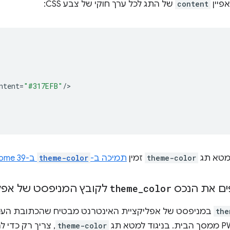
פיין
content
של התג לכל ערך חוקי של צבע CSS:
ntent
=
"#317EFB"
/
המטא תג
theme-color
זמין
תמיכה ב-
theme-color
ב-Chrome 39 ל-Android
color
_
theme
לקובץ המניפסט של אפלי
the
במניפסט של אפליקציית האינטרנט מבטיח שהכתובת ה
theme-color
, צריך רק כדי 