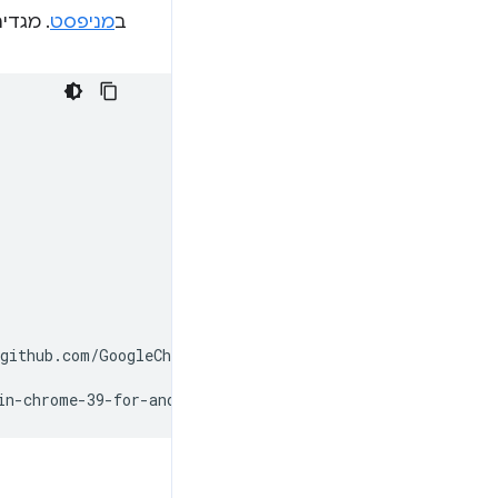
ב
מניפסט
. מגדיר
/github.com/GoogleChrome/lighthouse/blob/main/core/audit
in-chrome-39-for-android)