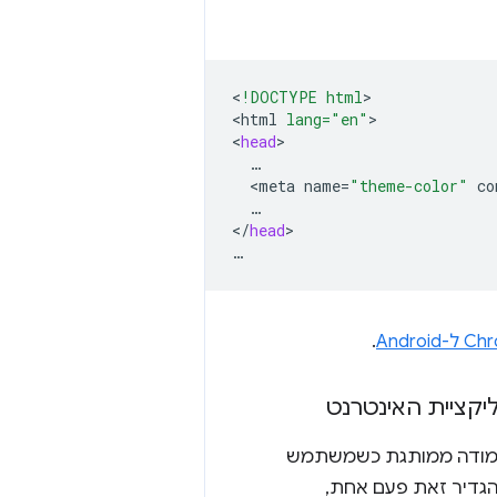
<
!DOCTYPE html
>

<
html
lang="en"
>

<
head
<
meta
name
=
"theme-color"
co
…

<
/
head
>

.
קציית האינטרנט
עמודה ממותגת כשמשתמש
להגדיר זאת פעם אחת,