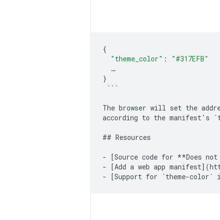
{
"theme_color"
:
"#317EFB"
…
}
`
``
The browser will set the addr
according to the manifest's `
## Resources
- [Source code for **Does not
- [Add a web app manifest](ht
- [Support for `
theme
-
color
` 