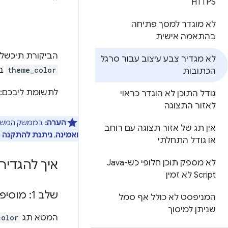
HTTPS
לא מוגדר למסך פתיחה
בהתאמה אישית
הביקורת תיכשל אם מערכת hthouse
לא מגדיר צבע עיצוב עבור סרגל
theme_color
ב
הכתובות
לתשומת ליבכם: מערכת Lighthouse לא בודקת אם הערכים 
גודל התוכן לא הוגדר כראוי
לאזור התצוגה
הערה:
בממשק המשתמש של דוח Lighthouse, תג PWA המלא ניתן אחרי 
אין תג של אזור תצוגה עם רוחב
ואמינה
,
ניתנת להתקנה
ו
או גודל התחלתי
איך להגדיר
לא מספק תוכן חלופי כש-Java
Script לא זמין
שלב 1: מוסיפים מטא תג
המניפסט לא כולל אף סמל
שניתן למיסוך
המטא תג
color