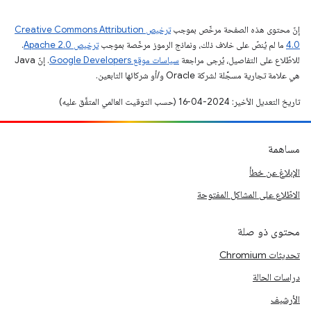
إنّ محتوى هذه الصفحة مرخّص بموجب
ترخيص Creative Commons Attribution
4.0‏
ما لم يُنصّ على خلاف ذلك، ونماذج الرموز مرخّصة بموجب
ترخيص Apache 2.0‏
.
للاطّلاع على التفاصيل، يُرجى مراجعة
سياسات موقع Google Developers‏
. إنّ Java
هي علامة تجارية مسجَّلة لشركة Oracle و/أو شركائها التابعين.
تاريخ التعديل الأخير: 2024-04-16 (حسب التوقيت العالمي المتفَّق عليه)
مساهمة
الإبلاغ عن خطأ
الاطّلاع على المشاكل المفتوحة
محتوى ذو صلة
تحديثات Chromium
دراسات الحالة
الأرشيف