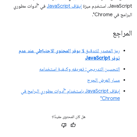
JavaScript، استخدِم ميزة
إيقاف JavaScript
في "أدوات مطوري
البرامج في Chrome".
المراجِع
رمز المصدر للتدقيق
لا يوفر المحتوى الاحتياطي عند عدم
توفر JavaScript
التحسين التدريجي: تعريفه وكيفية استخدامه
مسار العرض الحرج
إيقاف JavaScript باستخدام "أدوات مطوري البرامج في
Chrome"
هل كان المحتوى مفيدًا؟