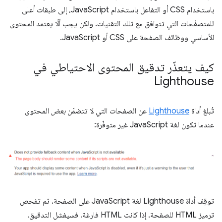
باستخدام CSS أو التفاعل باستخدام JavaScript، إلى طبقات أعلى
للمتصفّحات التي تتوافق مع تلك التقنيات. ولكن يجب ألّا يعتمد المحتوى
الأساسي ووظائف الصفحة على CSS أو JavaScript.
كيف يتعذّر تدقيق المحتوى الاحتياطي في
Lighthouse
تُبلغ أداة
Lighthouse
عن الصفحات التي لا تتضمّن
بعض
المحتوى
عندما تكون لغة JavaScript غير متوفّرة:
توقِف أداة Lighthouse لغة JavaScript على الصفحة، ثم تفحص
ترميز HTML للصفحة. إذا كانت HTML فارغة، فسيفشل التدقيق.