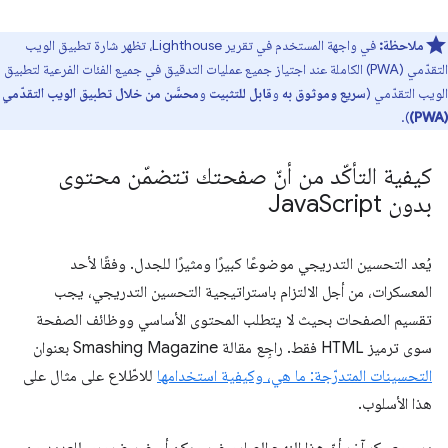
ملاحظة:
في واجهة المستخدم في تقرير Lighthouse، تظهر شارة تطبيق الويب
التقدّمي (PWA) الكاملة عند اجتياز جميع عمليات التدقيق في جميع الفئات الفرعية لتطبيق
الويب التقدّمي (
سريع وموثوق به
و
قابل للتثبيت
و
محسَّن من خلال تطبيق الويب التقدّمي
).
(PWA)
كيفية التأكّد من أنّ صفحتك تتضمّن محتوى
بدون Java
Script
يُعد التحسين التدريجي موضوعًا كبيرًا ومثيرًا للجدل. وفقًا لأحد
المعسكرات، من أجل الالتزام باستراتيجية التحسين التدريجي، يجب
تقسيم الصفحات بحيث لا يتطلب المحتوى الأساسي ووظائف الصفحة
سوى ترميز HTML فقط. راجِع مقالة Smashing Magazine بعنوان
التحسينات المتدرّجة: ما هي، وكيفية استخدامها
للاطّلاع على مثال على
هذا الأسلوب.