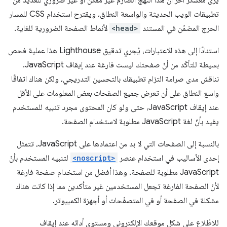
يرى معسكر آخر أنّ هذا النهج الصارم غير ممكن أو غير ضروري للعديد من
تطبيقات الويب الحديثة والواسعة النطاق، ويقترح استخدام CSS للمسار
الحرج المضمّن في المستند
<head>
لأنماط الصفحة الضرورية للغاية.
استنادًا إلى هذه الاعتبارات، يُجري تدقيق Lighthouse هذا عملية فحص
بسيطة للتأكّد من أنّ صفحتك ليست فارغة عند إيقاف JavaScript.
نناقش مدى صرامة التزام تطبيقك بالتحسين التدريجي، ولكن هناك اتفاقًا
واسع النطاق على أن تعرض جميع الصفحات
بعض
المعلومات على الأقل
عند إيقاف JavaScript، حتى ولو كان المحتوى مجرد تنبيه للمستخدم
يفيد بأنّ لغة JavaScript مطلوبة لاستخدام الصفحة.
بالنسبة إلى الصفحات التي لا بد من اعتمادها على JavaScript، تتمثل
إحدى الأساليب في استخدام عنصر
<noscript>
لتنبيه المستخدم بأنّ
JavaScript مطلوبة للصفحة. وهذا أفضل من استخدام صفحة فارغة
لأنّ الصفحة الفارغة تجعل المستخدمين غير متأكدين مما إذا كانت هناك
مشكلة في الصفحة أو في المتصفّحات أو أجهزة الكمبيوتر.
للاطّلاع على شكل موقعك الإلكتروني ومستوى أدائه عند إيقاف