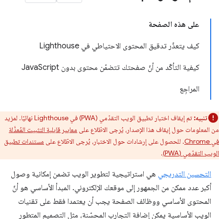
على هذه الصفحة
كيف يتعذّر تدقيق المحتوى الاحتياطي في Lighthouse
كيفية التأكّد من أنّ صفحتك تتضمّن محتوى بدون JavaScript
المراجِع
تنبيه:
تم إيقاف اختبار تطبيق الويب التقدّمي (PWA) في Lighthouse نهائيًا. لمزيد
من المعلومات حول إيقاف هذا الإصدار، يُرجى الاطّلاع على
معايير قابلية التثبيت المُعدَّلة
في Chrome
. للحصول على إرشادات حول الاختبار، يُرجى الاطّلاع على
مستندات تطبيق
الويب التقدّمي (PWA)
.
التحسين التدريجي
هي استراتيجية لتطوير الويب تضمن إمكانية وصول
أكبر عدد ممكن من الجمهور إلى موقعك الإلكتروني. المبدأ الأساسي هو أنّ
المحتوى الأساسي ووظائف الصفحة يجب أن يعتمدا فقط على تقنيات
الويب الأساسية يمكن إضافة التجارب المحسّنة، مثل التصميم المتطور