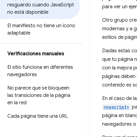
resguardo cuando Java
Script
para ver un eje
no está disponible
Otro grupo cree
El manifiesto no tiene un ícono
modernas y a gr
adaptable
estilos de pági
Dadas estas con
Verificaciones manuales
que tu página n
El sitio funciona en diferentes
con la mejora p
navegadores
páginas deben 
contenido es so
No parece que se bloqueen
las transiciones de la página
En el caso de l
en la red
<noscript>
pa
página en blanc
Cada página tiene una URL
navegadores o