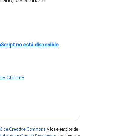
itado, usa la función
Script no está disponible
s de Chrome
 4.0 de Creative Commons
, y los ejemplos de
 del sitio de Google Developers
. Java es una