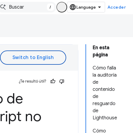
/
Acceder
En esta
página
Cómo falla
la auditoría
¿Te resultó útil?
de
contenido
o de
de
resguardo
ript no
de
Lighthouse
Cómo