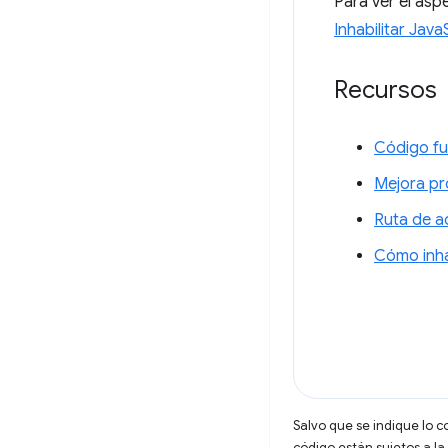
Para ver el aspe
Inhabilitar Java
Recursos
Código f
Mejora pr
Ruta de a
Cómo inha
Salvo que se indique lo c
código están sujetos a la