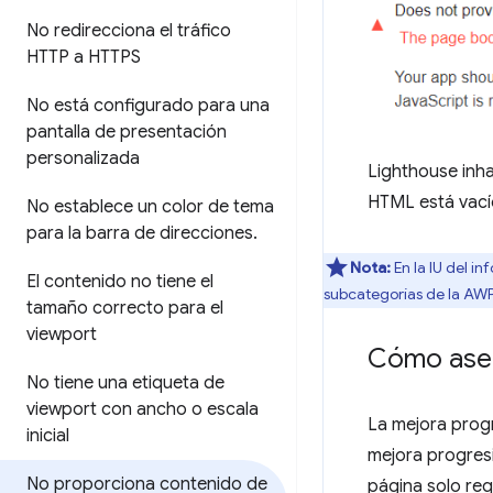
No redirecciona el tráfico
HTTP a HTTPS
No está configurado para una
pantalla de presentación
personalizada
Lighthouse inha
HTML está vacío
No establece un color de tema
para la barra de direcciones
.
Nota:
En la IU del i
El contenido no tiene el
subcategorías de la AWP
tamaño correcto para el
viewport
Cómo aseg
No tiene una etiqueta de
viewport con ancho o escala
La mejora progr
inicial
mejora progresi
No proporciona contenido de
página solo re