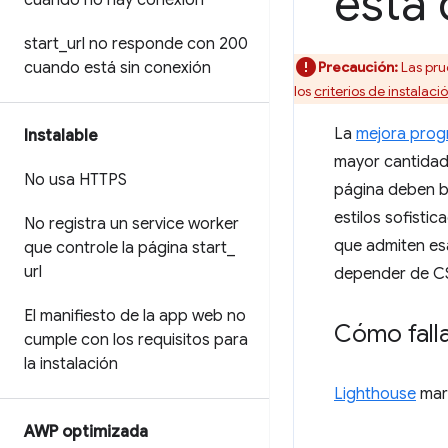
está 
cuando no hay conexión
start
_
url no responde con 200
cuando está sin conexión
Precaución:
Las pru
los
criterios de instala
La
mejora prog
Instalable
mayor cantidad 
No usa HTTPS
página deben b
estilos sofisti
No registra un service worker
que admiten esa
que controle la página start
_
url
depender de CS
El manifiesto de la app web no
Cómo falla
cumple con los requisitos para
la instalación
Lighthouse
marc
AWP optimizada