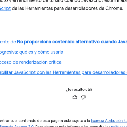
cto y el rendimiento de tu sitio cuando JavaScript está inhabil
Script
de las Herramientas para desarrolladores de Chrome.
uente de
No proporciona contenido alternativo cuando Java
ogresiva: qué es y cómo usarla
cceso de renderización crítica
bilitar JavaScript con las Herramientas para desarrolladore
¿Te resultó útil?
ontrario, el contenido de esta página está sujeto a la
licencia Atribución
licencia Apache 2.0
. Para obtener más información, consulta las
políticas