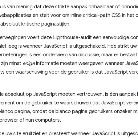
is van mening dat deze strikte aanpak onhaalbaar of onnodig
ebapplicaties en stelt voor om inline critical-path CSS in he
absoluut kritische paginastijlen.
erwegingen voert deze Lighthouse-audit een eenvoudige cont
iet leeg is wanneer JavaScript is uitgeschakeld. Hoe strikt u
erbeteringen is een onderwerp van discussie, maar er besta
 zijn minst
enige
informatie moeten weergeven wanneer JavaScri
ts een waarschuwing voor de gebruiker is dat JavaScript vere
ie absoluut op JavaScript moeten vertrouwen, is één aanpak 
lement om de gebruiker te waarschuwen dat JavaScript vereist 
blanco pagina, omdat de blanco pagina gebruikers onzeker ma
 browser of hun computers.
hoe uw site eruitziet en presteert wanneer JavaScript is uitges