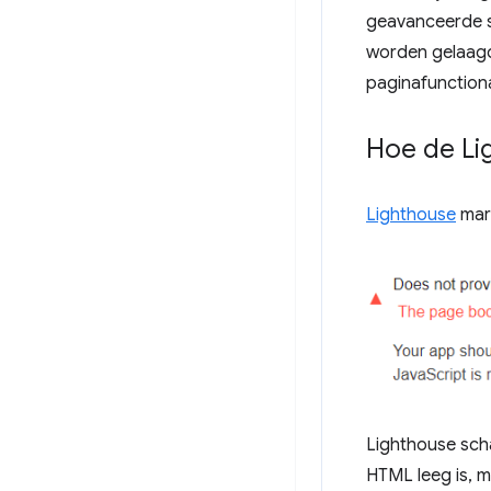
geavanceerde st
worden gelaagd
paginafunctional
Hoe de Lig
Lighthouse
mark
Lighthouse scha
HTML leeg is, mi