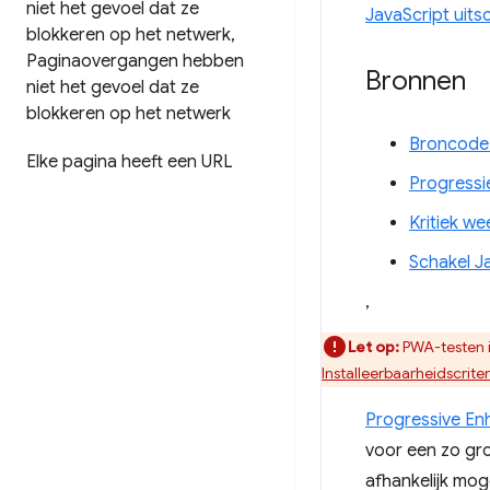
niet het gevoel dat ze
JavaScript uits
blokkeren op het netwerk
,
Paginaovergangen hebben
Bronnen
niet het gevoel dat ze
blokkeren op het netwerk
Broncode
Elke pagina heeft een URL
Progressie
Kritiek w
Schakel J
,
Let op:
PWA-testen i
Installeerbaarheidscrit
Progressive E
voor een zo gro
afhankelijk mo