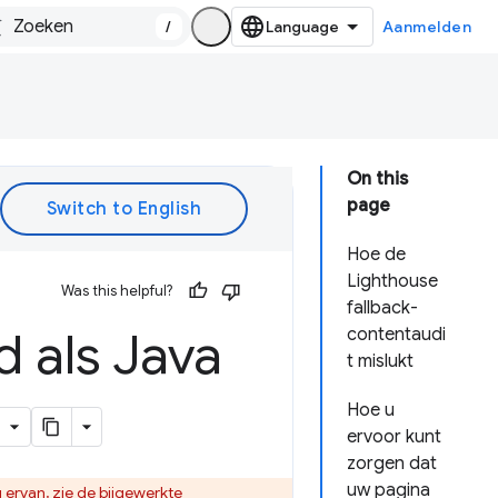
/
Aanmelden
On this
page
Hoe de
Lighthouse
Was this helpful?
fallback-
d als Java
contentaudi
t mislukt
Hoe u
ervoor kunt
zorgen dat
uw pagina
 ervan, zie
de bijgewerkte