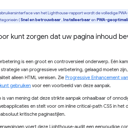
ebruikersinterface van het Lighthouse-rapport wordt de volledige P
ategorieën (
Snel en betrouwbaar
,
Installeerbaar
en
PWA-geoptimal
oor kunt zorgen dat uw pagina inhoud be
rbetering is een groot en controversieel onderwerp. Eén kam
strategie van progressieve verbetering, gelaagd moeten zijn
liteit alleen HTML vereisen. Zie
Progressive Enhancement van
t kunt gebruiken
voor een voorbeeld van deze aanpak.
is van mening dat deze strikte aanpak onhaalbaar of onnodig
ebapplicaties en stelt voor om inline critical-path CSS in he
absoluut kritische paginastijlen.
erwegingen voert deze Lighthouse-audit een eenvoudige cont