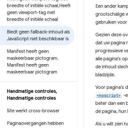
breedte of initiële schaal
,
Heeft
Een ander kamp 
geen viewport-tag met
grootschalige w
breedte of initiële schaal
gebruiken voor 
Biedt geen fallback-inhoud als
Gezien deze ov
Java
Script niet beschikbaar is
dat uw pagina n
progressieve v
Manifest heeft geen
maskeerbaar pictogram
.
alle pagina's op
Manifest heeft geen
de inhoud slech
maskeerbaar pictogram
bladzijde.
Voor pagina's d
Handmatige controles
,
<noscript>
-e
Handmatige controles
beter dan een 
Site werkt cross-browser
de pagina, hun
Paginaovergangen hebben
Als u wilt zien 