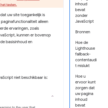
inhoud
het testen.
bevat
at uw site toegankelijk is
zonder
JavaScript
paginafunctionaliteit alleen
erde ervaringen, zoals
Bronnen
JavaScript, kunnen er bovenop
de basisinhoud en
Hoe de
Lighthouse
fallback-
contentaudi
t mislukt
Hoe u
Script niet beschikbaar is:
ervoor kunt
zorgen dat
uw pagina
inhoud
bevat