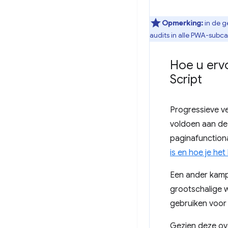
Opmerking:
in de g
audits in alle PWA-subc
Hoe u erv
Script
Progressieve ve
voldoen aan de 
paginafunctiona
is en hoe je he
Een ander kamp 
grootschalige w
gebruiken voor 
Gezien deze ov