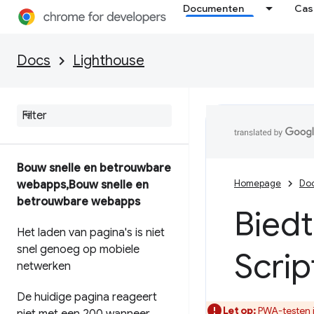
Documenten
Cas
Docs
Lighthouse
Bouw snelle en betrouwbare
Homepage
Do
webapps
,
Bouw snelle en
betrouwbare webapps
Biedt
Het laden van pagina's is niet
snel genoeg op mobiele
Scrip
netwerken
De huidige pagina reageert
Let op:
PWA-testen i