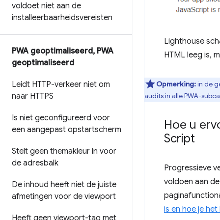
voldoet niet aan de
installeerbaarheidsvereisten
Lighthouse scha
PWA geoptimaliseerd
,
PWA
HTML leeg is, mi
geoptimaliseerd
Opmerking:
in de g
Leidt HTTP-verkeer niet om
audits in alle PWA-subc
naar HTTPS
Is niet geconfigureerd voor
Hoe u erv
een aangepast opstartscherm
Script
Stelt geen themakleur in voor
de adresbalk
Progressieve ve
voldoen aan de 
De inhoud heeft niet de juiste
paginafunctiona
afmetingen voor de viewport
is en hoe je he
Heeft geen viewport-tag met