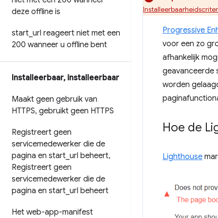
niet met een 200 wanneer
Installeerbaarheidscrit
deze offline is
Progressive E
start
_
url reageert niet met een
voor een zo gro
200 wanneer u offline bent
afhankelijk mo
geavanceerde st
Installeerbaar
,
installeerbaar
worden gelaagd
paginafunctional
Maakt geen gebruik van
HTTPS
,
gebruikt geen HTTPS
Hoe de Lig
Registreert geen
servicemedewerker die de
pagina en start
_
url beheert
,
Lighthouse
mark
Registreert geen
servicemedewerker die de
pagina en start
_
url beheert
Het web-app-manifest