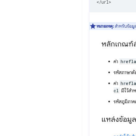
หมายเหตุ:
สำหรับข้อมูล
หลักเกณฑ์ส
ค่า
hrefl
รหัสภาษาต
ค่า
hrefl
cl
มีไว้สำห
รหัสภูมิภา
แหล่งข้อมู