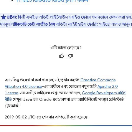
HTML5 ভিডিওতে ভিডিও ফ্ল্যাশ করুন
দ্রষ্টব্য:
প্রতিটি এসইও অডিট লাইটহাউস এসইও স্কোরে সমানভাবে ওজন করা হয়,
ম্যানুয়াল
স্ট্রাকচার্ড ডেটা ব্যতীত বৈধ
অডিট।
লাইটহাউস স্কোরিং গাইডে
আরও জানুন।
এটি কাজে লেগেছে?
অন্য কিছু উল্লেখ না করা থাকলে, এই পৃষ্ঠার কন্টেন্ট
Creative Commons
Attribution 4.0 License
-এর অধীনে এবং কোডের নমুনাগুলি
Apache 2.0
License
-এর অধীনে লাইসেন্স প্রাপ্ত। আরও জানতে,
Google Developers সাইট
নীতি
দেখুন। Java হল Oracle এবং/অথবা তার অ্যাফিলিয়েট সংস্থার রেজিস্টার্ড
ট্রেডমার্ক।
2019-05-02 UTC-তে শেষবার আপডেট করা হয়েছে।