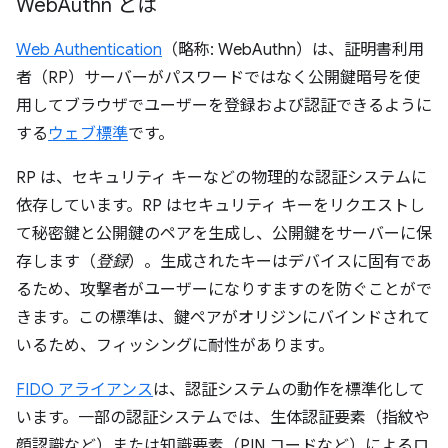
Web
Authn とは
Web Authentication
（略称: WebAuthn）は、証明書利用
者（RP）サーバーがパスワードではなく公開鍵暗号を使
用してブラウザでユーザーを登録および認証できるように
する
ウェブ標準
です。
RP は、セキュリティ キーなどの物理的な認証システムに
依存しています。RP はセキュリティ キーをリクエストし
て秘密鍵と公開鍵のペアを生成し、公開鍵をサーバーに保
存します（
登録
）。生成されたキーはデバイスに固有であ
るため、攻撃者がユーザーになりすますのを防ぐことがで
きます。この標準は、鍵ペアがオリジンにバインドされて
いるため、フィッシングに耐性があります。
FIDO アライアンス
は、認証システムの動作を標準化して
います。一部の認証システムでは、生体認証要素（指紋や
顔認識など）または知識要素（PIN コードなど）によるロ