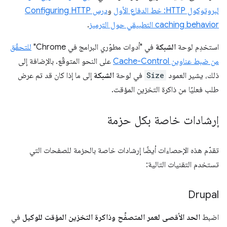
لبروتوكول HTTP: خط الدفاع الأول
و
درس Configuring HTTP
caching behavior التطبيقي حول الترميز
.
استخدِم لوحة
الشبكة
في "أدوات مطوّري البرامج في Chrome"
للتحقّق
من ضبط عناوين Cache-Control
على النحو المتوقّع. بالإضافة إلى
ذلك، يشير العمود
Size
في لوحة
الشبكة
إلى ما إذا كان قد تم عرض
طلب فعليًا من ذاكرة التخزين المؤقت.
إرشادات خاصة بكل حزمة
تقدّم هذه الإحصاءات أيضًا إرشادات خاصة بالحزمة للصفحات التي
تستخدم التقنيات التالية:
Drupal
اضبط
الحد الأقصى لعمر المتصفِّح وذاكرة التخزين المؤقت للوكيل
في