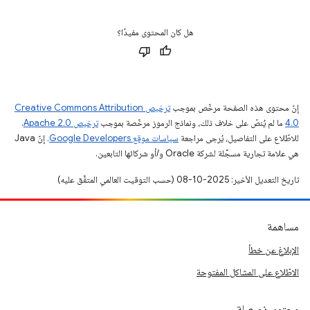
هل كان المحتوى مفيدًا؟
إنّ محتوى هذه الصفحة مرخّص بموجب
ترخيص Creative Commons Attribution
4.0‏
ما لم يُنصّ على خلاف ذلك، ونماذج الرموز مرخّصة بموجب
ترخيص Apache 2.0‏
.
للاطّلاع على التفاصيل، يُرجى مراجعة
سياسات موقع Google Developers‏
. إنّ Java
هي علامة تجارية مسجَّلة لشركة Oracle و/أو شركائها التابعين.
تاريخ التعديل الأخير: 2025-10-08 (حسب التوقيت العالمي المتفَّق عليه)
مساهمة
الإبلاغ عن خطأ
الاطّلاع على المشاكل المفتوحة
محتوى ذو صلة