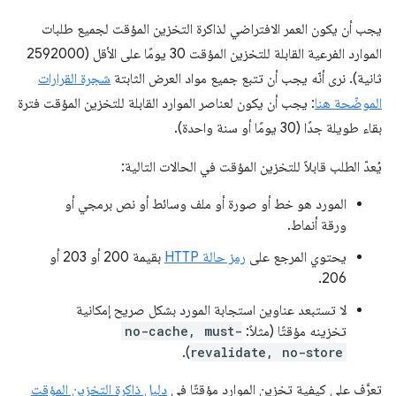
يجب أن يكون العمر الافتراضي لذاكرة التخزين المؤقت لجميع طلبات
الموارد الفرعية القابلة للتخزين المؤقت 30 يومًا على الأقل (2592000
ثانية). نرى أنّه يجب أن تتبع جميع مواد العرض الثابتة
شجرة القرارات
الموضّحة هنا
: يجب أن يكون لعناصر الموارد القابلة للتخزين المؤقت فترة
بقاء طويلة جدًا (30 يومًا أو سنة واحدة).
يُعدّ الطلب قابلاً للتخزين المؤقت في الحالات التالية:
المورد هو خط أو صورة أو ملف وسائط أو نص برمجي أو
ورقة أنماط.
يحتوي المرجع على
رمز حالة HTTP
بقيمة 200 أو 203 أو
206.
لا تستبعد عناوين استجابة المورد بشكل صريح إمكانية
تخزينه مؤقتًا (مثلاً:
no-cache, must-
).
revalidate, no-store
تعرَّف على كيفية تخزين الموارد مؤقتًا في
دليل ذاكرة التخزين المؤقت