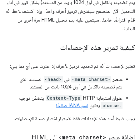
يتم تضمينه بالكامل في أول 1024 بايت من المستند) بشكل كبير في أداء
التحميل، لأنّ المتصفح سيفترض ترميز أحرف واحدًا، وإذا اكتشف لاحقًا أنّه
قدّم افتراضًا خاطئًا، سيتعين عليه بدء تحليل HTML مرة أخرى من
البداية.
كيفية تمرير هذه الإحصاءات
تعتبر الإحصاءات أنّه تم تحديد ترميز الأحرف إذا عثرت على أيّ مما يلي:
عنصر
<meta charset>
في
<head>
المستند الذي
يتم تضمينه بالكامل في أول 1024 بايت من المستند
عنوان استجابة HTTP
Content-Type
يتضمّن توجيه
charset
يطابق
اسم IANA صالحًا
يجب ضبط أحد هذه الإعدادات فقط لاجتياز اختبار صحة الإحصاءات.
إضافة عنصر
<meta charset>
إلى HTML