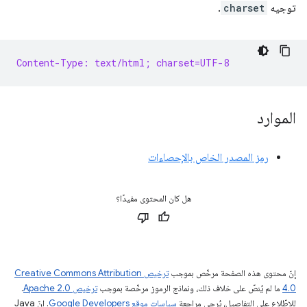
توجيه
charset
.
Content-Type: text/html; charset=UTF-8
الموارد
رمز المصدر الخاص بالإحصاءات
هل كان المحتوى مفيدًا؟
إنّ محتوى هذه الصفحة مرخّص بموجب
ترخيص Creative Commons Attribution
4.0‏
ما لم يُنصّ على خلاف ذلك، ونماذج الرموز مرخّصة بموجب
ترخيص Apache 2.0‏
.
للاطّلاع على التفاصيل، يُرجى مراجعة
سياسات موقع Google Developers‏
. إنّ Java