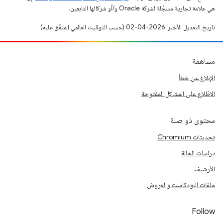
هي علامة تجارية مسجَّلة لشركة Oracle و/أو شركائها التابعين.
تاريخ التعديل الأخير: 2026-04-02 (حسب التوقيت العالمي المتفَّق عليه)
مساهمة
الإبلاغ عن خطأ
الاطّلاع على المشاكل المفتوحة
محتوى ذو صلة
تحديثات Chromium
دراسات الحالة
الأرشيف
ملفات البودكاست والعروض
Follow