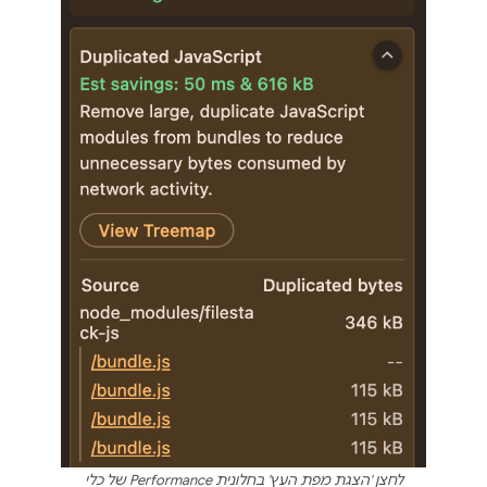
לחצן 'הצגת מפת העץ' בחלונית Performance של כלי