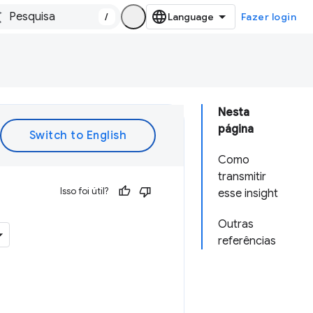
/
Fazer login
Nesta
página
Como
transmitir
Isso foi útil?
esse insight
Outras
referências