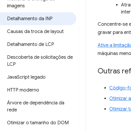
Atra
imagens
inte
Detalhamento da INP
Concentre-se em
Causas da troca de layout
gravar para en
Detalhamento de LCP
Ative a limitaç
máquinas meno
Descoberta de solicitações de
LCP
Outras re
Java
Script legado
Código-fo
HTTP moderno
Otimizar 
Árvore de dependência da
Otimizar 
rede
Otimizar o tamanho do DOM