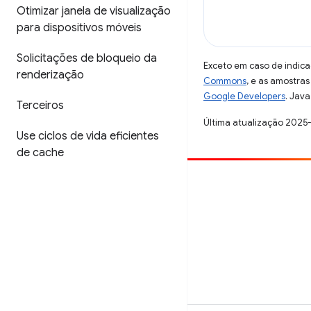
Otimizar janela de visualização
para dispositivos móveis
Solicitações de bloqueio da
Exceto em caso de indica
renderização
Commons
, e as amostra
Google Developers
. Java
Terceiros
Última atualização 2025
Use ciclos de vida eficientes
de cache
Contribuir
Registre um bug
Veja as questões em aberto