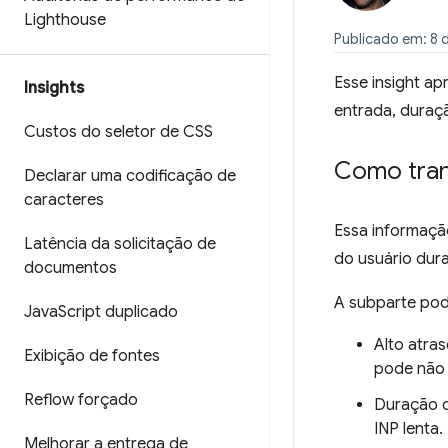
Lighthouse
Publicado em: 8 
Esse insight a
Insights
entrada, duraç
Custos do seletor de CSS
Como trans
Declarar uma codificação de
caracteres
Essa informação
Latência da solicitação de
do usuário dur
documentos
A subparte pode
Java
Script duplicado
Alto atras
Exibição de fontes
pode não t
Reflow forçado
Duração d
INP lenta.
Melhorar a entrega de