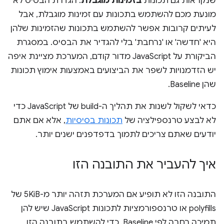
שנקראות גם תכונות
בזמינות מוגבלת
. הגדרת הבסיס לא
מונעת מכם להשתמש בתכונות עם זמינות מוגבלת, אבל
לעיתים קרובות אפשר להשתמש בתכונות שהזמינות שלהן
היא 'חדשה' או 'נרחבת' בלי להגדיר את הבסיס. במסגרת
הביקורת על JavaScript מדור קודם, המערכת מציינת איפה
יש הזדמנויות לשפר את הביצועים באמצעות אימוץ תכונות
שהן Baseline.
כדאי לשקול לשנות את תהליך ה-build של JavaScript כדי
לא לבצע טרנספילציה של
תכונות בסיסיות
, אלא אם אתם
יודעים שאתם צריכים לתמוך בדפדפנים ישנים יותר.
איך להעביר את התובנה הזו
התובנה הזו לא תופיע אם המערכת תזהה יותר מ-5KiB של
polyfills או טרנספורמציות לתכונות JavaScript שיש להן
תמיכה רחבה לפי Baseline. כדי להשתמש בתובנה הזו,