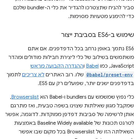
סביר להניח שתצטרכו להגדיר את כלי ה-bundler שלכם
כדי להימנע מטעויות מסוימות.
שימוש ב-ES6 בסביבת ייצור
‫ES6 נתמך באופן נרחב בכל הדפדפנים. אם אתם
משתמשים בשילוב של כלי ליצירת חבילות מודולים ומהדר
JavaScript, כמו
Babel
ו
ההגדרה הקבועה מראש
@babel/preset-env
שלו. רוב האתרים
לא צריכים
לתמוך
בדפדפנים ישנים יותר, שפועלים רק עם ES5.
כלי נפוץ שמשמש עם bundlers ו-Babel הוא
Browserslist
,
שמקבל מגוון שאילתות שצוינו בשפה טבעית, ואז מתרגם
אותן לרשימה של סביבות דפדפן ממוקדות. לדוגמה, אפשר
לטרגט תכונות של Baseline Widely available באמצעות
השאילתה הזו של Browserslist בכל מקום שבו אפשר