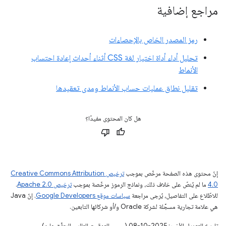
مراجع إضافية
رمز المصدر الخاص بالإحصاءات
تحليل أداء أداة اختيار لغة CSS أثناء أحداث إعادة احتساب
الأنماط
تقليل نطاق عمليات حساب الأنماط ومدى تعقيدها
هل كان المحتوى مفيدًا؟
إنّ محتوى هذه الصفحة مرخّص بموجب
ترخيص Creative Commons Attribution
4.0‏
ما لم يُنصّ على خلاف ذلك، ونماذج الرموز مرخّصة بموجب
ترخيص Apache 2.0‏
.
للاطّلاع على التفاصيل، يُرجى مراجعة
سياسات موقع Google Developers‏
. إنّ Java
هي علامة تجارية مسجَّلة لشركة Oracle و/أو شركائها التابعين.
تاريخ التعديل الأخير: 2025-10-08 (حسب التوقيت العالمي المتفَّق عليه)