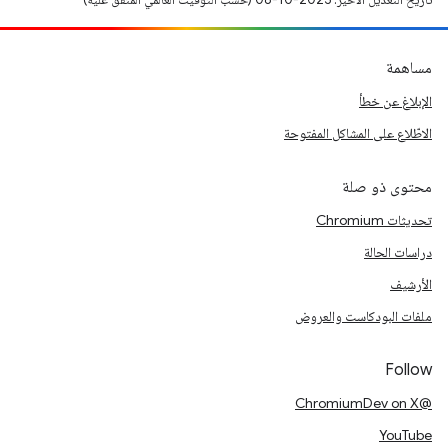
مساهمة
الإبلاغ عن خطأ
الاطّلاع على المشاكل المفتوحة
محتوى ذو صلة
تحديثات Chromium
دراسات الحالة
الأرشيف
ملفات البودكاست والعروض
Follow
@ChromiumDev on X
YouTube