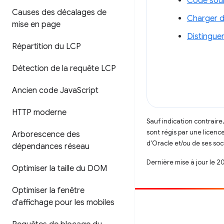
Code sourc
Causes des décalages de
Charger d
mise en page
Distingue
Répartition du LCP
Détection de la requête LCP
Ancien code Java
Script
HTTP moderne
Sauf indication contraire
sont régis par une licenc
Arborescence des
d'Oracle et/ou de ses soci
dépendances réseau
Dernière mise à jour le 2
Optimiser la taille du DOM
Optimiser la fenêtre
d'affichage pour les mobiles
Contribuer