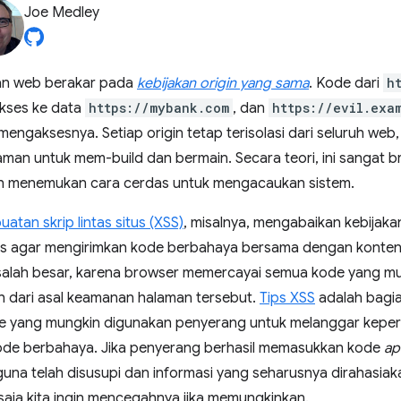
Joe Medley
n web berakar pada
kebijakan origin yang sama
. Kode dari
h
akses ke data
https://mybank.com
, dan
https://evil.exa
 mengaksesnya. Setiap origin tetap terisolasi dari seluruh we
an untuk mem-build dan bermain. Secara teori, ini sangat br
h menemukan cara cerdas untuk mengacaukan sistem.
atan skrip lintas situs (XSS)
, misalnya, mengabaikan kebijak
us agar mengirimkan kode berbahaya bersama dengan konten ya
lah besar, karena browser memercayai semua kode yang mu
h dari asal keamanan halaman tersebut.
Tips XSS
adalah bagia
e yang mungkin digunakan penyerang untuk melanggar keper
de berbahaya. Jika penyerang berhasil memasukkan kode
ap
una telah disusupi dan informasi yang seharusnya dirahasiak
 saja kita ingin mencegahnya jika memungkinkan.