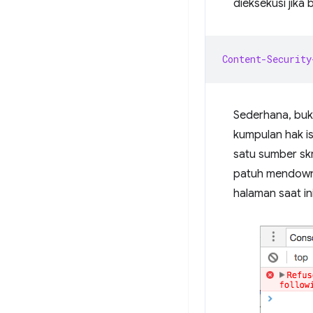
dieksekusi jika
Content-Security
Sederhana, buk
kumpulan hak is
satu sumber skr
patuh mendownl
halaman saat ini