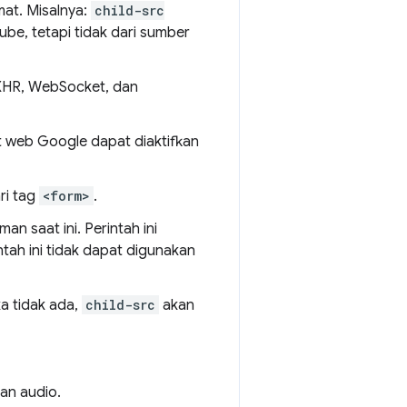
at. Misalnya:
child-src
be, tetapi tidak dari sumber
XHR, WebSocket, dan
 web Google dapat diaktifkan
ri tag
<form>
.
 saat ini. Perintah ini
intah ini tidak dapat digunakan
ika tidak ada,
child-src
akan
an audio.