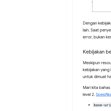
Dengan kebijak
lain. Saat peny
error, bukan k
Kebijakan b
Meskipun resou
kebijakan yang
untuk dimuat h
Mari kita bahas
level 2.
Spesifika
base-uri