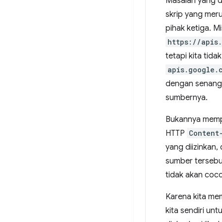
Masalah yang d
skrip yang meru
pihak ketiga. 
https://apis
tetapi kita ti
apis.google.
dengan senang 
sumbernya.
Bukannya memp
HTTP
Content
yang diizinkan
sumber tersebu
tidak akan coco
Karena kita me
kita sendiri un