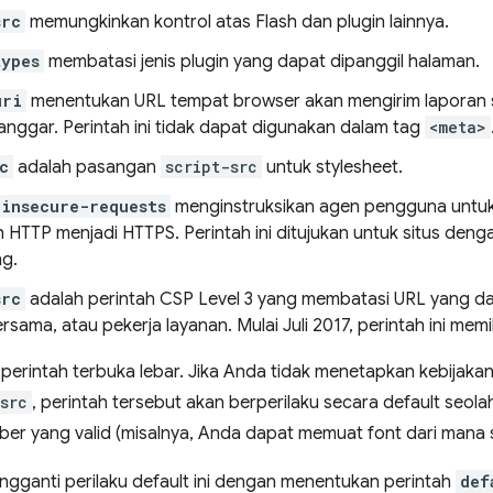
src
memungkinkan kontrol atas Flash dan plugin lainnya.
types
membatasi jenis plugin yang dapat dipanggil halaman.
uri
menentukan URL tempat browser akan mengirim laporan 
langgar. Perintah ini tidak dapat digunakan dalam tag
<meta>
c
adalah pasangan
script-src
untuk stylesheet.
-insecure-requests
menginstruksikan agen pengguna untuk
HTTP menjadi HTTPS. Perintah ini ditujukan untuk situs deng
ng.
src
adalah perintah CSP Level 3 yang membatasi URL yang da
rsama, atau pekerja layanan. Mulai Juli 2017, perintah ini memil
 perintah terbuka lebar. Jika Anda tidak menetapkan kebijakan
src
, perintah tersebut akan berperilaku secara default seo
er yang valid (misalnya, Anda dapat memuat font dari mana s
gganti perilaku default ini dengan menentukan perintah
def