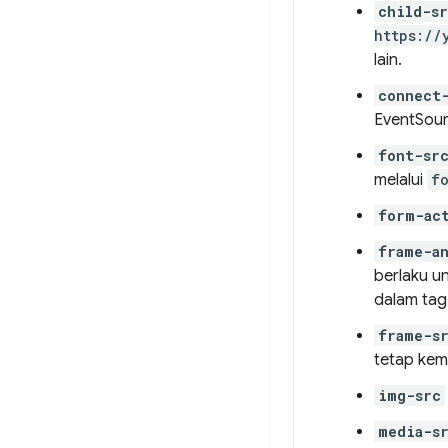
child-s
https://
lain.
connect
EventSour
font-sr
melalui
f
form-ac
frame-a
berlaku u
dalam ta
frame-s
tetap kem
img-src
media-s