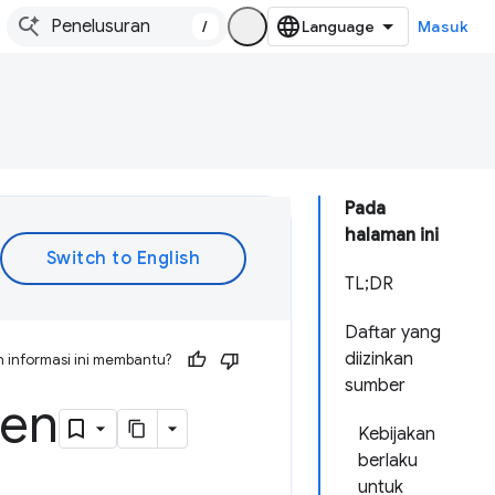
/
Masuk
Pada
halaman ini
TL;DR
Daftar yang
diizinkan
 informasi ini membantu?
sumber
ten
Kebijakan
berlaku
untuk