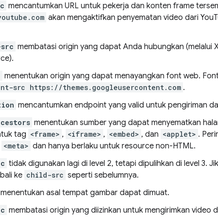
rc
mencantumkan URL untuk pekerja dan konten frame tersem
youtube.com
akan mengaktifkan penyematan video dari YouTu
-src
membatasi origin yang dapat Anda hubungkan (melalui 
ce).
c
menentukan origin yang dapat menayangkan font web. Font
ont-src https://themes.googleusercontent.com
.
tion
mencantumkan endpoint yang valid untuk pengiriman da
ncestors
menentukan sumber yang dapat menyematkan halaman
ntuk tag
<frame>
,
<iframe>
,
<embed>
, dan
<applet>
. Per
g
<meta>
dan hanya berlaku untuk resource non-HTML.
rc
tidak digunakan lagi di level 2, tetapi dipulihkan di level 3. J
bali ke
child-src
seperti sebelumnya.
menentukan asal tempat gambar dapat dimuat.
rc
membatasi origin yang diizinkan untuk mengirimkan video d