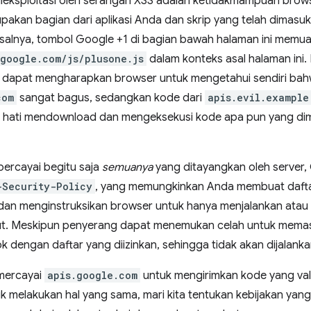
ieksploitasi oleh serangan XSS adalah ketidakmampuan bro
pakan bagian dari aplikasi Anda dan skrip yang telah dimas
Misalnya, tombol Google +1 di bagian bawah halaman ini memu
.google.com/js/plusone.js
dalam konteks asal halaman ini.
dak dapat mengharapkan browser untuk mengetahui sendiri bah
com
sangat bagus, sedangkan kode dari
apis.evil.example
hati mendownload dan mengeksekusi kode apa pun yang dimin
ercayai begitu saja
semuanya
yang ditayangkan oleh server,
-Security-Policy
, yang memungkinkan Anda membuat dafta
, dan menginstruksikan browser untuk hanya menjalankan atau
t. Meskipun penyerang dapat menemukan celah untuk memasuk
k dengan daftar yang diizinkan, sehingga tidak akan dijalanka
mercayai
apis.google.com
untuk mengirimkan kode yang vali
tuk melakukan hal yang sama, mari kita tentukan kebijakan yan