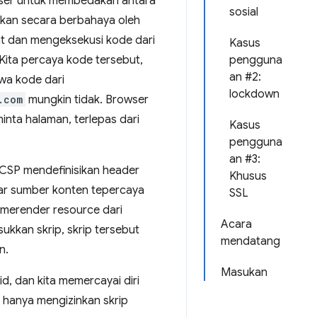
wser untuk membedakan antara
sosial
ukkan secara berbahaya oleh
at dan mengeksekusi kode dari
Kasus
 Kita percaya kode tersebut,
pengguna
an #2:
wa kode dari
lockdown
.com
mungkin tidak. Browser
ta halaman, terlepas dari
Kasus
pengguna
an #3:
 CSP mendefinisikan header
Khusus
r sumber konten tepercaya
SSL
 merender resource dari
Acara
kan skrip, skrip tersebut
mendatang
n.
Masukan
d, dan kita memercayai diri
g hanya mengizinkan skrip