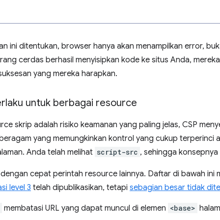
an ini ditentukan, browser hanya akan menampilkan error, bu
erang cerdas berhasil menyisipkan kode ke situs Anda, merek
esuksesan yang mereka harapkan.
erlaku untuk berbagai resource
rce skrip adalah risiko keamanan yang paling jelas, CSP men
 beragam yang memungkinkan kontrol yang cukup terperinci at
alaman. Anda telah melihat
script-src
, sehingga konsepnya h
 dengan cepat perintah resource lainnya. Daftar di bawah ini m
si level 3
telah dipublikasikan, tetapi
sebagian besar tidak dit
membatasi URL yang dapat muncul di elemen
<base>
halam