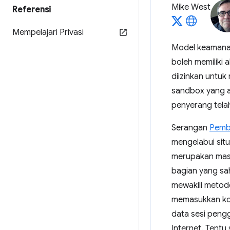
Mike West
Referensi
Mempelajari Privasi
Model keamana
boleh memiliki 
diizinkan untuk
sandbox yang am
penyerang tela
Serangan
Pembu
mengelabui sit
merupakan masa
bagian yang sa
mewakili metod
memasukkan ko
data sesi pengg
Internet. Tentu