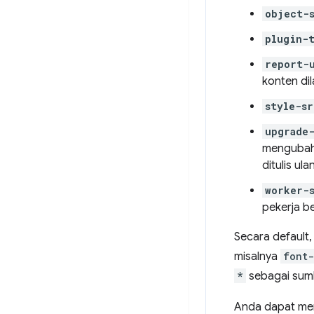
object-
plugin-
report-
konten di
style-sr
upgrade
mengubah 
ditulis ula
worker-
pekerja be
Secara default,
misalnya
font-
*
sebagai sumb
Anda dapat men