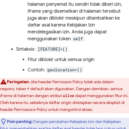
halaman penyemat itu sendiri tidak diberi izin,
iframe yang disematkan di halaman tersebut
juga akan diblokir meskipun ditambahkan ke
daftar asal karena Kebijakan Izin
mendelegasikan izin. Anda juga dapat
menggunakan token
self
.
Sintaksis:
[FEATURE]=()
Fitur diblokir untuk semua origin
Contoh:
geolocation=()
Peringatan:
Jika header Permission Policy tidak ada dalam
respons, token
default akan digunakan. Dengan demikian, semua
*
iframe di halaman dengan atribut
dapat menggunakan fitur ini.
allow
Oleh karena itu, sebaiknya daftar origin ditetapkan secara eksplisit di
header Permissions-Policy untuk mengontrol akses.
Poin penting:
Dengan perubahan Kebijakan Izin dari Kebijakan
Fitur, menambahkan asal ke daftar asal header tidak lagi cukup untuk