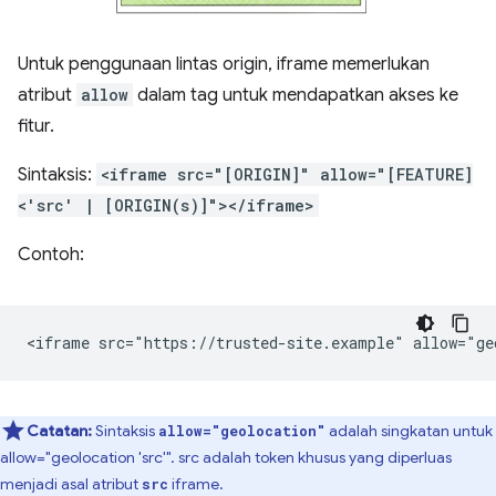
Untuk penggunaan lintas origin, iframe memerlukan
atribut
allow
dalam tag untuk mendapatkan akses ke
fitur.
Sintaksis:
<iframe src="[ORIGIN]" allow="[FEATURE]
<'src' | [ORIGIN(s)]"></iframe>
Contoh:
Catatan:
Sintaksis
adalah singkatan untuk
allow="geolocation"
allow="geolocation 'src'". src adalah token khusus yang diperluas
menjadi asal atribut
iframe.
src