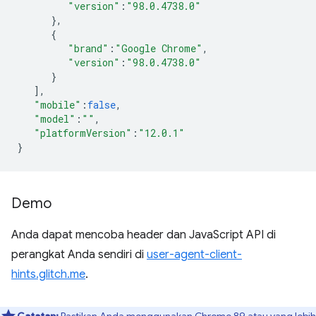
"version"
:
"98.0.4738.0"
},
{
"brand"
:
"Google Chrome"
,
"version"
:
"98.0.4738.0"
}
],
"mobile"
:
false
,
"model"
:
""
,
"platformVersion"
:
"12.0.1"
}
Demo
Anda dapat mencoba header dan JavaScript API di
perangkat Anda sendiri di
user-agent-client-
hints.glitch.me
.