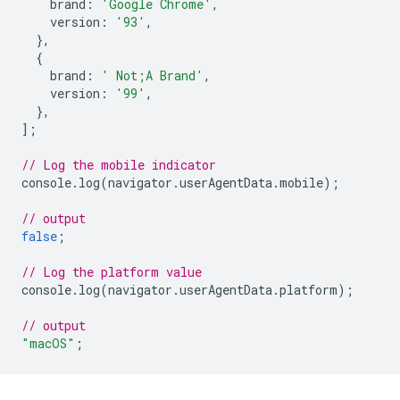
brand
:
'Google Chrome'
,
version
:
'93'
,
},
{
brand
:
' Not;A Brand'
,
version
:
'99'
,
},
];
// Log the mobile indicator
console
.
log
(
navigator
.
userAgentData
.
mobile
);
// output
false
;
// Log the platform value
console
.
log
(
navigator
.
userAgentData
.
platform
);
// output
"macOS"
;