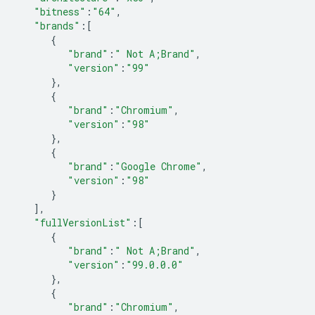
"bitness"
:
"64"
,
"brands"
:
[
{
"brand"
:
" Not A;Brand"
,
"version"
:
"99"
},
{
"brand"
:
"Chromium"
,
"version"
:
"98"
},
{
"brand"
:
"Google Chrome"
,
"version"
:
"98"
}
],
"fullVersionList"
:
[
{
"brand"
:
" Not A;Brand"
,
"version"
:
"99.0.0.0"
},
{
"brand"
:
"Chromium"
,