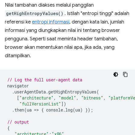
Nilai tambahan diakses melalui panggilan
getHighEntropyValues()
. Istilah "entropi tinggi" adalah
referensi ke
entropi informasi
, dengan kata lain, jumlah
informasi yang diungkapkan nilai ini tentang browser
pengguna. Seperti saat meminta header tambahan,
browser akan menentukan nilai apa, jika ada, yang
ditampilkan.
// Log the full user-agent data
navigator
.
userAgentData
.
getHighEntropyValues
(
[
"architecture"
,
"model"
,
"bitness"
,
"platformV
"fullVersionList"
])
.
then
(
ua
=
>
{
console
.
log
(
ua
)
});
// output
{
"architecture"
:
"x86"
,