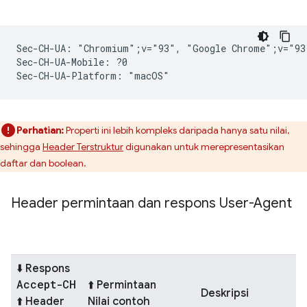
Sec-CH-UA: "Chromium";v="93", "Google Chrome";v="93
Sec-CH-UA-Mobile: ?0

Perhatian:
Properti ini lebih kompleks daripada hanya satu nilai,
sehingga
Header Terstruktur
digunakan untuk merepresentasikan
daftar dan boolean.
Header permintaan dan respons User-Agent
⬇️ Respons
Accept-CH
⬆️ Permintaan
Deskripsi
⬆️ Header
Nilai contoh