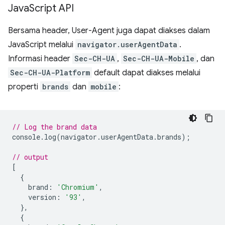
Java
Script API
Bersama header, User-Agent juga dapat diakses dalam
JavaScript melalui
navigator.userAgentData
.
Informasi header
Sec-CH-UA
,
Sec-CH-UA-Mobile
, dan
Sec-CH-UA-Platform
default dapat diakses melalui
properti
brands
dan
mobile
:
// Log the brand data
console
.
log
(
navigator
.
userAgentData
.
brands
);
// output
[
{
brand
:
'Chromium'
,
version
:
'93'
,
},
{