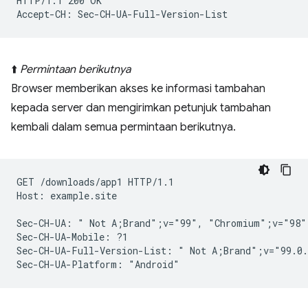
HTTP/1.1 200 OK

⬆️
Permintaan berikutnya
Browser memberikan akses ke informasi tambahan
kepada server dan mengirimkan petunjuk tambahan
kembali dalam semua permintaan berikutnya.
GET /downloads/app1 HTTP/1.1

Host: example.site

Sec-CH-UA: " Not A;Brand";v="99", "Chromium";v="98"
Sec-CH-UA-Mobile: ?1

Sec-CH-UA-Full-Version-List: " Not A;Brand";v="99.0.