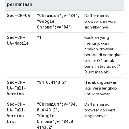
permintaan
Sec-CH-UA
"Chromium";v="84"
,
Daftar merek
"Google
browser dan versi
Chrome";v="84"
signifikannya.
Sec-CH-
?1
Boolean yang
UA-Mobile
menunjukkan
apakah browser
berada di perangkat
?1
seluler (
untuk
?
benar) atau tidak (
0
untuk salah).
Sec-CH-
"84
.
0
.
4143
.
2"
[
Tidak digunakan
UA-Full-
lagi
]Versi lengkap
Version
untuk browser.
Sec-CH-
"Chromium";v="84
.
Daftar merek
UA-Full-
0
.
4143
.
2"
,
browser dan versi
Version-
"Google
lengkapnya.
List
Chrome";v="84
.
0
.
4143
.
2"