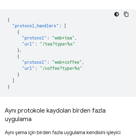
{
"protocol_handlers"
:
[
{
"protocol"
:
"web+tea"
,
"url"
:
"/tea?type=%s"
},
{
"protocol"
:
"web+coffee"
,
"url"
:
"/coffee?type=%s"
}
]
}
Aynı protokole kaydolan birden fazla
uygulama
Aynı şema için birden fazla uygulama kendisini işleyici