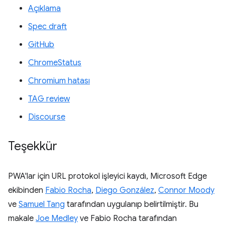
Açıklama
Spec draft
GitHub
ChromeStatus
Chromium hatası
TAG review
Discourse
Teşekkür
PWA'lar için URL protokol işleyici kaydı, Microsoft Edge
ekibinden
Fabio Rocha
,
Diego González
,
Connor Moody
ve
Samuel Tang
tarafından uygulanıp belirtilmiştir. Bu
makale
Joe Medley
ve Fabio Rocha tarafından