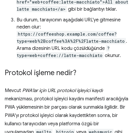
href="web+coffee:latte-macchiato">All about
latte macchiato</a>
gibi bir bağlantıyı tıklar.
Bu durum, tarayıcının aşağıdaki URL'ye gitmesine
neden olur:
https://coffeeshop.example.com/coffee?
type=web%2Bcoffee%3A%2F%2Flatte-macchiato
.
Arama dizesinin URL kodu çözüldüğünde
?
type=web+coffee://latte-macchiato
okunur.
Protokol işleme nedir?
Mevcut
PWA'lar için URL protokol işleyici kaydı
mekanizması, protokol işleyici kaydını manifesti aracılığıyla
PWA yüklemesinin bir parçası olarak sunmakla ilgilidir. Bir
PWA'yı protokol işleyici olarak kaydettikten sonra, bir
kullanıcı tarayıcıdan veya platforma özgü bir
uygulamadan
mailto
,
bitcoin
veya
web+music
gibi