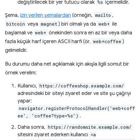
değiştirilecek bir yer tutucu olarak
%s
içermelidir.
Şema,
izin verilen şemalardan
(örneğin,
mailto
,
bitcoin
veya
magnet
) biri olmalı ya da
web+
ile
başlamalı ve
web+
önekinden sonra en az bir veya daha
fazla küçük harf içeren ASCII harfi (ör.
web+coffee
)
gelmelidir.
Bu durumu daha net açıklamak için akışla ilgili somut bir
örnek verelim:
Kullanıcı,
https://coffeeshop.example.com/
adresindeki bir siteyi ziyaret eder ve site şu çağrıyı
yapar:
navigator.registerProtocolHandler('web+coff
ee', 'coffee?type=%s')
.
Daha sonra,
https://randomsite.example.com/
sitesini ziyaret ederken kullanıcı
<a