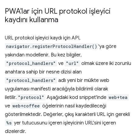
PWA'lar için URL protokol işleyici
kaydını kullanma
URL protokol işleyici kaydı için API,
navigator.registerProtocolHandler()
'ya göre
yakından modellenir. Bu kez bilgiler,
"protocol_handlers"
ve
"url"
olmak üzere iki zorunlu
anahtara sahip bir nesne dizisi alan
"protocol_handlers"
adlı yeni bir mülkte web
uygulaması manifesti aracılığıyla bildirimli olarak
iletilir.
"protocol"
Aşağıdaki kod snippet'inde
web+tea
ve
web+coffee
öğelerinin nasıl kaydedileceği
gösterilmektedir. Değerler, çıkış karakterli URL için gerekli
%s
yer tutucusunu içeren işleyicinin URL'sini içeren
dizelerdir.