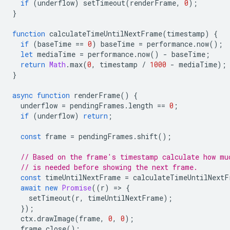
if
(
underflow
)
setTimeout
(
renderFrame
,
0
);
}
function
calculateTimeUntilNextFrame
(
timestamp
)
{
if
(
baseTime
==
0
)
baseTime
=
performance
.
now
();
let
mediaTime
=
performance
.
now
()
-
baseTime
;
return
Math
.
max
(
0
,
timestamp
/
1000
-
mediaTime
);
}
async
function
renderFrame
()
{
underflow
=
pendingFrames
.
length
==
0
;
if
(
underflow
)
return
;
const
frame
=
pendingFrames
.
shift
();
// Based on the frame's timestamp calculate how mu
// is needed before showing the next frame.
const
timeUntilNextFrame
=
calculateTimeUntilNextF
await
new
Promise
((
r
)
=
>
{
setTimeout
(
r
,
timeUntilNextFrame
);
});
ctx
.
drawImage
(
frame
,
0
,
0
);
frame
.
close
();