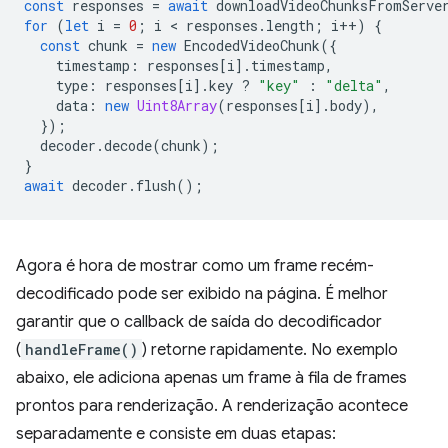
const
responses
=
await
downloadVideoChunksFromServe
for
(
let
i
=
0
;
i
 < 
responses
.
length
;
i
++
)
{
const
chunk
=
new
EncodedVideoChunk
({
timestamp
:
responses
[
i
].
timestamp
,
type
:
responses
[
i
].
key
?
"key"
:
"delta"
,
data
:
new
Uint8Array
(
responses
[
i
].
body
),
});
decoder
.
decode
(
chunk
);
}
await
decoder
.
flush
();
Agora é hora de mostrar como um frame recém-
decodificado pode ser exibido na página. É melhor
garantir que o callback de saída do decodificador
(
handleFrame()
) retorne rapidamente. No exemplo
abaixo, ele adiciona apenas um frame à fila de frames
prontos para renderização. A renderização acontece
separadamente e consiste em duas etapas: