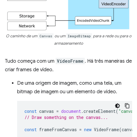
O caminho de um
Canvas
ou um
ImageBitmap
para a rede ou para o
armazenamento
Tudo começa com um
VideoFrame
. Há três maneiras de
criar frames de vídeo.
De uma origem de imagem, como uma tela, um
bitmap de imagem ou um elemento de vídeo.
const
canvas
=
document
.
createElement
(
"canvas
// Draw something on the canvas...
const
frameFromCanvas
=
new
VideoFrame
(
canvas