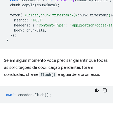
chunk
.
copyTo
(
chunkData
);
fetch
(
`/upload_chunk?timestamp=
${
chunk
.
timestamp
}
&
method
:
"POST"
,
headers
:
{
"Content-Type"
:
"application/octet-st
body
:
chunkData
,
});
}
Se em algum momento você precisar garantir que todas
as solicitações de codificação pendentes foram
concluídas, chame
flush()
e aguarde a promessa.
await
encoder
.
flush
();