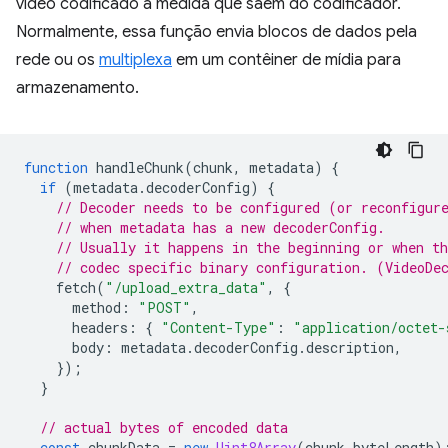
vídeo codificado à medida que saem do codificador.
Normalmente, essa função envia blocos de dados pela
rede ou os
multiplexa
em um contêiner de mídia para
armazenamento.
function
handleChunk
(
chunk
,
metadata
)
{
if
(
metadata
.
decoderConfig
)
{
// Decoder needs to be configured (or reconfigur
// when metadata has a new decoderConfig.
// Usually it happens in the beginning or when th
// codec specific binary configuration. (VideoDe
fetch
(
"/upload_extra_data"
,
{
method
:
"POST"
,
headers
:
{
"Content-Type"
:
"application/octet-
body
:
metadata
.
decoderConfig
.
description
,
});
}
// actual bytes of encoded data
const
chunkData
=
new
Uint8Array
(
chunk
.
byteLength
)