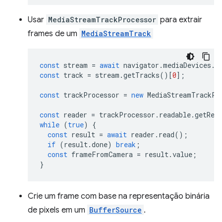
Usar
MediaStreamTrackProcessor
para extrair
frames de um
MediaStreamTrack
const
stream
=
await
navigator
.
mediaDevices
.
g
const
track
=
stream
.
getTracks
()[
0
];
const
trackProcessor
=
new
MediaStreamTrackPr
const
reader
=
trackProcessor
.
readable
.
getRea
while
(
true
)
{
const
result
=
await
reader
.
read
();
if
(
result
.
done
)
break
;
const
frameFromCamera
=
result
.
value
;
}
Crie um frame com base na representação binária
de pixels em um
BufferSource
.