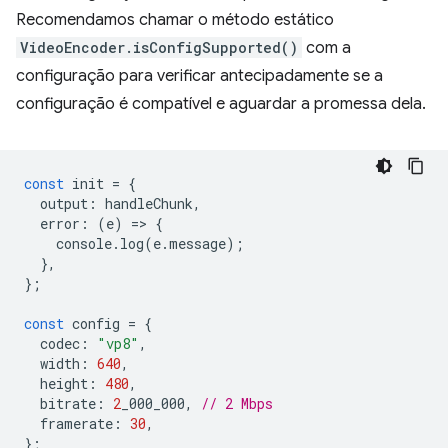
Recomendamos chamar o método estático
VideoEncoder.isConfigSupported()
com a
configuração para verificar antecipadamente se a
configuração é compatível e aguardar a promessa dela.
const
init
=
{
output
:
handleChunk
,
error
:
(
e
)
=
>
{
console
.
log
(
e
.
message
);
},
};
const
config
=
{
codec
:
"vp8"
,
width
:
640
,
height
:
480
,
bitrate
:
2
_000_000
,
// 2 Mbps
framerate
:
30
,
};