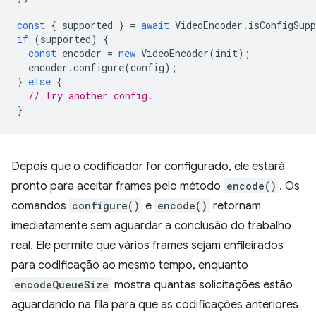
const
{
supported
}
=
await
VideoEncoder
.
isConfigSupp
if
(
supported
)
{
const
encoder
=
new
VideoEncoder
(
init
);
encoder
.
configure
(
config
);
}
else
{
// Try another config.
}
Depois que o codificador for configurado, ele estará
pronto para aceitar frames pelo método
encode()
. Os
comandos
configure()
e
encode()
retornam
imediatamente sem aguardar a conclusão do trabalho
real. Ele permite que vários frames sejam enfileirados
para codificação ao mesmo tempo, enquanto
encodeQueueSize
mostra quantas solicitações estão
aguardando na fila para que as codificações anteriores