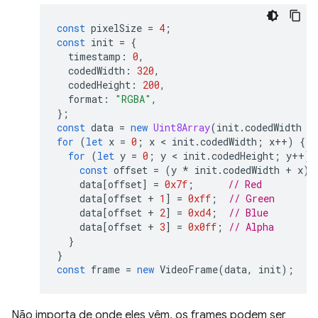
const
pixelSize
=
4
;
const
init
=
{
timestamp
:
0
,
codedWidth
:
320
,
codedHeight
:
200
,
format
:
"RGBA"
,
};
const
data
=
new
Uint8Array
(
init
.
codedWidth
*
for
(
let
x
=
0
;
x
 < 
init
.
codedWidth
;
x
++
)
{
for
(
let
y
=
0
;
y
 < 
init
.
codedHeight
;
y
++
)
const
offset
=
(
y
*
init
.
codedWidth
+
x
)
data
[
offset
]
=
0x7f
;
// Red
data
[
offset
+
1
]
=
0xff
;
// Green
data
[
offset
+
2
]
=
0xd4
;
// Blue
data
[
offset
+
3
]
=
0x0ff
;
// Alpha
}
}
const
frame
=
new
VideoFrame
(
data
,
init
);
Não importa de onde eles vêm, os frames podem ser