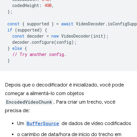
codedHeight
:
480
,
};
const
{
supported
}
=
await
VideoDecoder
.
isConfigSupp
if
(
supported
)
{
const
decoder
=
new
VideoDecoder
(
init
);
decoder
.
configure
(
config
);
}
else
{
// Try another config.
}
Depois que o decodificador é inicializado, você pode
começar a alimentá-lo com objetos
EncodedVideoChunk
. Para criar um trecho, você
precisa de:
Um
BufferSource
de dados de vídeo codificados
o carimbo de data/hora de início do trecho em