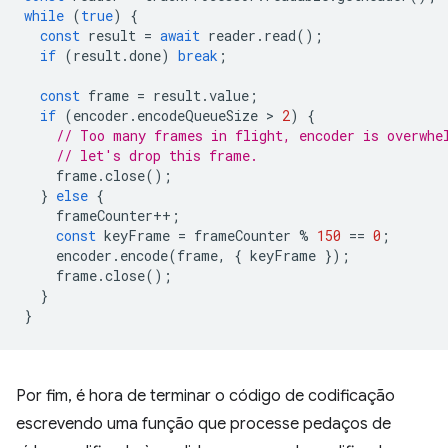
while
(
true
)
{
const
result
=
await
reader
.
read
();
if
(
result
.
done
)
break
;
const
frame
=
result
.
value
;
if
(
encoder
.
encodeQueueSize
 > 
2
)
{
// Too many frames in flight, encoder is overwhe
// let's drop this frame.
frame
.
close
();
}
else
{
frameCounter
++
;
const
keyFrame
=
frameCounter
%
150
==
0
;
encoder
.
encode
(
frame
,
{
keyFrame
});
frame
.
close
();
}
}
Por fim, é hora de terminar o código de codificação
escrevendo uma função que processe pedaços de