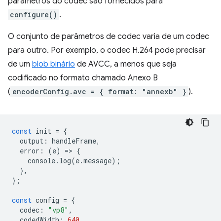
parâmetros do codec são fornecidos para
configure()
.
O conjunto de parâmetros de codec varia de um codec
para outro. Por exemplo, o codec H.264 pode precisar
de um
blob binário
de AVCC, a menos que seja
codificado no formato chamado Anexo B
(
encoderConfig.avc = { format: "annexb" }
).
const
init
=
{
output
:
handleFrame
,
error
:
(
e
)
=
>
{
console
.
log
(
e
.
message
);
},
};
const
config
=
{
codec
:
"vp8"
,
codedWidth
:
640
,