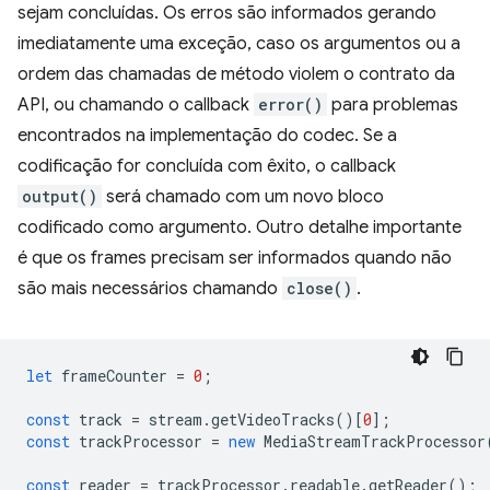
sejam concluídas. Os erros são informados gerando
imediatamente uma exceção, caso os argumentos ou a
ordem das chamadas de método violem o contrato da
API, ou chamando o callback
error()
para problemas
encontrados na implementação do codec. Se a
codificação for concluída com êxito, o callback
output()
será chamado com um novo bloco
codificado como argumento. Outro detalhe importante
é que os frames precisam ser informados quando não
são mais necessários chamando
close()
.
let
frameCounter
=
0
;
const
track
=
stream
.
getVideoTracks
()[
0
];
const
trackProcessor
=
new
MediaStreamTrackProcessor
const
reader
=
trackProcessor
.
readable
.
getReader
();