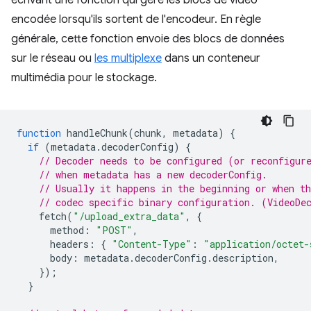
encodée lorsqu'ils sortent de l'encodeur. En règle
générale, cette fonction envoie des blocs de données
sur le réseau ou
les multiplexe
dans un conteneur
multimédia pour le stockage.
function
handleChunk
(
chunk
,
metadata
)
{
if
(
metadata
.
decoderConfig
)
{
// Decoder needs to be configured (or reconfigur
// when metadata has a new decoderConfig.
// Usually it happens in the beginning or when th
// codec specific binary configuration. (VideoDe
fetch
(
"/upload_extra_data"
,
{
method
:
"POST"
,
headers
:
{
"Content-Type"
:
"application/octet-
body
:
metadata
.
decoderConfig
.
description
,
});
}