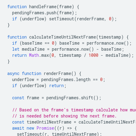
function
handleFrame
(
frame
)
{
pendingFrames
.
push
(
frame
);
if
(
underflow
)
setTimeout
(
renderFrame
,
0
);
}
function
calculateTimeUntilNextFrame
(
timestamp
)
{
if
(
baseTime
==
0
)
baseTime
=
performance
.
now
();
let
mediaTime
=
performance
.
now
()
-
baseTime
;
return
Math
.
max
(
0
,
timestamp
/
1000
-
mediaTime
);
}
async
function
renderFrame
()
{
underflow
=
pendingFrames
.
length
==
0
;
if
(
underflow
)
return
;
const
frame
=
pendingFrames
.
shift
();
// Based on the frame's timestamp calculate how mu
// is needed before showing the next frame.
const
timeUntilNextFrame
=
calculateTimeUntilNextF
await
new
Promise
((
r
)
=
>
{
setTimeout
(
r
,
timeUntilNextFrame
);