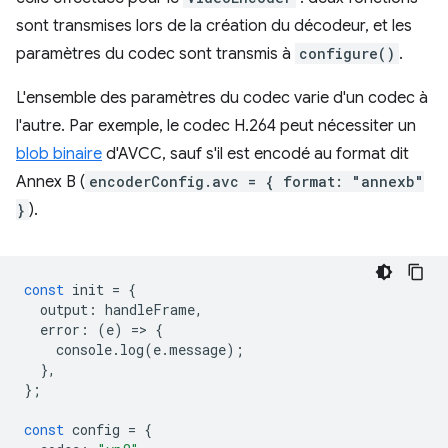
sont transmises lors de la création du décodeur, et les
paramètres du codec sont transmis à
configure()
.
L'ensemble des paramètres du codec varie d'un codec à
l'autre. Par exemple, le codec H.264 peut nécessiter un
blob binaire
d'AVCC, sauf s'il est encodé au format dit
Annex B (
encoderConfig.avc = { format: "annexb"
}
).
const
init
=
{
output
:
handleFrame
,
error
:
(
e
)
=
>
{
console
.
log
(
e
.
message
);
},
};
const
config
=
{