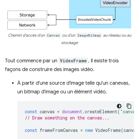
Chemin d'accès d'un
Canvas
ou d'un
ImageBitmap
au réseau ou au
stockage
Tout commence par un
VideoFrame
. Il existe trois
façons de construire des images vidéo.
À partir d'une source d'image telle qu'un canevas,
un bitmap d'image ou un élément vidéo.
const
canvas
=
document
.
createElement
(
"canvas
// Draw something on the canvas...
const
frameFromCanvas
=
new
VideoFrame
(
canvas