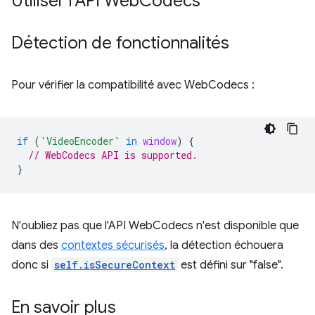
Utiliser l'API Web
Codecs
Détection de fonctionnalités
Pour vérifier la compatibilité avec WebCodecs :
if
(
'VideoEncoder'
in
window
)
{
// WebCodecs API is supported.
}
N'oubliez pas que l'API WebCodecs n'est disponible que
dans des
contextes sécurisés
, la détection échouera
donc si
self.isSecureContext
est défini sur "false".
En savoir plus