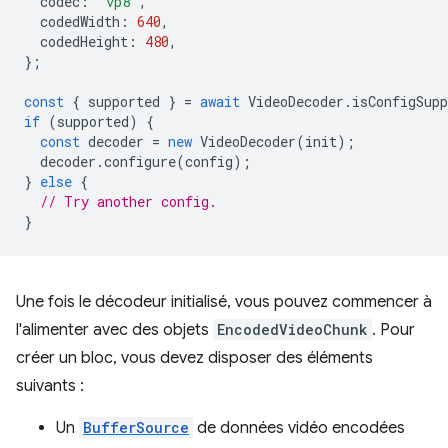
codec
:
"vp8"
,
codedWidth
:
640
,
codedHeight
:
480
,
};
const
{
supported
}
=
await
VideoDecoder
.
isConfigSupp
if
(
supported
)
{
const
decoder
=
new
VideoDecoder
(
init
);
decoder
.
configure
(
config
);
}
else
{
// Try another config.
}
Une fois le décodeur initialisé, vous pouvez commencer à
l'alimenter avec des objets
EncodedVideoChunk
. Pour
créer un bloc, vous devez disposer des éléments
suivants :
Un
BufferSource
de données vidéo encodées