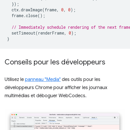
});
ctx
.
drawImage
(
frame
,
0
,
0
);
frame
.
close
();
// Immediately schedule rendering of the next fram
setTimeout
(
renderFrame
,
0
);
}
Conseils pour les développeurs
Utilisez le
panneau "Media"
des outils pour les
développeurs Chrome pour afficher les journaux
multimédias et déboguer WebCodecs.