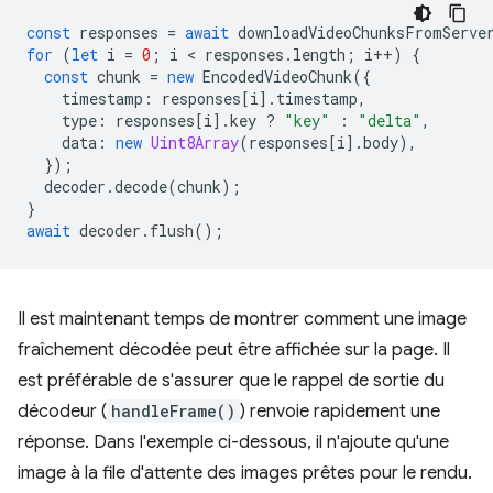
const
responses
=
await
downloadVideoChunksFromServe
for
(
let
i
=
0
;
i
 < 
responses
.
length
;
i
++
)
{
const
chunk
=
new
EncodedVideoChunk
({
timestamp
:
responses
[
i
].
timestamp
,
type
:
responses
[
i
].
key
?
"key"
:
"delta"
,
data
:
new
Uint8Array
(
responses
[
i
].
body
),
});
decoder
.
decode
(
chunk
);
}
await
decoder
.
flush
();
Il est maintenant temps de montrer comment une image
fraîchement décodée peut être affichée sur la page. Il
est préférable de s'assurer que le rappel de sortie du
décodeur (
handleFrame()
) renvoie rapidement une
réponse. Dans l'exemple ci-dessous, il n'ajoute qu'une
image à la file d'attente des images prêtes pour le rendu.