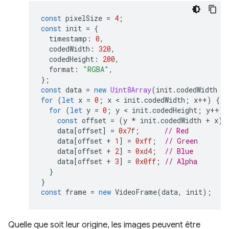
const
pixelSize
=
4
;
const
init
=
{
timestamp
:
0
,
codedWidth
:
320
,
codedHeight
:
200
,
format
:
"RGBA"
,
};
const
data
=
new
Uint8Array
(
init
.
codedWidth
*
for
(
let
x
=
0
;
x
 < 
init
.
codedWidth
;
x
++
)
{
for
(
let
y
=
0
;
y
 < 
init
.
codedHeight
;
y
++
)
const
offset
=
(
y
*
init
.
codedWidth
+
x
)
data
[
offset
]
=
0x7f
;
// Red
data
[
offset
+
1
]
=
0xff
;
// Green
data
[
offset
+
2
]
=
0xd4
;
// Blue
data
[
offset
+
3
]
=
0x0ff
;
// Alpha
}
}
const
frame
=
new
VideoFrame
(
data
,
init
);
Quelle que soit leur origine, les images peuvent être