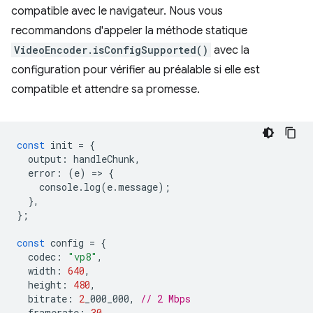
compatible avec le navigateur. Nous vous
recommandons d'appeler la méthode statique
VideoEncoder.isConfigSupported()
avec la
configuration pour vérifier au préalable si elle est
compatible et attendre sa promesse.
const
init
=
{
output
:
handleChunk
,
error
:
(
e
)
=
>
{
console
.
log
(
e
.
message
);
},
};
const
config
=
{
codec
:
"vp8"
,
width
:
640
,
height
:
480
,
bitrate
:
2
_000_000
,
// 2 Mbps
framerate
:
30
,