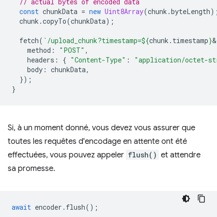
// actual bytes of encoded data
const
chunkData
=
new
Uint8Array
(
chunk
.
byteLength
)
chunk
.
copyTo
(
chunkData
);
fetch
(
`/upload_chunk?timestamp=
${
chunk
.
timestamp
}
&
method
:
"POST"
,
headers
:
{
"Content-Type"
:
"application/octet-st
body
:
chunkData
,
});
}
Si, à un moment donné, vous devez vous assurer que
toutes les requêtes d'encodage en attente ont été
effectuées, vous pouvez appeler
flush()
et attendre
sa promesse.
await
encoder
.
flush
();