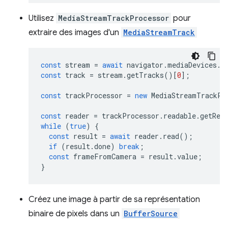
Utilisez
MediaStreamTrackProcessor
pour
extraire des images d'un
MediaStreamTrack
const
stream
=
await
navigator
.
mediaDevices
.
g
const
track
=
stream
.
getTracks
()[
0
];
const
trackProcessor
=
new
MediaStreamTrackPr
const
reader
=
trackProcessor
.
readable
.
getRea
while
(
true
)
{
const
result
=
await
reader
.
read
();
if
(
result
.
done
)
break
;
const
frameFromCamera
=
result
.
value
;
}
Créez une image à partir de sa représentation
binaire de pixels dans un
BufferSource