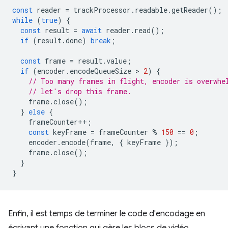
const
reader
=
trackProcessor
.
readable
.
getReader
();
while
(
true
)
{
const
result
=
await
reader
.
read
();
if
(
result
.
done
)
break
;
const
frame
=
result
.
value
;
if
(
encoder
.
encodeQueueSize
 > 
2
)
{
// Too many frames in flight, encoder is overwhe
// let's drop this frame.
frame
.
close
();
}
else
{
frameCounter
++
;
const
keyFrame
=
frameCounter
%
150
==
0
;
encoder
.
encode
(
frame
,
{
keyFrame
});
frame
.
close
();
}
}
Enfin, il est temps de terminer le code d'encodage en
écrivant une fonction qui gère les blocs de vidéo