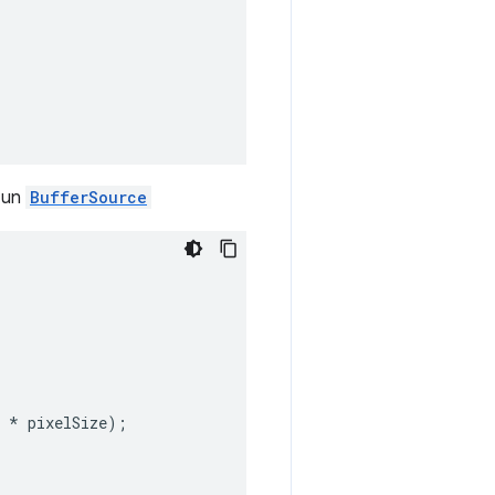
n un
BufferSource
*
pixelSize
);