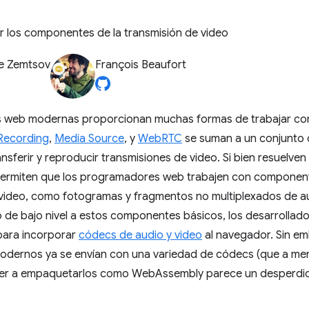
 los componentes de la transmisión de video
e Zemtsov
François Beaufort
s web modernas proporcionan muchas formas de trabajar con
Recording
,
Media Source
, y
WebRTC
se suman a un conjunto 
nsferir y reproducir transmisiones de video. Si bien resuelven c
permiten que los programadores web trabajen con component
 video, como fotogramas y fragmentos no multiplexados de au
 de bajo nivel a estos componentes básicos, los desarrolla
ara incorporar
códecs de audio y video
al navegador. Sin e
dernos ya se envían con una variedad de códecs (que a me
ver a empaquetarlos como WebAssembly parece un desperdic