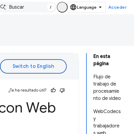
/
Acceder
En esta
página
Flujo de
trabajo de
¿Te ha resultado útil?
procesamie
nto de video
 con Web
WebCodecs
y
trabajadore
s web