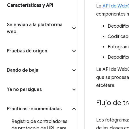
Características y API
La
API de Web
componentes mul
Se envían a la plataforma
Decodific
web
.
Codificad
Fotograma
Pruebas de origen
Decodific
La API de WebCo
Dando de baja
que se procesa 
etcétera.
Ya no persigues
Flujo de 
Prácticas recomendadas
Los fotogramas 
Registro de controladores
de las clases 
de protocolo de URL para