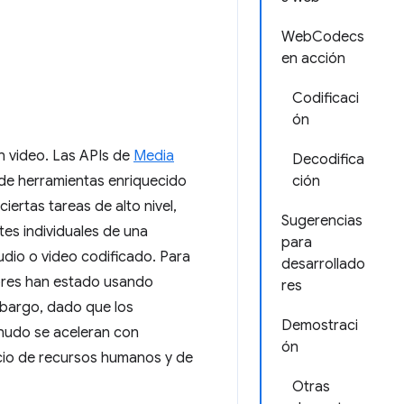
WebCodecs
en acción
Codificaci
ón
 video. Las APIs de
Media
Decodifica
de herramientas enriquecido
ción
iertas tareas de alto nivel,
Sugerencias
es individuales de una
para
dio o video codificado. Para
desarrollado
dores han estado usando
res
mbargo, dado que los
Demostraci
nudo se aceleran con
ón
io de recursos humanos y de
Otras