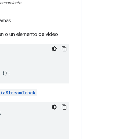
macenamiento
ramas.
en o un elemento de video
});
diaStreamTrack
.
;