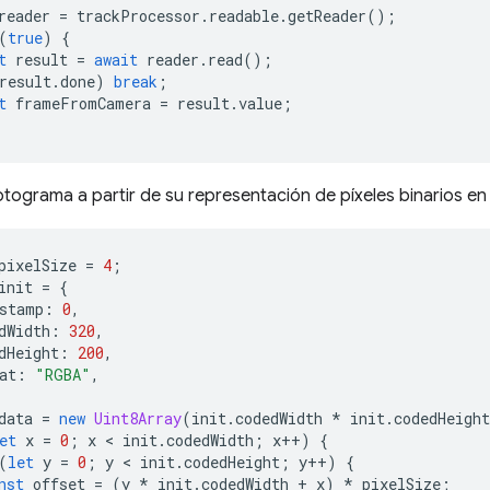
reader
=
trackProcessor
.
readable
.
getReader
();
(
true
)
{
t
result
=
await
reader
.
read
();
result
.
done
)
break
;
t
frameFromCamera
=
result
.
value
;
otograma a partir de su representación de píxeles binarios e
pixelSize
=
4
;
init
=
{
stamp
:
0
,
dWidth
:
320
,
dHeight
:
200
,
at
:
"RGBA"
,
data
=
new
Uint8Array
(
init
.
codedWidth
*
init
.
codedHeight
et
x
=
0
;
x
 < 
init
.
codedWidth
;
x
++
)
{
(
let
y
=
0
;
y
 < 
init
.
codedHeight
;
y
++
)
{
nst
offset
=
(
y
*
init
.
codedWidth
+
x
)
*
pixelSize
;