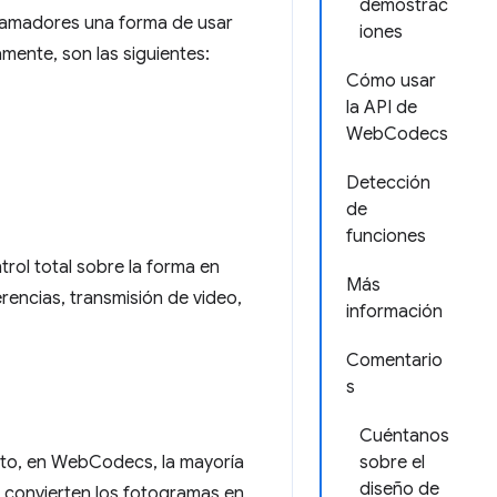
demostrac
ogramadores una forma de usar
iones
ente, son las siguientes:
Cómo usar
la API de
WebCodecs
Detección
de
funciones
rol total sobre la forma en
Más
rencias, transmisión de video,
información
Comentario
s
Cuéntanos
anto, en WebCodecs, la mayoría
sobre el
diseño de
 convierten los fotogramas en