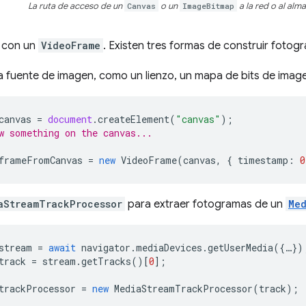
La ruta de acceso de un
Canvas
o un
ImageBitmap
a la red o al al
 con un
VideoFrame
. Existen tres formas de construir fotog
 fuente de imagen, como un lienzo, un mapa de bits de imag
canvas
=
document
.
createElement
(
"canvas"
);
w something on the canvas...
frameFromCanvas
=
new
VideoFrame
(
canvas
,
{
timestamp
:
0
aStreamTrackProcessor
para extraer fotogramas de un
Me
stream
=
await
navigator
.
mediaDevices
.
getUserMedia
({
…
})
track
=
stream
.
getTracks
()[
0
];
trackProcessor
=
new
MediaStreamTrackProcessor
(
track
);