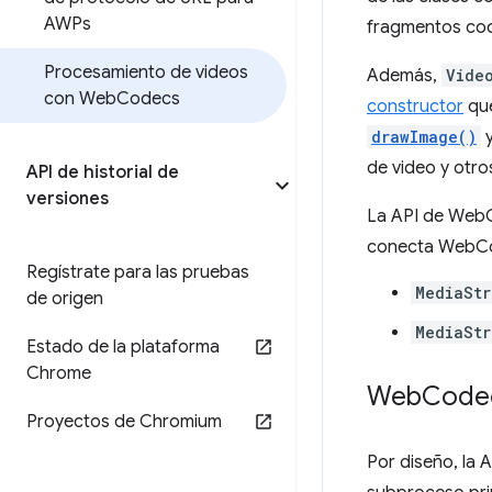
AWPs
fragmentos codi
Procesamiento de videos
Además,
Vide
con Web
Codecs
constructor
qu
drawImage()
de video y otr
API de historial de
versiones
La API de WebC
conecta WebCo
Regístrate para las pruebas
MediaStr
de origen
MediaSt
Estado de la plataforma
Chrome
Web
Codec
Proyectos de Chromium
Por diseño, la 