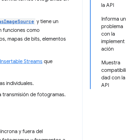
la API
Informa un
asImageSource
y tiene un
problema
 en funciones como
con la
zos, mapas de bits, elementos
implement
ación
Insertable Streams
que
Muestra
compatibili
dad con la
s individuales.
API
a transmisión de fotogramas.
íncrona y fuera del