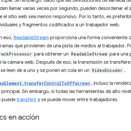
ncipal. Sin embargo, dado que las devoluciones de llamada 
en llamar varias veces por segundo, pueden desordenar el su
e el sitio web sea menos responsivo. Por lo tanto, es preferi
viduales y fragmentos codificados a un trabajador web.
n eso,
ReadableStream
proporciona una forma conveniente d
ramas que provienen de una pista de medios al trabajador. P
rackProcessor
para obtener un
ReadableStream
para una p
 la cámara web. Después de eso, la transmisión se transfier
se leen de a uno y se ponen en cola en un
VideoEncoder
.
asElement.transferControlToOffscreen
, incluso la render
principal. Sin embargo, si todas las herramientas de alto nive
 puede
transferir
y se puede mover entre trabajadores.
s en acción