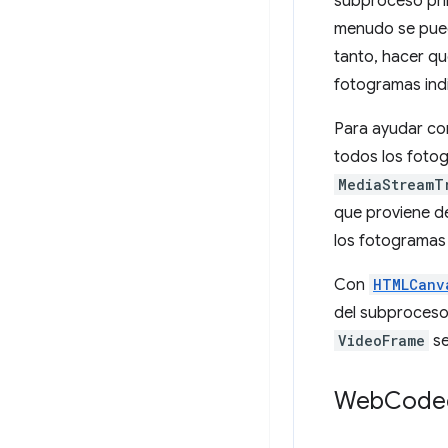
subproceso pri
menudo se pued
tanto, hacer qu
fotogramas indi
Para ayudar co
todos los fotog
MediaStreamT
que proviene de
los fotogramas 
Con
HTMLCanv
del subproceso 
VideoFrame
se
Web
Codec