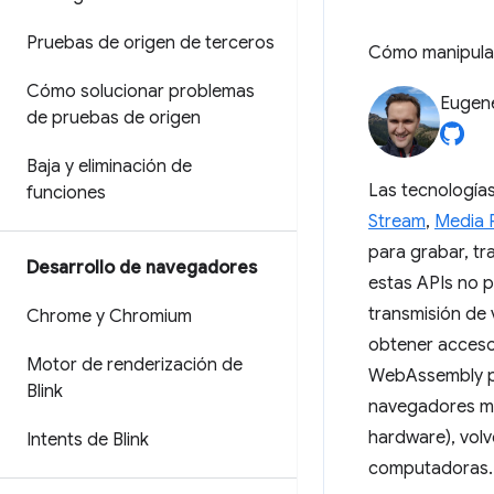
Pruebas de origen de terceros
Cómo manipular
Cómo solucionar problemas
Eugen
de pruebas de origen
Baja y eliminación de
Las tecnología
funciones
Stream
,
Media 
para grabar, tra
Desarrollo de navegadores
estas APIs no 
transmisión de
Chrome y Chromium
obtener acceso
Motor de renderización de
WebAssembly p
Blink
navegadores mo
hardware), vol
Intents de Blink
computadoras.