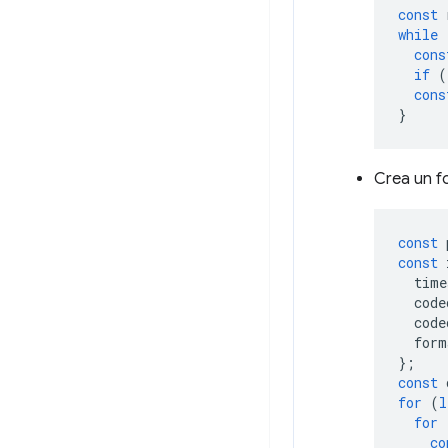
const
while
cons
if
(
cons
}
Crea un f
const
const
time
code
code
form
};
const
for
(
l
for
co