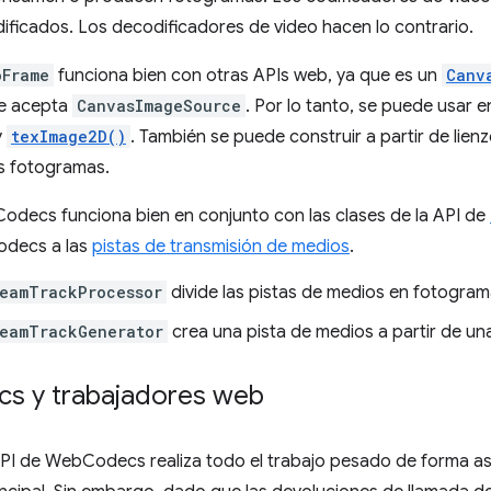
ficados. Los decodificadores de video hacen lo contrario.
oFrame
funciona bien con otras APIs web, ya que es un
Canv
e acepta
CanvasImageSource
. Por lo tanto, se puede usar
y
texImage2D()
. También se puede construir a partir de lien
os fotogramas.
odecs funciona bien en conjunto con las clases de la API de
decs a las
pistas de transmisión de medios
.
eamTrackProcessor
divide las pistas de medios en fotograma
reamTrackGenerator
crea una pista de medios a partir de un
s y trabajadores web
API de WebCodecs realiza todo el trabajo pesado de forma as