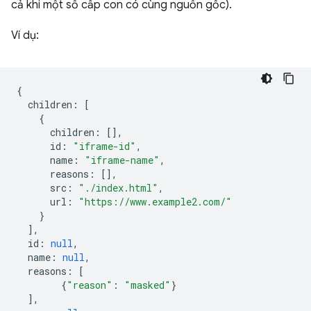
cả khi một số cấp con có cùng nguồn gốc).
Ví dụ:
{
children
:
[
{
children
:
[],
id
:
"iframe-id"
,
name
:
"iframe-name"
,
reasons
:
[],
src
:
"./index.html"
,
url
:
"https://www.example2.com/"
}
],
id
:
null
,
name
:
null
,
reasons
:
[
{
"reason"
:
"masked"
}
],