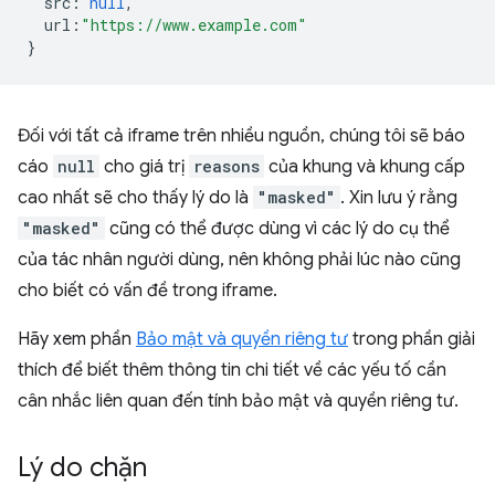
src
:
null
,
url
:
"https://www.example.com"
}
Đối với tất cả iframe trên nhiều nguồn, chúng tôi sẽ báo
cáo
null
cho giá trị
reasons
của khung và khung cấp
cao nhất sẽ cho thấy lý do là
"masked"
. Xin lưu ý rằng
"masked"
cũng có thể được dùng vì các lý do cụ thể
của tác nhân người dùng, nên không phải lúc nào cũng
cho biết có vấn đề trong iframe.
Hãy xem phần
Bảo mật và quyền riêng tư
trong phần giải
thích để biết thêm thông tin chi tiết về các yếu tố cần
cân nhắc liên quan đến tính bảo mật và quyền riêng tư.
Lý do chặn