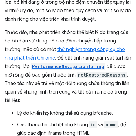
loại bỏ khi đang ở trong bộ nhớ đệm chuyển tiếp/quay lại
vì nhiều lý do, một số lý do theo quy cách và một số lý do
dành riêng cho việc triển khai trình duyệt.
Trước đây, nhà phát triển không thể biết lý do trang của
họ bị chặn sử dụng bộ nhớ đệm chuyển tiếp trong
trường, mặc dù có một
thử nghiệm trong công cụ cho
nhà phát triển Chrome
. Để bật tính năng giám sát tại hiện
trường, lớp
PerformanceNavigationTiming
đã được
mở rộng để bao gồm thuộc tính
notRestoredReasons
.
Thao tác này sẽ trả về một đối tượng chứa thông tin liên
quan về khung hình trên cùng và tất cả iframe có trong
tài liệu:
Lý do khiến họ không thể sử dụng bfcache.
Các thông tin chi tiết như khung
id
và
name
, để
giúp xác định iframe trong HTML.