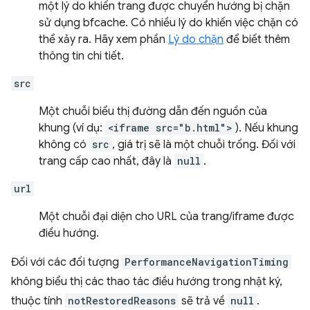
một lý do khiến trang được chuyển hướng bị chặn
sử dụng bfcache. Có nhiều lý do khiến việc chặn có
thể xảy ra. Hãy xem phần
Lý do chặn
để biết thêm
thông tin chi tiết.
src
Một chuỗi biểu thị đường dẫn đến nguồn của
khung (ví dụ:
<iframe src="b.html">
). Nếu khung
không có
src
, giá trị sẽ là một chuỗi trống. Đối với
trang cấp cao nhất, đây là
null
.
url
Một chuỗi đại diện cho URL của trang/iframe được
điều hướng.
Đối với các đối tượng
PerformanceNavigationTiming
không biểu thị các thao tác điều hướng trong nhật ký,
thuộc tính
notRestoredReasons
sẽ trả về
null
.