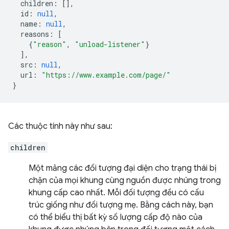
children
:
[],
id
:
null
,
name
:
null
,
reasons
:
[
{
"reason"
,
"unload-listener"
}
],
src
:
null
,
url
:
"https://www.example.com/page/"
}
Các thuộc tính này như sau:
children
Một mảng các đối tượng đại diện cho trạng thái bị
chặn của mọi khung cùng nguồn được nhúng trong
khung cấp cao nhất. Mỗi đối tượng đều có cấu
trúc giống như đối tượng mẹ. Bằng cách này, bạn
có thể biểu thị bất kỳ số lượng cấp độ nào của