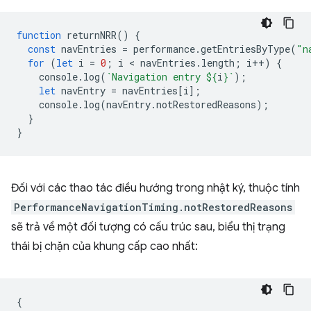
function
returnNRR
()
{
const
navEntries
=
performance
.
getEntriesByType
(
"n
for
(
let
i
=
0
;
i
 < 
navEntries
.
length
;
i
++
)
{
console
.
log
(
`Navigation entry 
${
i
}
`
);
let
navEntry
=
navEntries
[
i
];
console
.
log
(
navEntry
.
notRestoredReasons
);
}
}
Đối với các thao tác điều hướng trong nhật ký, thuộc tính
PerformanceNavigationTiming.notRestoredReasons
sẽ trả về một đối tượng có cấu trúc sau, biểu thị trạng
thái bị chặn của khung cấp cao nhất:
{