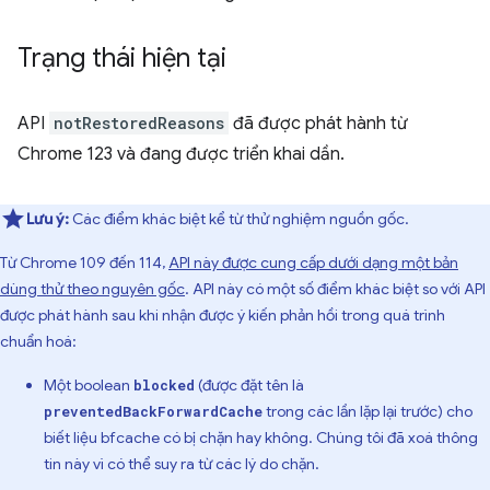
Trạng thái hiện tại
API
notRestoredReasons
đã được phát hành từ
Chrome 123 và đang được triển khai dần.
Lưu ý:
Các điểm khác biệt kể từ thử nghiệm nguồn gốc.
Từ Chrome 109 đến 114,
API này được cung cấp dưới dạng một bản
dùng thử theo nguyên gốc
. API này có một số điểm khác biệt so với API
được phát hành sau khi nhận được ý kiến phản hồi trong quá trình
chuẩn hoá:
Một boolean
(được đặt tên là
blocked
trong các lần lặp lại trước) cho
preventedBackForwardCache
biết liệu bfcache có bị chặn hay không. Chúng tôi đã xoá thông
tin này vì có thể suy ra từ các lý do chặn.