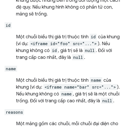
khung được nhúng bên trong đối tượng một cách
đệ quy. Nếu khung hình không có phần tử con,
mảng sẽ trống.
id
Một chuỗi biểu thị giá trị thuộc tính
id
của khung
(ví dụ:
<iframe id="foo" src="...">
). Nếu
khung không có
id
, giá trị sẽ là
null
. Đối với
trang cấp cao nhất, đây là
null
.
name
Một chuỗi biểu thị giá trị thuộc tính
name
của
khung (ví dụ:
<iframe name="bar" src="...">
).
Nếu khung không có
name
, giá trị sẽ là một chuỗi
trống. Đối với trang cấp cao nhất, đây là
null
.
reasons
Một mảng gồm các chuỗi, mỗi chuỗi đại diện cho