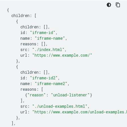
{
children
:
[
{
children
:
[],
id
:
"iframe-id"
,
name
:
"iframe-name"
,
reasons
:
[],
src
:
"./index.html"
,
url
:
"https://www.example.com/"
},
{
children
:
[],
id
:
"iframe-id2"
,
name
:
"iframe-name2"
,
reasons
:
[
{
"reason"
:
"unload-listener"
}
],
src
:
"./unload-examples.html"
,
url
:
"https://www.example.com/unload-examples.
},
],