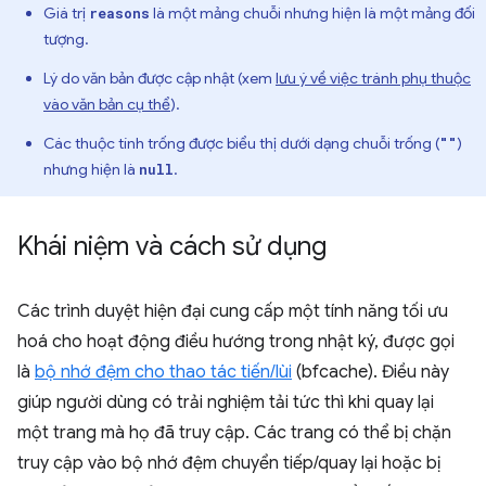
Giá trị
là một mảng chuỗi nhưng hiện là một mảng đối
reasons
tượng.
Lý do văn bản được cập nhật (xem
lưu ý về việc tránh phụ thuộc
vào văn bản cụ thể
).
Các thuộc tính trống được biểu thị dưới dạng chuỗi trống (
)
""
nhưng hiện là
.
null
Khái niệm và cách sử dụng
Các trình duyệt hiện đại cung cấp một tính năng tối ưu
hoá cho hoạt động điều hướng trong nhật ký, được gọi
là
bộ nhớ đệm cho thao tác tiến/lùi
(bfcache). Điều này
giúp người dùng có trải nghiệm tải tức thì khi quay lại
một trang mà họ đã truy cập. Các trang có thể bị chặn
truy cập vào bộ nhớ đệm chuyển tiếp/quay lại hoặc bị