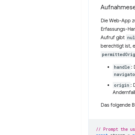
Aufnahmese
Die Web-App zu
Erfassungs-Han
Aufruf gibt
nul
berechtigt ist,
permittedOri
handle
:
navigato
origin
:
Andernfalls
Das folgende Be
// Prompt the us