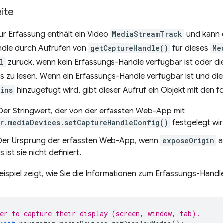
ite
r Erfassung enthält ein Video
MediaStreamTrack
und kann 
dle durch Aufrufen von
getCaptureHandle()
für dieses
Me
l
zurück, wenn kein Erfassungs-Handle verfügbar ist oder d
 es zu lesen. Wenn ein Erfassungs-Handle verfügbar ist und 
gins
hinzugefügt wird, gibt dieser Aufruf ein Objekt mit den f
 Der Stringwert, der von der erfassten Web-App mit
r.mediaDevices.setCaptureHandleConfig()
festgelegt wir
 Der Ursprung der erfassten Web-App, wenn
exposeOrigin
a
 ist sie nicht definiert.
ispiel zeigt, wie Sie die Informationen zum Erfassungs-Handl
er to capture their display (screen, window, tab).