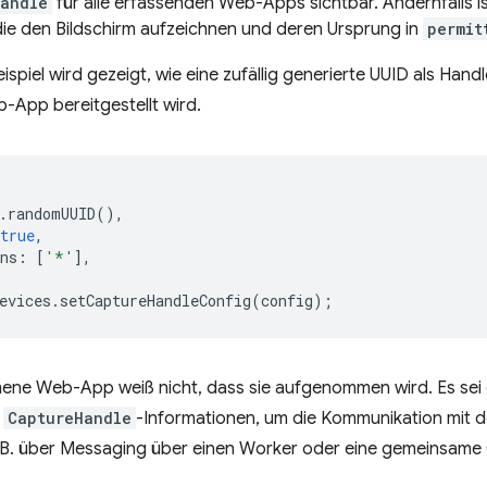
Handle
für alle erfassenden Web-Apps sichtbar. Andernfalls i
 die den Bildschirm aufzeichnen und deren Ursprung in
permit
ispiel wird gezeigt, wie eine zufällig generierte UUID als Hand
-App bereitgestellt wird.
.
randomUUID
(),
true
,
ns
:
[
'*'
],
evices
.
setCaptureHandleConfig
(
config
);
ne Web-App weiß nicht, dass sie aufgenommen wird. Es sei
t
CaptureHandle
-Informationen, um die Kommunikation mit 
. B. über Messaging über einen Worker oder eine gemeinsame 