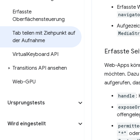
Erfasste 
Erfasste
navigato
Oberflächensteuerung
Aufgezeic
Tab teilen mit Ziehpunkt auf
MediaSt
der Aufnahme
Erfasste Sei
Virtual
Keyboard API
Web-Apps könne
Transitions API ansehen
möchten. Dazu
Web-GPU
aufgerufen, das
handle
:
Ursprungstests
exposeOr
offengele
Wird eingestellt
permitte
"*"
oder 