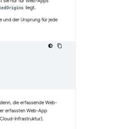
st sie nur für Web-Apps
tedOrigins
liegt.
le und der Ursprung für jede
 denn, die erfassende Web-
der erfassten Web-App
Cloud-Infrastruktur).