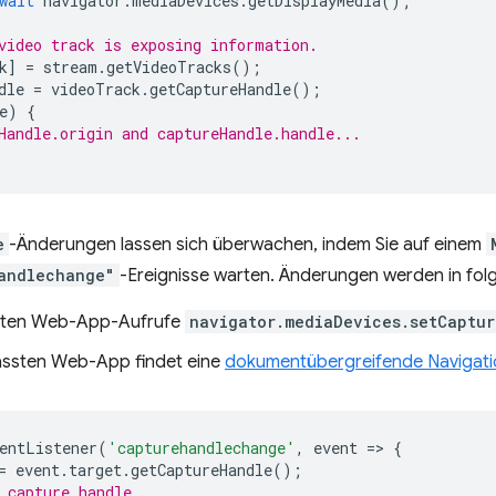
wait
navigator
.
mediaDevices
.
getDisplayMedia
();
video track is exposing information.
k
]
=
stream
.
getVideoTracks
();
dle
=
videoTrack
.
getCaptureHandle
();
e
)
{
Handle.origin and captureHandle.handle...
e
-Änderungen lassen sich überwachen, indem Sie auf einem
andlechange"
-Ereignisse warten. Änderungen werden in fo
ssten Web-App-Aufrufe
navigator.mediaDevices.setCaptu
fassten Web-App findet eine
dokumentübergreifende Navigati
entListener
(
'capturehandlechange'
,
event
=
>
{
=
event
.
target
.
getCaptureHandle
();
 capture handle...