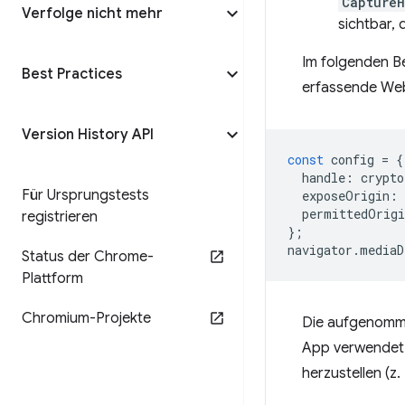
Capture
Verfolge nicht mehr
sichtbar,
Im folgenden Be
Best Practices
erfassende Web
Version History API
const
config
=
{
handle
:
crypto
Für Ursprungstests
exposeOrigin
:
permittedOrigi
registrieren
};
navigator
.
mediaD
Status der Chrome-
Plattform
Chromium-Projekte
Die aufgenomme
App verwende
herzustellen (z