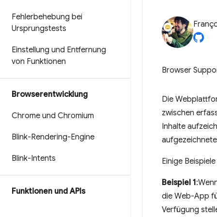
Fehlerbehebung bei
Franço
Ursprungstests
Einstellung und Entfernung
von Funktionen
Browser Suppo
Browserentwicklung
Die Webplattfo
zwischen erfas
Chrome und Chromium
Inhalte aufzeic
Blink-Rendering-Engine
aufgezeichnete
Blink-Intents
Einige Beispiele
Beispiel 1
:Wenn
Funktionen und APIs
die Web-App fü
Verfügung stell