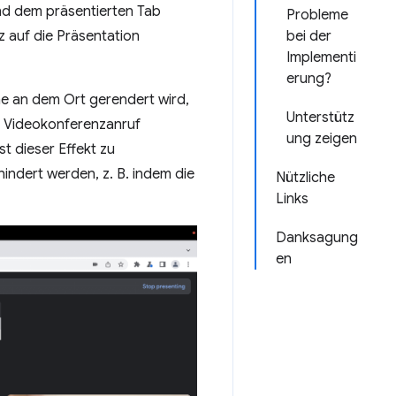
nd dem präsentierten Tab
Probleme
z auf die Präsentation
bei der
Implementi
erung?
che an dem Ort gerendert wird,
Unterstütz
n Videokonferenzanruf
ung zeigen
t dieser Effekt zu
indert werden, z. B. indem die
Nützliche
Links
Danksagung
en