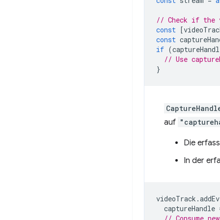
const
stream
=
a
// Check if the 
const
[
videoTrac
const
captureHan
if
(
captureHandl
// Use capture
}
CaptureHandl
auf
"captureh
Die erfa
In der er
videoTrack
.
addEv
captureHandle
// Consume new