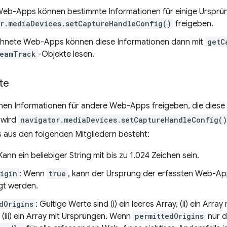
Web-Apps können bestimmte Informationen für einige Ursprü
r.mediaDevices.setCaptureHandleConfig()
freigeben.
hnete Web-Apps können diese Informationen dann mit
getC
reamTrack
-Objekte lesen.
te
n Informationen für andere Web-Apps freigeben, die diese 
 wird
navigator.mediaDevices.setCaptureHandleConfig()
 aus den folgenden Mitgliedern besteht:
 Kann ein beliebiger String mit bis zu 1.024 Zeichen sein.
igin
: Wenn
true
, kann der Ursprung der erfassten Web-A
gt werden.
dOrigins
: Gültige Werte sind (i) ein leeres Array, (ii) ein Arr
(iii) ein Array mit Ursprüngen. Wenn
permittedOrigins
nur d