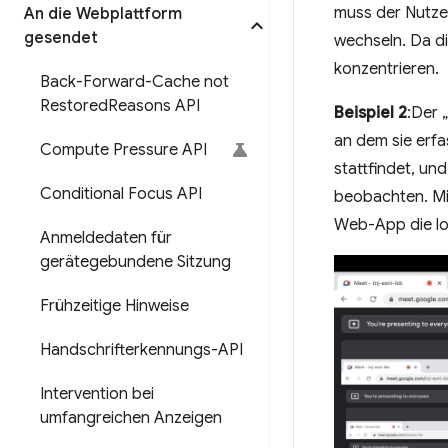
muss der Nutze
An die Webplattform
gesendet
wechseln. Da di
konzentrieren.
Back-Forward-Cache not
Restored
Reasons API
Beispiel 2
:Der 
an dem sie erf
Compute Pressure API
stattfindet, un
Conditional Focus API
beobachten. Mit
Web-App die lo
Anmeldedaten für
gerätegebundene Sitzung
Frühzeitige Hinweise
Handschrifterkennungs-API
Intervention bei
umfangreichen Anzeigen