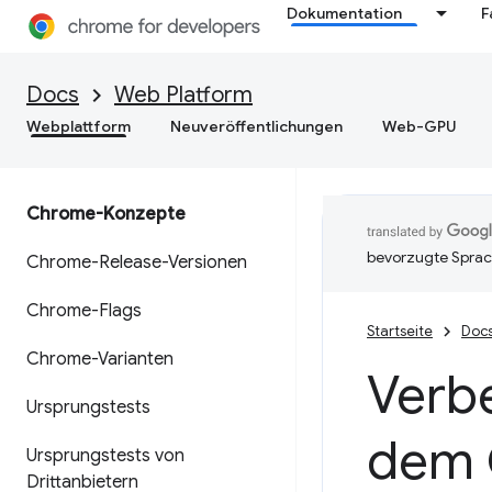
Dokumentation
F
Docs
Web Platform
Webplattform
Neuveröffentlichungen
Web-GPU
Chrome-Konzepte
bevorzugte Sprac
Chrome-Release-Versionen
Chrome-Flags
Startseite
Doc
Chrome-Varianten
Verbe
Ursprungstests
dem 
Ursprungstests von
Drittanbietern