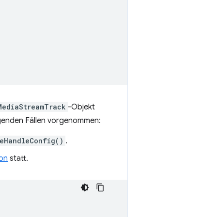
MediaStreamTrack
-Objekt
lgenden Fällen vorgenommen:
reHandleConfig()
.
on
statt.