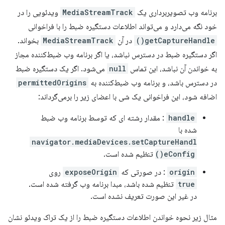
برنامه وب تصویربرداری یک
MediaStreamTrack
ویدئویی را در
خود نگه می‌دارد و می‌تواند اطلاعات دستگیره ضبط را با فراخوانی
getCaptureHandle()
در آن
MediaStreamTrack
بخواند.
اگر دستگیره ضبط در دسترس نباشد، یا اگر برنامه وب ضبط‌کننده مجاز
به خواندن آن نباشد، این تماس
null
می‌شود. اگر یک دستگیره ضبط
در دسترس باشد، و برنامه وب ضبط‌کننده به
permittedOrigins
اضافه شود، این فراخوانی یک شی با اعضای زیر را برمی‌گرداند:
handle
: مقدار رشته ای که توسط برنامه وب ضبط
شده با
navigator.mediaDevices.setCaptureHandl
eConfig()
تنظیم شده است.
origin
: در صورتی که
exposeOrigin
روی
true
تنظیم شده باشد، مبدا برنامه وب گرفته شده است.
در غیر این صورت تعریف نشده است.
مثال زیر نحوه خواندن اطلاعات دستگیره ضبط را از یک تراک ویدئو نشان