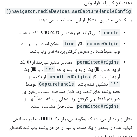
دهند. این کار را با فراخوانی
navigator.mediaDevices.setCaptureHandleConfig()
با یک شی اختیاری متشکل از این اعضا انجام می دهد:
handle
: می تواند هر رشته ای تا 1024 کاراکتر باشد..
exposeOrigin
: اگر
true
، ممکن است مبدا برنامه
وب ضبط‌شده در معرض گرفتن برنامه‌های وب باشد.
permittedOrigins
: مقادیر معتبر عبارتند از (i) یک
آرایه خالی، (ii) یک آرایه با آیتم واحد
"*"
، یا (iii) یک
آرایه از مبدا. اگر
permittedOrigins
از یک مورد
"*"
تشکیل شده باشد،
CaptureHandle
توسط
همه برنامه های تحت وب قابل مشاهده است. در غیر این
صورت، فقط برای گرفتن برنامه‌های وب که منشأ آنها در
permittedOrigins
است، قابل مشاهده است.
مثال زیر نشان می‌دهد که چگونه می‌توان یک UUID به‌طور تصادفی
تولید شده را به‌عنوان یک دسته و مبدأ را در هر برنامه وب ثبت‌کننده‌ای
در معرض دید قرار داد.