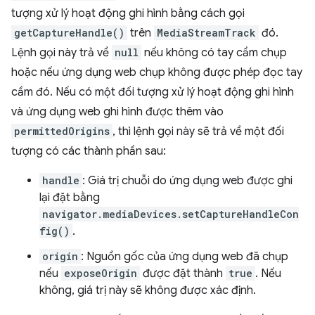
tượng xử lý hoạt động ghi hình bằng cách gọi
getCaptureHandle()
trên
MediaStreamTrack
đó.
Lệnh gọi này trả về
null
nếu không có tay cầm chụp
hoặc nếu ứng dụng web chụp không được phép đọc tay
cầm đó. Nếu có một đối tượng xử lý hoạt động ghi hình
và ứng dụng web ghi hình được thêm vào
permittedOrigins
, thì lệnh gọi này sẽ trả về một đối
tượng có các thành phần sau:
handle
: Giá trị chuỗi do ứng dụng web được ghi
lại đặt bằng
navigator.mediaDevices.setCaptureHandleCon
fig()
.
origin
: Nguồn gốc của ứng dụng web đã chụp
nếu
exposeOrigin
được đặt thành
true
. Nếu
không, giá trị này sẽ không được xác định.