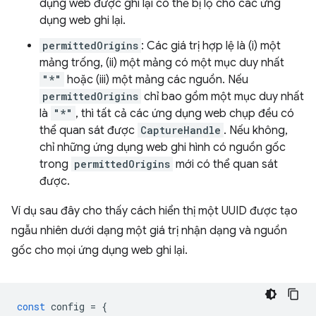
dụng web được ghi lại có thể bị lộ cho các ứng
dụng web ghi lại.
permittedOrigins
: Các giá trị hợp lệ là (i) một
mảng trống, (ii) một mảng có một mục duy nhất
"*"
hoặc (iii) một mảng các nguồn. Nếu
permittedOrigins
chỉ bao gồm một mục duy nhất
là
"*"
, thì tất cả các ứng dụng web chụp đều có
thể quan sát được
CaptureHandle
. Nếu không,
chỉ những ứng dụng web ghi hình có nguồn gốc
trong
permittedOrigins
mới có thể quan sát
được.
Ví dụ sau đây cho thấy cách hiển thị một UUID được tạo
ngẫu nhiên dưới dạng một giá trị nhận dạng và nguồn
gốc cho mọi ứng dụng web ghi lại.
const
config
=
{