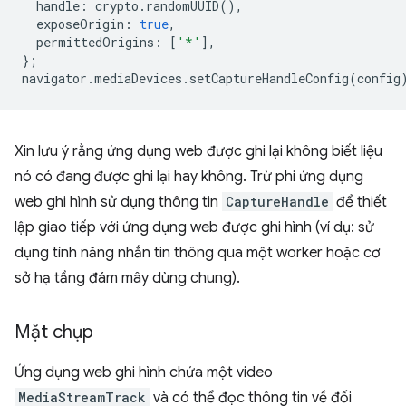
handle
:
crypto
.
randomUUID
(),
exposeOrigin
:
true
,
permittedOrigins
:
[
'*'
],
};
navigator
.
mediaDevices
.
setCaptureHandleConfig
(
config
Xin lưu ý rằng ứng dụng web được ghi lại không biết liệu
nó có đang được ghi lại hay không. Trừ phi ứng dụng
web ghi hình sử dụng thông tin
CaptureHandle
để thiết
lập giao tiếp với ứng dụng web được ghi hình (ví dụ: sử
dụng tính năng nhắn tin thông qua một worker hoặc cơ
sở hạ tầng đám mây dùng chung).
Mặt chụp
Ứng dụng web ghi hình chứa một video
MediaStreamTrack
và có thể đọc thông tin về đối