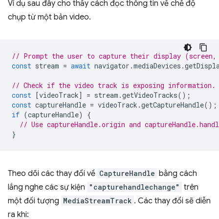
Ví dụ sau đây cho thấy cách đọc thông tin về chế độ
chụp từ một bản video.
// Prompt the user to capture their display (screen,
const
stream
=
await
navigator
.
mediaDevices
.
getDispl
// Check if the video track is exposing information.
const
[
videoTrack
]
=
stream
.
getVideoTracks
();
const
captureHandle
=
videoTrack
.
getCaptureHandle
();
if
(
captureHandle
)
{
// Use captureHandle.origin and captureHandle.handl
}
Theo dõi các thay đổi về
CaptureHandle
bằng cách
lắng nghe các sự kiện
"capturehandlechange"
trên
một đối tượng
MediaStreamTrack
. Các thay đổi sẽ diễn
ra khi: