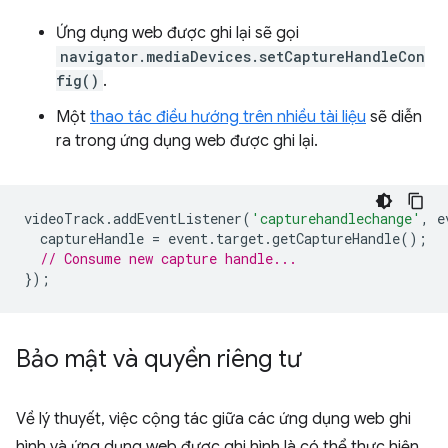
Ứng dụng web được ghi lại sẽ gọi
navigator.mediaDevices.setCaptureHandleCon
fig()
.
Một
thao tác điều hướng trên nhiều tài liệu
sẽ diễn
ra trong ứng dụng web được ghi lại.
videoTrack
.
addEventListener
(
'capturehandlechange'
,
e
captureHandle
=
event
.
target
.
getCaptureHandle
();
// Consume new capture handle...
});
Bảo mật và quyền riêng tư
Về lý thuyết, việc cộng tác giữa các ứng dụng web ghi
hình và ứng dụng web được ghi hình là có thể thực hiện