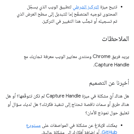
تتيح ميزة
التركيز الشرطي
لتطبيق الويب الذي يسجّل
المحتوى توجيه المتصفّح إما للتبديل إلى سطح العرض الذي
تم تسجيله أو تجنُّب هذا التغيير في التركيز.
الملاحظات
يريد فريق Chrome ومنتدى معايير الويب معرفة تجاربك مع
Capture Handle.
أخبِرنا عن التصميم
هل هناك أيّ مشكلة في ميزة Capture Handle لم تكن تتوقّعها؟ أو هل
هناك طرق أو سمات ناقصة تحتاج إلى تنفيذ فكرتك؟ هل لديك سؤال أو
تعليق حول نموذج الأمان؟
يمكنك الإبلاغ عن مشكلة في المواصفات على
مستودع
GitHub
، أو إضافة أفكارك إلى مشكلة حالية.