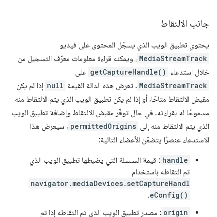
جانب الالتقاط
يحتوي تطبيق الويب الذي يسجّل المحتوى على فيديو
MediaStreamTrack
، ويمكنه قراءة معلومات معرّف التسجيل من
خلال استدعاء
getCaptureHandle()
على
MediaStreamTrack
. تعرض هذه الدالة القيمة
null
إذا لم يكن
مقبض الالتقاط متاحًا، أو إذا لم يكن تطبيق الويب الذي يتم الالتقاط منه
مسموحًا له بقراءته. في حال توفّر مقبض الالتقاط وإضافة تطبيق الويب
الذي يتم الالتقاط منه إلى
permittedOrigins
، سيعرض هذا
الاستدعاء عنصرًا يتضمّن الأعضاء التالية:
handle
: قيمة السلسلة التي يضبطها تطبيق الويب الذي
تم التقاطه باستخدام
navigator.mediaDevices.setCaptureHandl
.
eConfig()
origin
: مصدر تطبيق الويب الذي تم التقاطه إذا تم