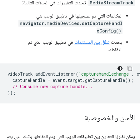
MediaStreamTrack
. تحدث التغييرات في الحالات التالية:
المكالمات التي تم تسجيلها في تطبيق الويب هي
navigator.mediaDevices.setCaptureHandl
.
eConfig()
يحدث
تنقّل بين المستندات
في تطبيق الويب الذي تم
التقاطه.
videoTrack
.
addEventListener
(
'capturehandlechange'
,
e
captureHandle
=
event
.
target
.
getCaptureHandle
();
// Consume new capture handle...
});
الأمان والخصوصية
يمكن نظريًا التعاون بين تطبيقات الويب التي يتم التقاطها وتلك التي يتم