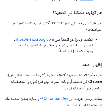
هل تواجه مشكلة في التنفيذ؟
هل عثرت على خطأ في تنفيذ Chrome؟ أو هل يختلف التنفيذ عن
المواصفات؟
يمكنك الإبلاغ عن الخطأ على
https://new.crbug.com
.
احرص على تضمين أكبر قدر ممكن من التفاصيل وتعليمات
بسيطة لإعادة إنتاج الخطأ.
إظهار الدعم
هل تخطّط لاستخدام ميزة "التقاط المقبض"؟ يساعد دعمك العلني فريق
Chrome في تحديد أولويات الميزات، ويوضّح لمورّدي المتصفّحات
الآخرين مدى أهمية توفيرها.
يمكنك إرسال تغريدة إلى
‎@ChromiumDev
وإخبارنا بمكان استخدامك
لها وطريقة استخدامك لها.