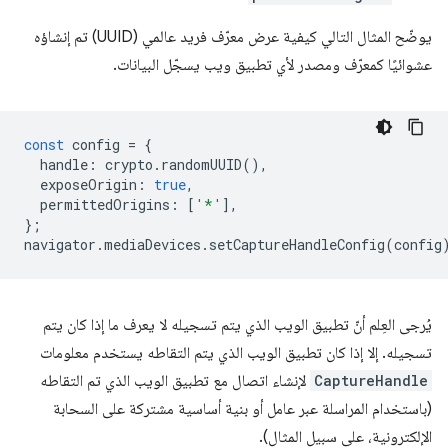
يوضّح المثال التالي كيفية عرض معرّف فريد عالمي (UUID) تم إنشاؤه
عشوائيًا كمعرّف ومصدر لأي تطبيق ويب يسجّل البيانات.
const
config
=
{
handle
:
crypto
.
randomUUID
(),
exposeOrigin
:
true
,
permittedOrigins
:
[
'*'
],
};
navigator
.
mediaDevices
.
setCaptureHandleConfig
(
config
يُرجى العِلم أنّ تطبيق الويب الذي يتم تسجيله لا يعرف ما إذا كان يتم
تسجيله. إلا إذا كان تطبيق الويب الذي يتم التقاطه يستخدم معلومات
CaptureHandle
لإنشاء اتصال مع تطبيق الويب الذي تم التقاطه
(باستخدام المراسلة عبر عامل أو بنية أساسية مشتركة على السحابة
الإلكترونية، على سبيل المثال).