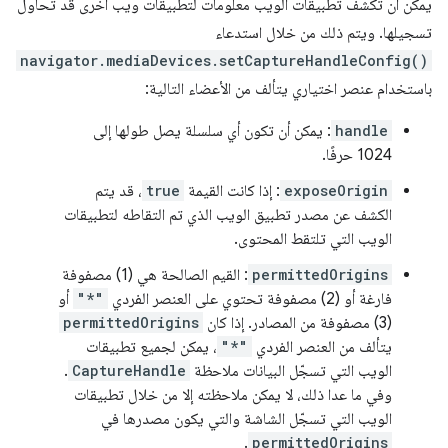
يمكن أن تكشف تطبيقات الويب معلومات لتطبيقات ويب أخرى قد تحاول
تسجيلها. ويتم ذلك من خلال استدعاء
navigator.mediaDevices.setCaptureHandleConfig()
باستخدام عنصر اختياري يتألف من الأعضاء التالية:
handle
: يمكن أن تكون أي سلسلة يصل طولها إلى
1024 حرفًا.
exposeOrigin
: إذا كانت القيمة
true
، قد يتم
الكشف عن مصدر تطبيق الويب الذي تم التقاطه لتطبيقات
الويب التي تلتقط المحتوى.
permittedOrigins
: القيم الصالحة هي (1) مصفوفة
فارغة أو (2) مصفوفة تحتوي على العنصر الفردي
"*"
أو
(3) مصفوفة من المصادر. إذا كان
permittedOrigins
يتألف من العنصر الفردي
"*"
، يمكن لجميع تطبيقات
الويب التي تسجّل البيانات ملاحظة
CaptureHandle
.
وفي ما عدا ذلك، لا يمكن ملاحظته إلا من خلال تطبيقات
الويب التي تسجّل الشاشة والتي يكون مصدرها في
.
permittedOrigins