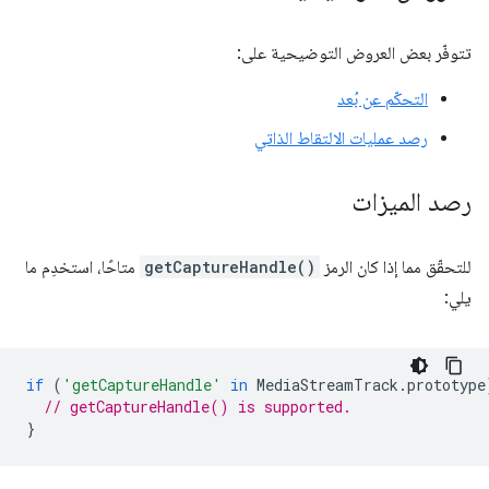
تتوفّر بعض العروض التوضيحية على:
التحكّم عن بُعد
رصد عمليات الالتقاط الذاتي
رصد الميزات
للتحقّق مما إذا كان الرمز
getCaptureHandle()
متاحًا، استخدِم ما
يلي:
if
(
'getCaptureHandle'
in
MediaStreamTrack
.
prototype
// getCaptureHandle() is supported.
}