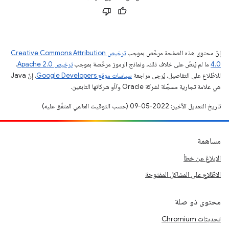
إنّ محتوى هذه الصفحة مرخّص بموجب
ترخيص Creative Commons Attribution
4.0‏
ما لم يُنصّ على خلاف ذلك، ونماذج الرموز مرخّصة بموجب
ترخيص Apache 2.0‏
.
للاطّلاع على التفاصيل، يُرجى مراجعة
سياسات موقع Google Developers‏
. إنّ Java
هي علامة تجارية مسجَّلة لشركة Oracle و/أو شركائها التابعين.
تاريخ التعديل الأخير: 2022-05-09 (حسب التوقيت العالمي المتفَّق عليه)
مساهمة
الإبلاغ عن خطأ
الاطّلاع على المشاكل المفتوحة
محتوى ذو صلة
تحديثات Chromium