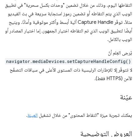
التقاطها اليوم، وذلك من خلال تضمين "وحدات بكسل سحرية" في تطبيق
الويب الذي يتم التقاطه أو تضمين رموز استجابة سريعة في بث الفيديو
مثلاً. توفّر Capture Handle آلية أبسط وأكثر موثوقية وأمانًا. ويتيح
أيضًا لتطبيق الويب الذي تم التقاطه اختيار الجمهور، إما اختيار المصادر أو
الويب بالكامل.
يُرجى العِلم أنّ
navigator.mediaDevices.setCaptureHandleConfig()
لا تتوفّر إلا للإطارات الرئيسية ذات المستوى الأعلى في سياقات التصفّح
الآمن (HTTPS فقط).
عيّنة
يمكنك تجربة ميزة "التقاط المحتوى" من خلال تشغيل
العينة
.
العروض التوضيحية