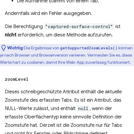
Die Aufnahme stammt von einem Tab.
Andernfalls wird ein Fehler ausgegeben.
Die Berechtigung
"captured-surface-control"
ist
nicht
erforderlich, um diese Methode aufzurufen.
Wichtig
:Die Ergebnisse von
können
getSupportedZoomLevels()
je nach Browser und Browserversion variieren. Vermeiden Sie es, diese
Werte hart zu codieren, damit Ihre Web-App zuverlässig funktioniert.
zoom
Level
Dieses schreibgeschützte Attribut enthält die aktuelle
Zoomstufe des erfassten Tabs. Es ist ein Attribut, das
NULL-Werte zulässt, und enthält
null
, wenn der
erfasste Oberflächentyp keine sinnvolle Definition der
Zoomstufe hat. Derzeit ist die Zoomstufe nur für Tabs
und nicht für Fenster oder Bildschirme definiert.