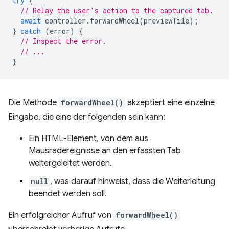
try
{
// Relay the user's action to the captured tab.
await
controller
.
forwardWheel
(
previewTile
);
}
catch
(
error
)
{
// Inspect the error.
// ...
}
Die Methode
forwardWheel()
akzeptiert eine einzelne
Eingabe, die eine der folgenden sein kann:
Ein HTML-Element, von dem aus
Mausradereignisse an den erfassten Tab
weitergeleitet werden.
null
, was darauf hinweist, dass die Weiterleitung
beendet werden soll.
Ein erfolgreicher Aufruf von
forwardWheel()