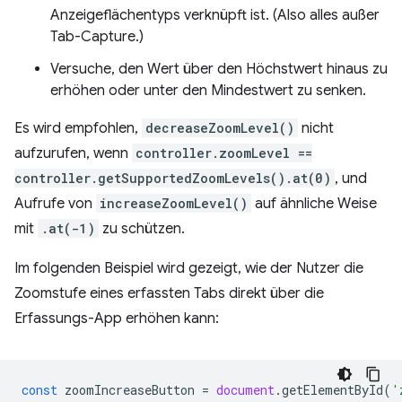
Anzeigeflächentyps verknüpft ist. (Also alles außer
Tab-Capture.)
Versuche, den Wert über den Höchstwert hinaus zu
erhöhen oder unter den Mindestwert zu senken.
Es wird empfohlen,
decreaseZoomLevel()
nicht
aufzurufen, wenn
controller.zoomLevel ==
controller.getSupportedZoomLevels().at(0)
, und
Aufrufe von
increaseZoomLevel()
auf ähnliche Weise
mit
.at(-1)
zu schützen.
Im folgenden Beispiel wird gezeigt, wie der Nutzer die
Zoomstufe eines erfassten Tabs direkt über die
Erfassungs-App erhöhen kann:
const
zoomIncreaseButton
=
document
.
getElementById
(
'