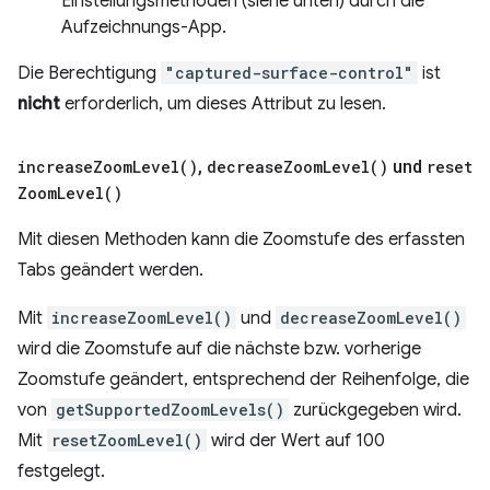
Einstellungsmethoden (siehe unten) durch die
Aufzeichnungs-App.
Die Berechtigung
"captured-surface-control"
ist
nicht
erforderlich, um dieses Attribut zu lesen.
increase
Zoom
Level(
)
,
decrease
Zoom
Level(
)
und
reset
Zoom
Level(
)
Mit diesen Methoden kann die Zoomstufe des erfassten
Tabs geändert werden.
Mit
increaseZoomLevel()
und
decreaseZoomLevel()
wird die Zoomstufe auf die nächste bzw. vorherige
Zoomstufe geändert, entsprechend der Reihenfolge, die
von
getSupportedZoomLevels()
zurückgegeben wird.
Mit
resetZoomLevel()
wird der Wert auf 100
festgelegt.