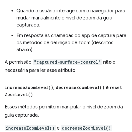
Quando o usuário interage com o navegador para
mudar manualmente o nível de zoom da guia
capturada.
Em resposta às chamadas do app de captura para
os métodos de definição de zoom (descritos
abaixo).
A permissão
"captured-surface-control"
não
é
necessária para ler esse atributo.
increase
Zoom
Level(
)
,
decrease
Zoom
Level(
)
e
reset
Zoom
Level(
)
Esses métodos permitem manipular o nível de zoom da
guia capturada.
increaseZoomLevel()
e
decreaseZoomLevel()