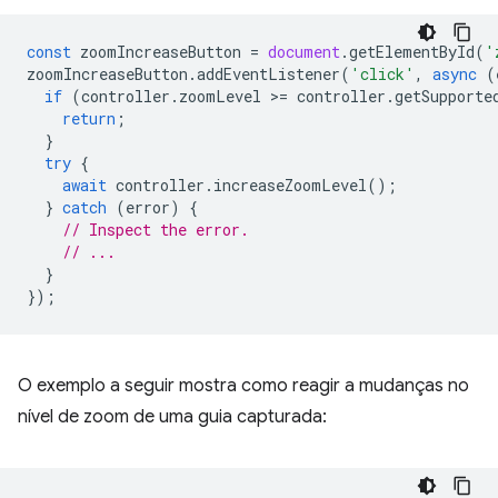
const
zoomIncreaseButton
=
document
.
getElementById
(
'
zoomIncreaseButton
.
addEventListener
(
'click'
,
async
(
if
(
controller
.
zoomLevel
>
=
controller
.
getSupporte
return
;
}
try
{
await
controller
.
increaseZoomLevel
();
}
catch
(
error
)
{
// Inspect the error.
// ...
}
});
O exemplo a seguir mostra como reagir a mudanças no
nível de zoom de uma guia capturada: