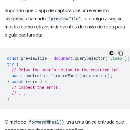
Supondo que o app de captura use um elemento
<video>
chamado
"previewTile"
, o código a seguir
mostra como retransmitir eventos de envio de roda para
a guia capturada:
const
previewTile
=
document
.
querySelector
(
'video'
);
try
{
// Relay the user's action to the captured tab.
await
controller
.
forwardWheel
(
previewTile
);
}
catch
(
error
)
{
// Inspect the error.
// ...
}
O método
forwardWheel()
usa uma única entrada que