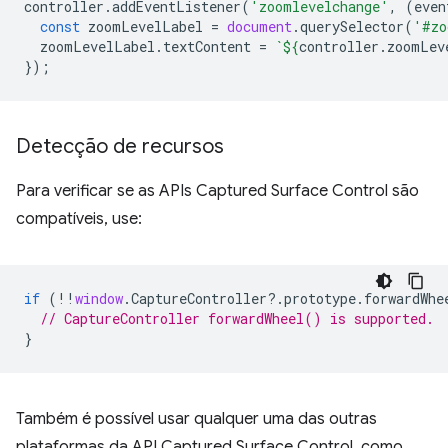
controller
.
addEventListener
(
'zoomlevelchange'
,
(
even
const
zoomLevelLabel
=
document
.
querySelector
(
'#zo
zoomLevelLabel
.
textContent
=
`
${
controller
.
zoomLev
});
Detecção de recursos
Para verificar se as APIs Captured Surface Control são
compatíveis, use:
if
(
!!
window
.
CaptureController
?
.
prototype
.
forwardWhe
// CaptureController forwardWheel() is supported.
}
Também é possível usar qualquer uma das outras
plataformas da API Captured Surface Control, como