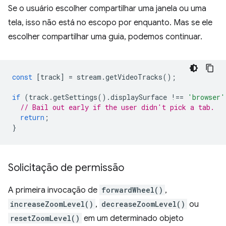
Se o usuário escolher compartilhar uma janela ou uma
tela, isso não está no escopo por enquanto. Mas se ele
escolher compartilhar uma guia, podemos continuar.
const
[
track
]
=
stream
.
getVideoTracks
();
if
(
track
.
getSettings
().
displaySurface
!==
'browser'
// Bail out early if the user didn't pick a tab.
return
;
}
Solicitação de permissão
A primeira invocação de
forwardWheel()
,
increaseZoomLevel()
,
decreaseZoomLevel()
ou
resetZoomLevel()
em um determinado objeto