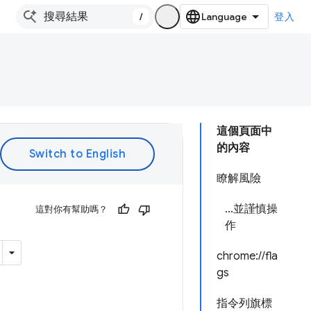
/
登入
這個頁面中
的內容
瞭解風險
...並謹慎操
這對你有幫助嗎？
作
chrome://fla
gs
指令列旗標