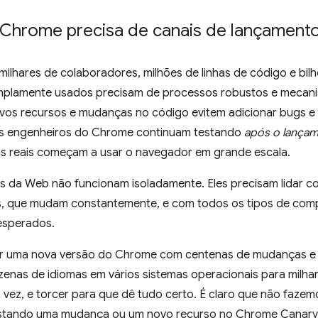
 Chrome precisa de canais de lançament
lhares de colaboradores, milhões de linhas de código e bilh
plamente usados precisam de processos robustos e mecanis
vos recursos e mudanças no código evitem adicionar bugs e c
Os engenheiros do Chrome continuam testando
após o lançam
 reais começam a usar o navegador em grande escala.
 da Web não funcionam isoladamente. Eles precisam lidar co
es, que mudam constantemente, e com todos os tipos de com
esperados.
 uma nova versão do Chrome com centenas de mudanças e a
enas de idiomas em vários sistemas operacionais para milhare
vez, e torcer para que dê tudo certo. É claro que não fazemo
tando uma mudança ou um novo recurso no Chrome Canary. 