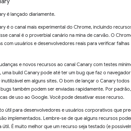
ary
y é lançado diariamente.
y é o canal mais experimental do Chrome, incluindo recurso
. Esse canal é o proverbial canário na mina de carvão. O Chro
 com usuários e desenvolvedores reais para verificar falhas
danças e novos recursos ao canal Canary com testes mínimo
s, uma build Canary pode até ter um bug que faz o navegador 
nutilizável em alguns sites. O bom de lançar o Canary todos 
 bugs também podem ser enviadas rapidamente. Por padrão, o
ticas de uso ao Google. Você pode desativar esse recurso.
to útil para desenvolvedores e usuários corporativos que pr
 são implementados. Lembre-se de que alguns recursos podem
a útil. É muito melhor que um recurso seja testado (e possivel