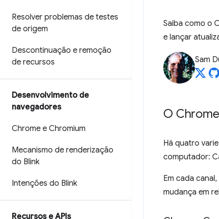
Resolver problemas de testes
Saiba como o C
de origem
e lançar atuali
Descontinuação e remoção
Sam D
de recursos
Desenvolvimento de
navegadores
O Chrome 
Chrome e Chromium
Há quatro vari
Mecanismo de renderização
computador: Ca
do Blink
Em cada canal,
Intenções do Blink
mudança em rel
Recursos e APIs