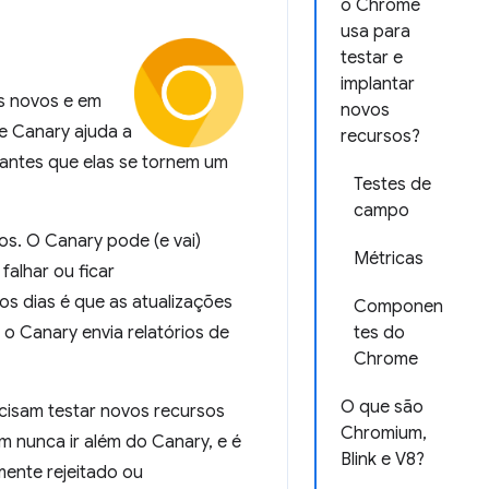
o Chrome
usa para
testar e
implantar
s novos e em
novos
me Canary ajuda a
recursos?
 antes que elas se tornem um
Testes de
campo
s. O Canary pode (e vai)
Métricas
falhar ou ficar
os dias é que as atualizações
Componen
 Canary envia relatórios de
tes do
Chrome
O que são
ecisam testar novos recursos
Chromium,
 nunca ir além do Canary, e é
Blink e V8?
mente rejeitado ou