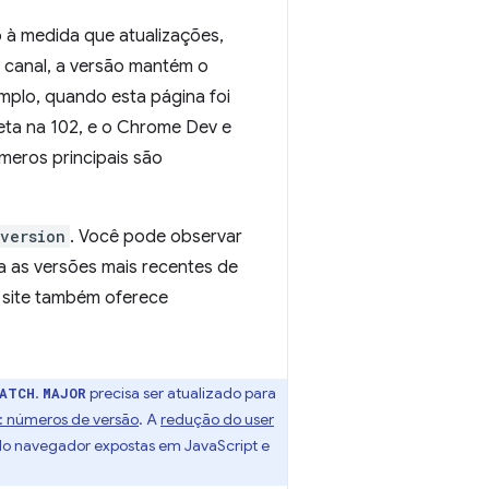
 à medida que atualizações,
 canal, a versão mantém o
mplo, quando esta página foi
eta na 102, e o Chrome Dev e
meros principais são
version
. Você pode observar
 as versões mais recentes de
e site também oferece
.
precisa ser atualizado para
PATCH
MAJOR
: números de versão
. A
redução do user
 do navegador expostas em JavaScript e