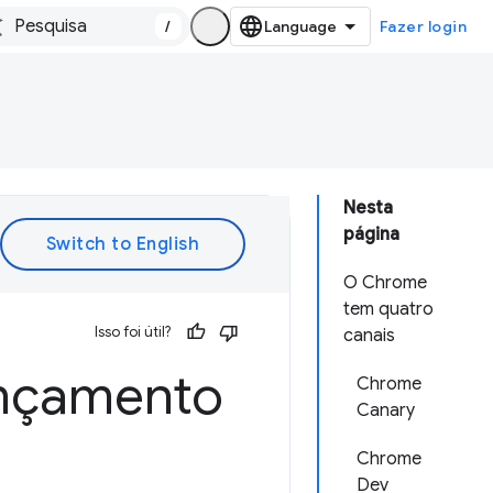
/
Fazer login
Nesta
página
O Chrome
tem quatro
Isso foi útil?
canais
ançamento
Chrome
Canary
Chrome
Dev