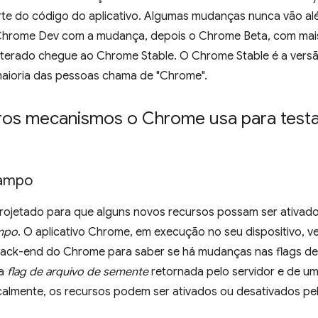
rte do código do aplicativo. Algumas mudanças nunca vão alé
Chrome Dev com a mudança, depois o Chrome Beta, com mais t
lterado chegue ao Chrome Stable. O Chrome Stable é a ver
aioria das pessoas chama de "Chrome".
ros mecanismos o Chrome usa para testa
campo
rojetado para que alguns novos recursos possam ser ativa
ampo
. O aplicativo Chrome, em execução no seu dispositivo, v
back-end do Chrome para saber se há mudanças nas flags de
da
flag de arquivo de semente
retornada pelo servidor e de u
almente, os recursos podem ser ativados ou desativados p