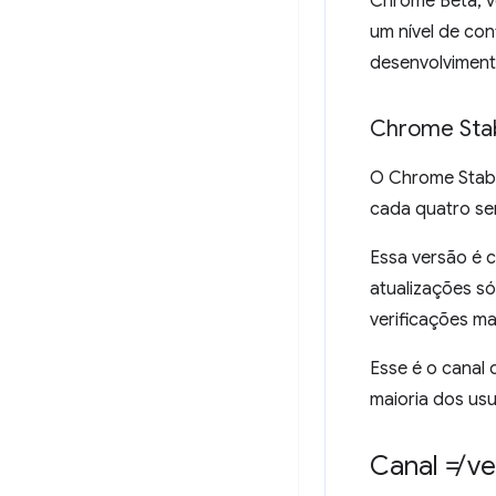
Chrome Beta, v
um nível de co
desenvolviment
Chrome Sta
O Chrome Stabl
cada quatro se
Essa versão é 
atualizações s
verificações ma
Esse é o canal
maioria dos usu
Canal ≠ v