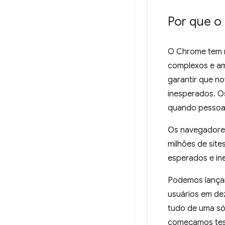
Por que o
O Chrome tem mi
complexos e am
garantir que no
inesperados. 
quando pessoas
Os navegadores
milhões de sit
esperados e in
Podemos lançar
usuários em dez
tudo de uma só 
começamos tes