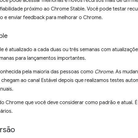
ocê pode acessar melhorias e novos recursos mais de um mê
nfiabilidade próximo ao Chrome Stable. Você pode testar rec
o e enviar feedback para melhorar o Chrome.
ble
e é atualizado a cada duas ou três semanas com atualizaçõ
manas para lançamentos importantes.
conhecida pela maioria das pessoas como
Chrome
. As mudan
ó chegam ao canal Estável depois que realizamos testes auto
nuais.
 do Chrome que você deve considerar como padrão e atual. É 
ários.
ersão