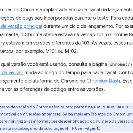
ersões do Chrome é implantada em cada canal de lançamento
rreções de bugs são incorporadas durante o teste. Para cada
de versão principal
durante um ciclo de lançamento. Por exe
inalmente, o Chrome Stable estava na versão 101, o Chrome B
y estavam em versões diferentes da 103. Às vezes, esses nú
arcos
, por exemplo, M101 ou M102.
r qual versão você está usando, consulte a página
chrome://
 da versão
muda ao longo do tempo para cada canal. Confira
lançamento e plataforma do Chrome no
ChromiumDash
. Ess
a ver as diferenças de código entre as versões.
meros de versão do Chrome têm quatro partes:
MAJOR.MINOR.BUILD.
patível com versões anteriores. Saiba mais em
Projetos do Chromium
 para minimizar as informações de identificação do número da versão
mente no cabeçalho da solicitação HTTP
.
User-Agent