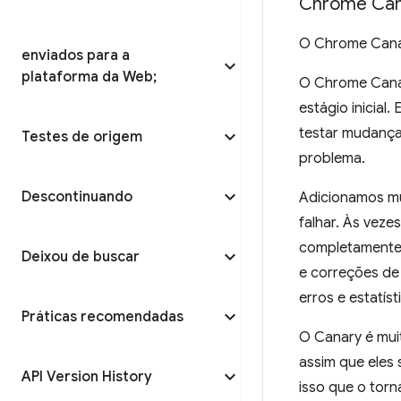
Chrome Can
O Chrome Canar
enviados para a
plataforma da Web;
O Chrome Canar
estágio inicial
testar mudanças
Testes de origem
problema.
Descontinuando
Adicionamos mu
falhar. Às veze
completamente i
Deixou de buscar
e correções de
erros e estatís
Práticas recomendadas
O Canary é mui
assim que eles
API Version History
isso que o torn