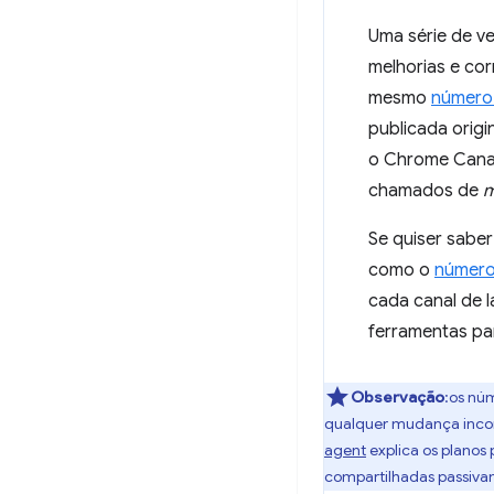
Uma série de v
melhorias e co
mesmo
número 
publicada orig
o Chrome Canar
chamados de
m
Se quiser sabe
como o
número
cada canal de 
ferramentas par
Observação
:os nú
qualquer mudança incom
agent
explica os planos
compartilhadas passiva