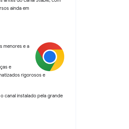
s antes do canal Stable, com
ursos ainda em
es menores e a
ças e
matizados rigorosos e
o canal instalado pela grande